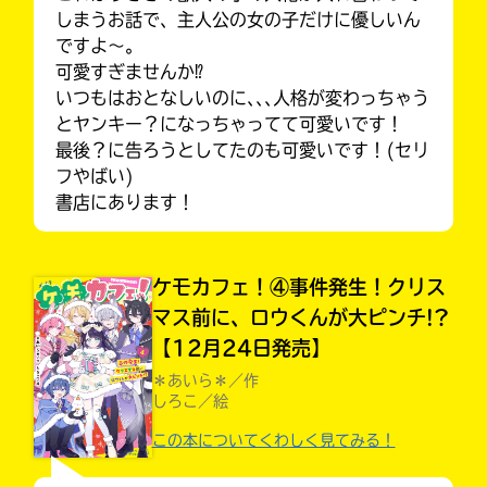
しまうお話で、主人公の女の子だけに優しいん
ですよ〜。
可愛すぎませんか⁉︎
いつもはおとなしいのに､､､人格が変わっちゃう
とヤンキー？になっちゃってて可愛いです！
最後？に告ろうとしてたのも可愛いです！(セリ
フやばい)
書店にあります！
ケモカフェ！④事件発生！クリス
マス前に、ロウくんが大ピンチ!?
キミノラジオ配信中！
【12月24日発売】
いろんな動画が
見られる
＊あいら＊／作
しろこ／絵
この本についてくわしく見てみる！