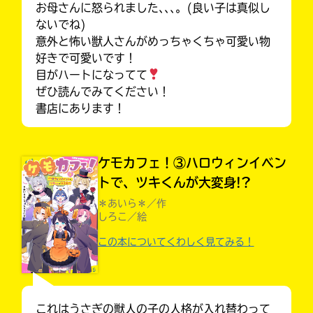
お母さんに怒られました､､､。(良い子は真似し
ないでね)
意外と怖い獣人さんがめっちゃくちゃ可愛い物
好きで可愛いです！
目がハートになってて
ぜひ読んでみてください！
書店にあります！
ケモカフェ！③ハロウィンイベン
トで、ツキくんが大変身!?
＊あいら＊／作
しろこ／絵
大人気
この本についてくわしく見てみる！
シリーズに
出会える
これはうさぎの獣人の子の人格が入れ替わって