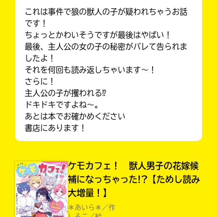
これは事件で狼の獣人の子が疑われちゃうお話
です！
ちょっとかわいそうですが最後はやばい！
最後、主人公の女の子の秘密がバレて告られま
したよ！
それを何回も読み返しちゃいます〜！
さらに！
主人公の子が攫われる⁉︎
ドキドキですよね〜。
あとは本でお確かめください
書店にあります！
入
みんなの絵が
力
見られる
ギャラリー
内
ケモカフェ！ 獣人男子の花嫁候
容
に
補になっちゃった!?【ためし読み
エ
大増量！】
ラ
＊あいら＊／作
ー
しろこ／絵