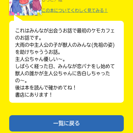
が
あ
この本についてくわしく見てみる！
る
Loading
.
.
.
の
で、
これはみんなが出会うお話で最初のケモカフェ
も
のお話です。
う
大雨の中主人公の子が獣人のみんな(先祖の姿)
一
を助けちゃううお話。
度
主人公ちゃん優しい〜。
い
確
い
しばらく経った日、みんなが恋バナをし始めて
え
認
獣人の誰かが主人公ちゃんに告白しちゃった
し
自分だけの
の〜。
て
本だなが作れる！
後は本を読んで確かめてね！
み
書店にあります！
て
ね
戻
る
一覧に戻る