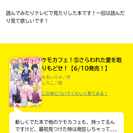
見つかる
読んでみたりテレビで見たりした本です！一回は読んだ
本を飛び出して
みんなとおしゃべり
り見て欲しいです！
できる掲示板
ケモカフェ！⑤さらわれた愛を取
りもどせ！【6/10発売！】
＊あいら＊／作
しろこ／絵
この本についてくわしく見てみる！
本を飛び出して
みんなとおしゃべり
できる掲示板
新しくでた本で他のケモカフェも、持ってるん
ですけど、最初見つけた時は発狂しちゃって､､､