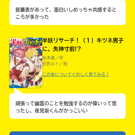
皆裏表があって、面白いしめっちゃ共感すると
ころが多かった
半妖リサーチ！（１）キツネ男子
に、失神寸前!?
秋木真／作
灰色ルト／絵
この本についてくわしく見てみる！
入
力
内
キミノラジオ配信中！
いろんな動画が
容
見られる
頑張って幽霊のことを勉強するのが偉いって思
に
ったし、夜見坂くんがかっこいい
エ
ラ
ー
が