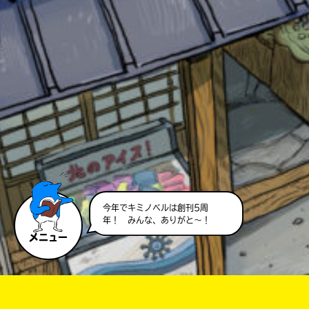
このマチのことを
もっと知りたい
キミに
今年でキミノベルは創刊5周
年！ みんな、ありがと～！
メニュー