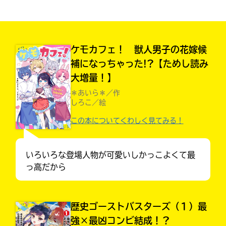
見つかる
本を飛び出して
みんなとおしゃべり
できる掲示板
ケモカフェ！ 獣人男子の花嫁候
補になっちゃった!?【ためし読み
大増量！】
＊あいら＊／作
しろこ／絵
この本についてくわしく見てみる！
いろいろな登場人物が可愛いしかっこよくて最
っ高だから
本を飛び出して
みんなとおしゃべり
歴史ゴーストバスターズ（１）最
できる掲示板
強×最凶コンビ結成！？