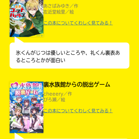
あさばみゆき／作
左近堂絵里／絵
この本についてくわしく見てみる！
氷くんがじつは優しいところや、礼くん裏表あ
るところとかが面白い
裏水族館からの脱出ゲーム
cheeery／作
ぴろ瀬／絵
大人気
シリーズに
この本についてくわしく見てみる！
出会える