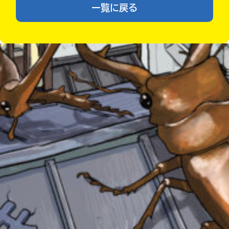
一覧に戻る
あ
る
の
Loading
.
.
.
で、
も
う
一
度
い
確
い
え
認
し
て
み
みんなの絵が
て
見られる
ギャラリー
ね
戻
る