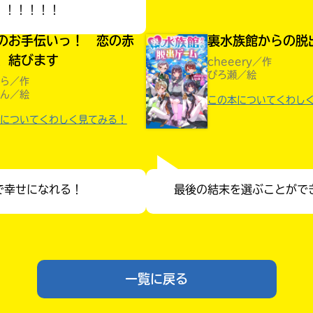
！！！！！！
のお手伝いっ！ 恋の赤
裏水族館からの脱
、結びます
cheeery／作
ぴろ瀬／絵
ら／作
ん／絵
この本についてくわし
についてくわしく見てみる！
で幸せになれる！
最後の結末を選ぶことがで
みんなの絵が
一覧に戻る
見られる
ギャラリー