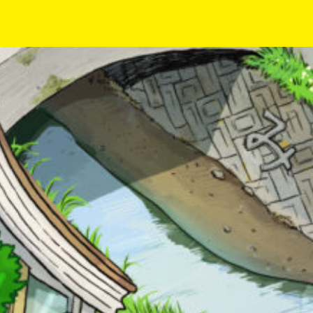
入
力
内
容
に
エ
ラ
ー
が
あ
る
の
で、
Loading
.
.
.
も
う
書店に届いた
一
みんなからのお手紙が
度
読める
い
確
い