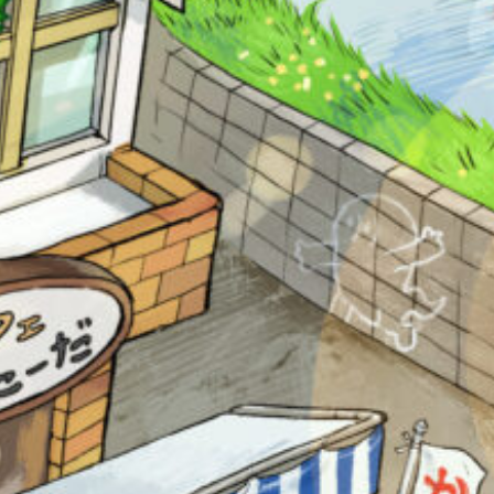
え
認
し
て
み
て
ね
戻る
キーワードから探す