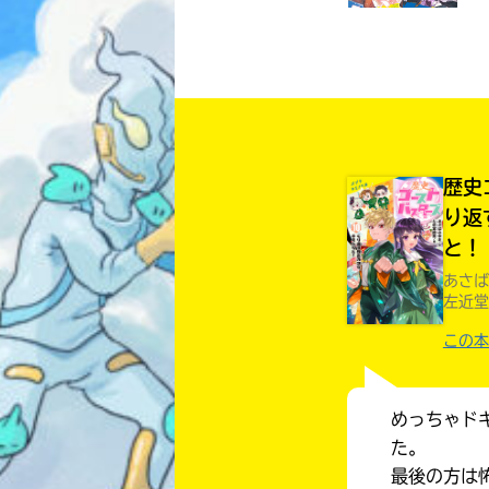
歴史
り返
と！
あさば
左近堂
この本
めっちゃド
た。
最後の方は