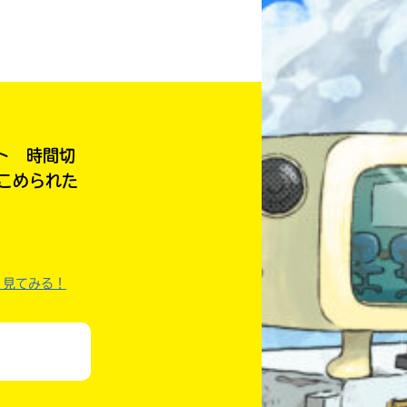
本を飛び出して
みんなとおしゃべり
できる掲示板
ト 時間切
じこめられた
く見てみる！
キミノラジオ配信中！
いろんな動画が
見られる