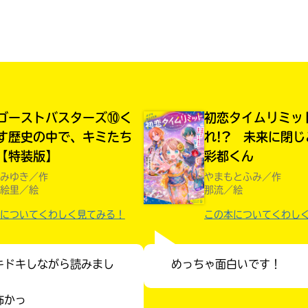
読みたい本が
見つかる
ゴーストバスターズ⑩く
初恋タイムリミッ
す歴史の中で、キミたち
れ!? 未来に閉
【特装版】
彩都くん
みゆき／作
やまもとふみ／作
絵里／絵
那流／絵
についてくわしく見てみる！
この本についてくわし
キドキしながら読みまし
めっちゃ面白いです！
大人気
シリーズに
怖かっ
出会える