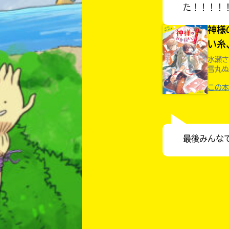
た！！！！
神様
い糸
水瀬さ
雪丸ぬ
この本
最後みんな