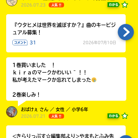
2026.07.23
わかる
人気 !!
『ウタヒメは世界を滅ぼすか？』曲のキービジ
ュアル募集！
31
2026年07月10日
コメント
1巻買いました ！
ｋｉｒａのマークかわいい ~ ！！
私が考えたマークか忘れてしまった
2巻楽しみ！
おばけぇ さん ／ 女性 ／ 小学6年
2026.07.21
わかる
人気 !!
<きらりっぷす☆編集部より>やまもとふみ先