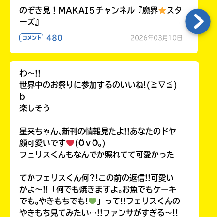
のぞき見！MAKAI５チャンネル『魔界
スタ
ーズ』
480
2026年03月10日
コメント
わ〜!!
世界中のお祭りに参加するのいいね!(≧∇≦)
b
楽しそう
星来ちゃん､新刊の情報見たよ!!あなたのドヤ
顔可愛いです
(ӦｖӦ｡)
フェリスくんもなんでか照れてて可愛かった
てかフェリスくん何?!この前の返信!!可愛い
かよ〜!!「何でも焼きますよ｡お魚でもケーキ
でも｡やきもちでも!
」って!!フェリスくんの
やきもち見てみたい…!!ファンサがすぎる〜!!