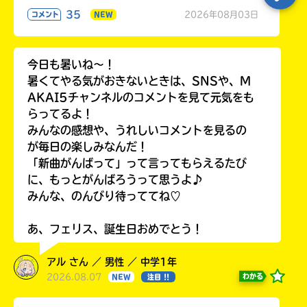
35
2026年08月03日
コメント
NEW
今日も暑いね〜！
暑くてやる気がおきないときは、SNSや、M
AKAI5チャンネルのコメントを見て元気をも
らってるよ！
みんなの感想や、うれしいコメントを見るの
が毎日の楽しみなんだ！
「新曲がんばって」って言ってもらえるたび
に、もっとがんばろうって思うよ♪
みんな、のんびり待っててね♡
あ、フェリス、誕生日おめでとう！
アル さん ／ 男性 ／ 中学1年
2026.08.07
わかる
NEW
注目 !!