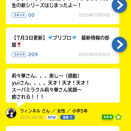
生の新シリーズはじまったよ～！
00
2026年07月09日
コメント
【7月3日更新】
プリプロ
最新情報の部
屋
209
2026年05月26日
コメント
莉々華さん、、、美し〜（感動）
yuiさん、、、、天才！天才！天才！
スーパミラクル莉々華さん笑顔〜
癒される！！！
ウィンネル さん ／ 女性 ／ 小学5年
2026.08.06
わかる
NEW
注目 !!