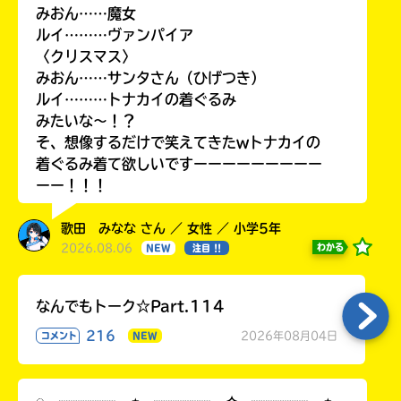
みおん……魔女
ルイ………ヴァンパイア
〈クリスマス〉
みおん……サンタさん（ひげつき）
ルイ………トナカイの着ぐるみ
みたいな〜！？
そ、想像するだけで笑えてきたwトナカイの
着ぐるみ着て欲しいですーーーーーーーーー
ーー！！！
歌田 みなな さん ／ 女性 ／ 小学5年
2026.08.06
わかる
NEW
注目 !!
なんでもトーク☆Part.114
216
2026年08月04日
コメント
NEW