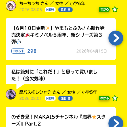
ちーちっち さん ／ 女性 ／ 小学6年
2026.08.05
わかる
NEW
注目 !!
【6月10日更新
】やまもとふみさん新作発
売決定
キミノベル５周年、新シリーズ第３
弾
298
2026年04月15日
コメント
私は絶対に「これだ！」と思って買いまし
た！（金欠気味）
歴バス推しシャチ さん ／ 女性 ／ 小学5年
2026.08.01
わかる
NEW
注目 !!
のぞき見！MAKAI5チャンネル『魔界
スタ
ーズ』Part.2