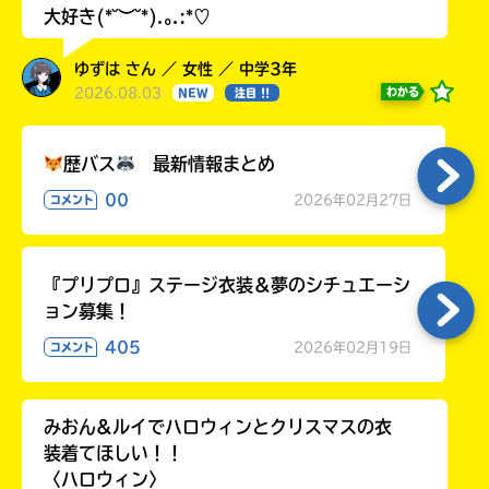
大好き(*˘︶˘*).｡.:*♡
ゆずは さん ／ 女性 ／ 中学3年
2026.08.03
わかる
NEW
注目 !!
歴バス
最新情報まとめ
00
2026年02月27日
コメント
『プリプロ』ステージ衣装＆夢のシチュエーシ
ョン募集！
405
2026年02月19日
コメント
みおん&ルイでハロウィンとクリスマスの衣
装着てほしい！！
〈ハロウィン〉