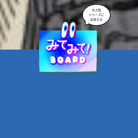
大人気
シリーズに
出会える
魔界☆スターズ②愛のため
に、悪魔と魂の契約
あんのまる／作
翡翠てう／絵