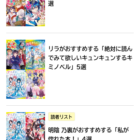
選
Loading
.
.
.
リラがおすすめする
「絶対に読ん
でみて欲しいキュンキュンするキ
ミノベル」5選
入
力
内
読者リスト
容
明陰 乃裏がおすすめする
「私が
に
エ
惚れた本！」4選