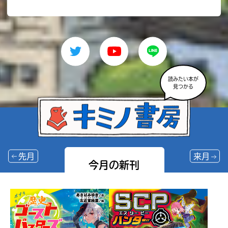
読みたい本が
見つかる
先月
来月
今月の新刊