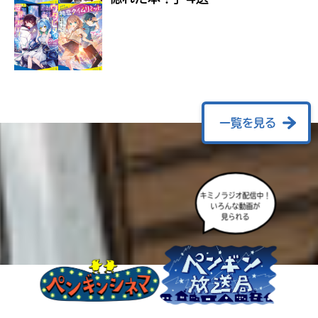
ラ
ー
が
あ
る
の
で、
も
一覧を見る
う
一
度
い
確
い
キミノラジオ配信中！
え
認
いろんな動画が
見られる
し
て
み
て
ね
戻