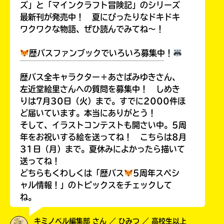
ズ」と「マインクラフト冒険記」のシリーズ
最新刊が発売中！ 夏にぴったりなドキドキ
ワクワクな物語、ぜひ読んでみてね～！
歴バスファンブックでいろいろ募集中！
￣￣￣￣￣￣￣￣￣￣￣￣￣￣￣￣￣￣
歴バス全キャラクター＋あさばみゆきさん、
左近堂絵里さんへの質問を募集中！ しめき
りは7月30日（火）まで。すでに2000件ほ
ど届いています。本当にありがとう！
そして、イラストコンテストも開さい中。5周
年をお祝いする絵を送ってね！ こちらは8月
31日（月）まで。夏休みによかったら描いて
送ってね！
どちらもくわしくは「歴バス
5周年スペシ
ャル情報！」のトピックスをチェックして
ね。
キミノベル編集部 さん ／ ひみつ ／ 高校生以上