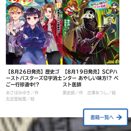
【8月26日発売】歴史ゴ
【8月19日発売】SCPハ
ーストバスターズ⑫字消士
ンター あやしい味方!? ペ
ご一行珍道中!?
スト医師
ぼくたちのマインクラフト
レッツゴー！まいぜんシス
冒険記 エンチャント剣
ターズ とつぜん、王様に
あさばみゆき／作
黒史郎／作
古澤あつし／絵
VS暴走モブ
左近堂絵里／絵
なってしまった結果！？
【7月8日発売】
針とら／作
五味まちと／絵
Ｍｉｎｅｃｒａｆｔカップ運
石崎洋司／文
書籍一覧へ
営委員会／協力
佐久間さのすけ／絵