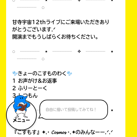
◌ ┈┈┈┈ ⋆ ┈┈┈┈ ✧ ┈┈┈┈ ⋆
┈┈┈┈ ◌
甘寺宇宙12thライブにご来場いただきあり
がとうございます.ᐟ
開演までもうしばらくお待ちください。
◌ ┈┈┈┈ ⋆ ┈┈┈┈ ✧ ┈┈┈┈ ⋆
┈┈┈┈ ◌
きょーのこすものわく
1 お声がけ&お返事
2 ふりーとーく
3 しつもん
◌ ┈┈┈┈ ⋆ ┈┈┈┈ ✧ ┈┈┈┈ ⋆
自由に描いて投稿してみてね！
┈┈┈┈ ◌
メニュー
『こすもす』✦.· 𝓒𝓸𝓼𝓶𝓸𝓼 ·.✦のみんなーー.ᐟ.ᐟ