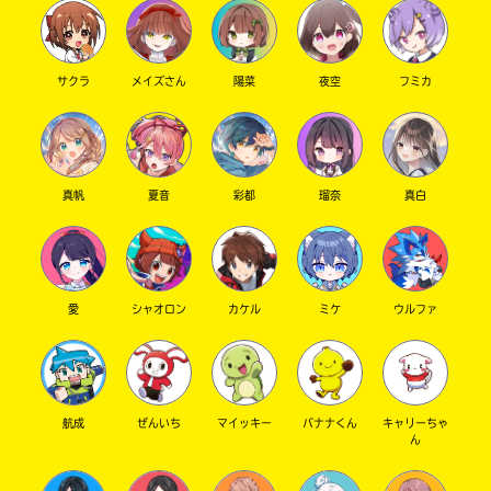
サクラ
メイズさん
陽菜
夜空
フミカ
真帆
夏音
彩都
瑠奈
真白
愛
シャオロン
カケル
ミケ
ウルファ
航成
ぜんいち
マイッキー
バナナくん
キャリーちゃ
ん