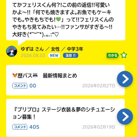
てかフェリスくん何?!この前の返信!!可愛い
かよ〜!!「何でも焼きますよ｡お魚でもケーキ
でも｡やきもちでも!
」って!!フェリスくんの
やきもち見てみたい…!!ファンサがすぎる〜!!
大好き(*˘︶˘*).｡.:*♡
ゆずは さん ／ 女性 ／ 中学3年
2026.08.03
わかる
NEW
注目 !!
歴バス
最新情報まとめ
00
2026年02月27日
コメント
『プリプロ』ステージ衣装＆夢のシチュエーシ
ョン募集！
405
2026年02月19日
コメント