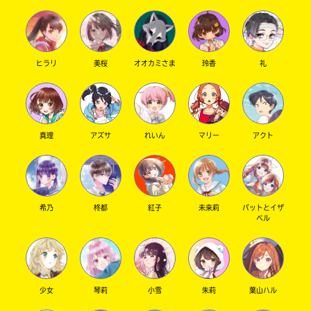
ヒラリ
美桜
オオカミさま
玲香
礼
キーワードから探す
真理
アズサ
れいん
マリー
アクト
オフィシャルアカウント
希乃
柊都
紅子
未来莉
パットとイザ
ベル
SNSでシェアする
少女
琴莉
小雪
朱莉
葉山ハル