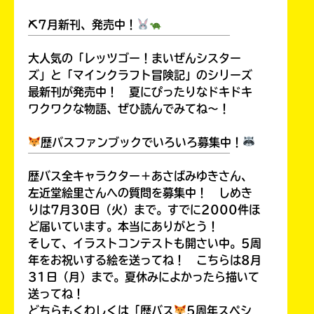
⛏7月新刊、発売中！
￣￣￣￣￣￣￣￣￣￣￣￣￣￣￣￣￣￣
大人気の「レッツゴー！まいぜんシスター
ズ」と「マインクラフト冒険記」のシリーズ
最新刊が発売中！ 夏にぴったりなドキドキ
ワクワクな物語、ぜひ読んでみてね～！
歴バスファンブックでいろいろ募集中！
￣￣￣￣￣￣￣￣￣￣￣￣￣￣￣￣￣￣
歴バス全キャラクター＋あさばみゆきさん、
左近堂絵里さんへの質問を募集中！ しめき
りは7月30日（火）まで。すでに2000件ほ
ど届いています。本当にありがとう！
そして、イラストコンテストも開さい中。5周
年をお祝いする絵を送ってね！ こちらは8月
31日（月）まで。夏休みによかったら描いて
送ってね！
どちらもくわしくは「歴バス
5周年スペシ