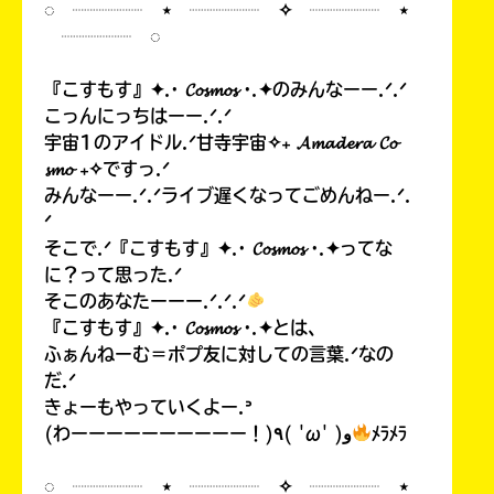
◌ ┈┈┈┈ ⋆ ┈┈┈┈ ✧ ┈┈┈┈ ⋆
┈┈┈┈ ◌
『こすもす』✦.· 𝓒𝓸𝓼𝓶𝓸𝓼 ·.✦のみんなーー.ᐟ.ᐟ
こっんにっちはーー.ᐟ.ᐟ
宇宙1のアイドル.ᐟ甘寺宇宙✧₊ 𝓐𝓶𝓪𝓭𝓮𝓻𝓪 𝓒𝓸
𝓼𝓶𝓸 ₊✧ですっ.ᐟ
みんなーー.ᐟ.ᐟライブ遅くなってごめんねー.ᐟ.
ᐟ
そこで.ᐟ『こすもす』✦.· 𝓒𝓸𝓼𝓶𝓸𝓼 ·.✦ってな
に？って思った.ᐟ
そこのあなたーーー.ᐟ.ᐟ.ᐟ
『こすもす』✦.· 𝓒𝓸𝓼𝓶𝓸𝓼 ·.✦とは、
ふぁんねーむ＝ポプ友に対しての言葉.ᐟなの
だ.ᐟ
きょーもやっていくよー.ᐣ
(わーーーーーーーーーー！)٩( 'ω' )و
ﾒﾗﾒﾗ
◌ ┈┈┈┈ ⋆ ┈┈┈┈ ✧ ┈┈┈┈ ⋆