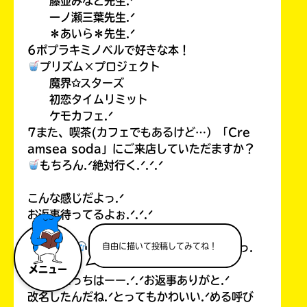
藤並みなと先生.ᐟ
一ノ瀬三葉先生.ᐟ
＊あいら＊先生.ᐟ
6ポプラキミノベルで好きな本！
プリズム×プロジェクト
魔界✩スターズ
初恋タイムリミット
ケモカフェ.ᐟ
7また、喫茶(カフェでもあるけど…）「Cre
amsea soda」にご来店していただますか？
もちろん.ᐟ絶対行く.ᐟ.ᐟ.ᐟ
こんな感じだよっ.ᐟ
お返事待ってるよぉ.ᐟ.ᐟ.ᐟ
自由に描いて投稿してみてね！
音乃 める
⊹ ̊.⋆ #𓂃𝘰𝘵𝘯𝘰 𝘮𝘦𝘳𝘶さまっ.
ᐟ
メニュー
こっんにっちはーー.ᐟ.ᐟお返事ありがと.ᐟ
改名したんだね.ᐟとってもかわいい.ᐟめる呼び