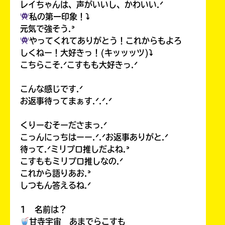
レイちゃんは、声がいいし、かわいい.ᐟ
私の第一印象！⤵︎
元気で強そう.ᐣ
やってくれてありがとう！これからもよろ
しくねー！大好きっ！(キッッッツ)⤵︎
こちらこそ.ᐟこすもも大好きっ.ᐟ
こんな感じです.ᐟ
お返事待ってまぁす.ᐟ.ᐟ.ᐟ
くりーむそーださまっ.ᐟ
こっんにっちはーー.ᐟ.ᐟお返事ありがと.ᐟ
待って.ᐟミリプロ推しだよね.ᐣ
こすももミリプロ推しなの.ᐟ
これから語りあお.ᐣ
しつもん答えるね.ᐟ
1 名前は？
甘寺宇宙 あまでらこすも