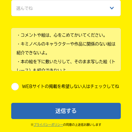
選んでね
ひみつ
小学1年
・コメントや絵は、心をこめてかいてください。
小学2年
・キミノベルのキャラクターや作品に関係のない絵は
小学3年
紹介できないよ。
・本の絵を下に敷いたりして、そのまま写した絵（ト
小学4年
レース）も紹介できないよ。
小学5年
・他人の絵を勝手に投稿しないでね。
WEBサイトの掲載を希望しない人はチェックしてね
・送ってからすぐには紹介されないので、待ってて
小学6年
ね。
中学1年
・まだ読んでいない人たちに、本の内容のネタバレに
送信する
ならないよう気をつけてね。
中学2年
・キャンペーン開催中は、投稿した後の画面にバナー
※
プライバシーポリシー
の同意の上送信お願いします
中学3年