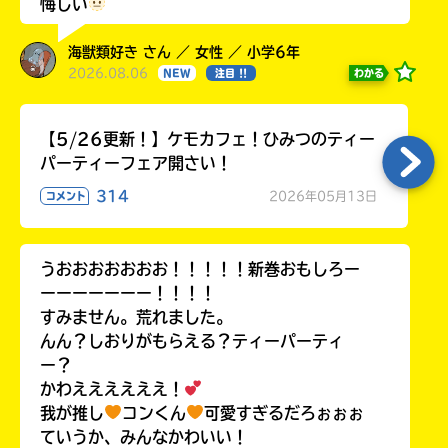
悔しい
海獣類好き さん ／ 女性 ／ 小学6年
2026.08.06
わかる
NEW
注目 !!
【5/26更新！】ケモカフェ！ひみつのティー
パーティーフェア開さい！
314
2026年05月13日
コメント
うおおおおおおお！！！！！新巻おもしろー
ーーーーーーー！！！！
すみません。荒れました。
んん？しおりがもらえる？ティーパーティ
ー？
かわええええええ！
我が推し
コンくん
可愛すぎるだろぉぉぉ
ていうか、みんなかわいい！