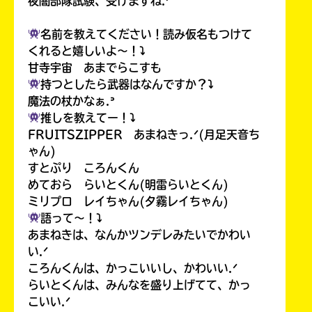
夜闇部隊試験、受けますね.ᐟ
名前を教えてください！読み仮名もつけて
くれると嬉しいよ〜！⤵︎
甘寺宇宙 あまでらこすも
持つとしたら武器はなんですか？⤵︎
魔法の杖かなぁ.ᐣ
推しを教えてー！⤵︎
FRUITSZIPPER あまねきっ.ᐟ(月足天音ち
ゃん)
すとぷり ころんくん
めておら らいとくん(明雷らいとくん)
ミリプロ レイちゃん(夕霧レイちゃん)
語って〜！⤵︎
あまねきは、なんかツンデレみたいでかわい
い.ᐟ
ころんくんは、かっこいいし、かわいい.ᐟ
らいとくんは、みんなを盛り上げてて、かっ
こいい.ᐟ