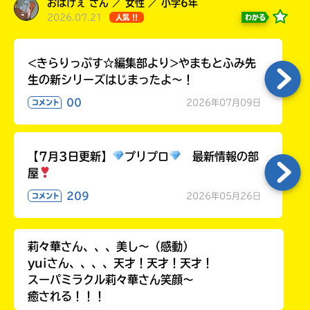
おばけぇ さん ／ 女性 ／ 小学6年
ラ
2026.07.21
わかる
人気 !!
ー
が
あ
<きらりっぷす☆編集部より>やまもとふみ先
る
生の新シリーズはじまったよ～！
の
00
で、
2026年07月09日
コメント
も
う
一
【7月3日更新】
プリプロ
最新情報の部
度
い
屋
確
い
え
認
209
2026年05月26日
コメント
し
て
み
莉々華さん、、、美し〜（感動）
て
yuiさん、、、、天才！天才！天才！
ね
スーパミラクル莉々華さん笑顔〜
癒される！！！
戻