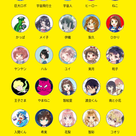
巨大ロボ
宇宙飛行士
宇宙人
ヒーロー
ねこ
かっぱ
メイ子
伊織
梨久
ひかり
ヤンヤン
ハル
ユイ
実月
和子
このマチのことを
もっと知りたい
キミに
王子さま
やまねこ
智絵里
渡会くん
南と小花
入間くん
希実
花梨
智彩
コオリ