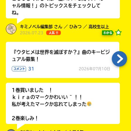
ャル情報！」のトピックスをチェックして
ね。
キミノベル編集部 さん ／ ひみつ ／ 高校生以上
Loading
.
.
.
2026.07.23
わかる
人気 !!
『ウタヒメは世界を滅ぼすか？』曲のキービジ
ュアル募集！
31
2026年07月10日
コメント
1巻買いました ！
入
ｋｉｒａのマークかわいい ~ ！！
力
私が考えたマークか忘れてしまった
内
容
2巻楽しみ！
に
エ