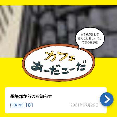
が出るので、そこから応募してね。
・ポプラ社の宣伝物で紹介させてもらうことがある
高校生以上
よ。
・かき終えたら、人を傷つけていたり、個人情報をか
きこんでいたり、字がまちがっていたりしないか、読
本を飛び出して
みなおしてみてね。
みんなとおしゃべり
できる掲示板
編集部からのお知らせ
181
2021年07月29日
コメント