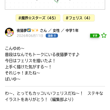
見つかる
#魔界☆スターズ（45）
#フェリス（4）
夜猫夢
さん ／ 女性 ／ 中学1年
2026年06月11日
すき
注目 !!
こんゆめ〜
普段はなんでもトークにいる夜猫夢です♪
今日はフェリスを描いたよ！
上手く描けた気がする〜！
それじゃ！またね〜
ばいゆ〜
わ～、とってもカッコいいフェリスだね～！ ステキな
本を飛び出して
みんなとおしゃべり
イラストをありがとう！（編集部より）
できる掲示板