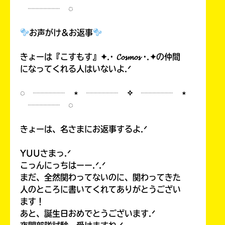
┈┈┈┈ ◌
お声がけ&お返事
きょーは『こすもす』✦.· 𝓒𝓸𝓼𝓶𝓸𝓼 ·.✦の仲間
になってくれる人はいないよ.ᐟ
◌ ┈┈┈┈ ⋆ ┈┈┈┈ ✧ ┈┈┈┈ ⋆
┈┈┈┈ ◌
きょーは、名さまにお返事するよ.ᐟ
YUUさまっ.ᐟ
こっんにっちはーー.ᐟ.ᐟ
まだ、全然関わってないのに、関わってきた
人のところに書いてくれてありがとうござい
ます！
あと、誕生日おめでとうございます.ᐟ