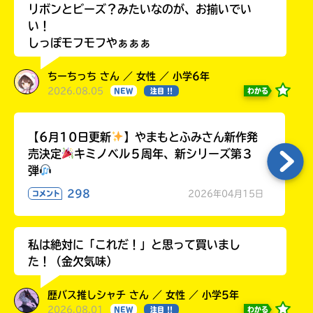
リボンとビーズ？みたいなのが、お揃いでい
い！
しっぽモフモフやぁぁぁ
ちーちっち さん ／ 女性 ／ 小学6年
2026.08.05
わかる
NEW
注目 !!
【6月10日更新
】やまもとふみさん新作発
売決定
キミノベル５周年、新シリーズ第３
弾
298
2026年04月15日
コメント
私は絶対に「これだ！」と思って買いまし
た！（金欠気味）
歴バス推しシャチ さん ／ 女性 ／ 小学5年
2026.08.01
わかる
NEW
注目 !!