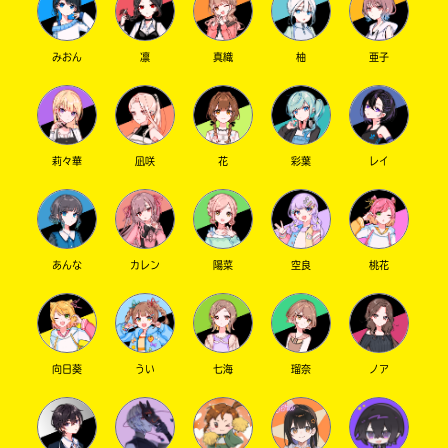
みおん
凛
真織
柚
亜子
莉々華
凪咲
花
彩葉
レイ
あんな
カレン
陽菜
空良
桃花
向日葵
うい
七海
瑠奈
ノア