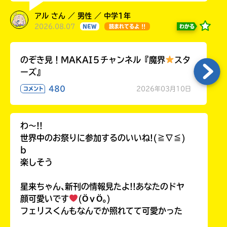
アル さん ／ 男性 ／ 中学1年
2026.08.07
わかる
NEW
読まれてるよ !!
のぞき見！MAKAI５チャンネル『魔界
スタ
ーズ』
480
2026年03月10日
コメント
わ〜!!
世界中のお祭りに参加するのいいね!(≧∇≦)
b
楽しそう
星来ちゃん､新刊の情報見たよ!!あなたのドヤ
顔可愛いです
(ӦｖӦ｡)
フェリスくんもなんでか照れてて可愛かった