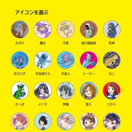
アイコンを選ぶ
おばけ
魔女
天使
謎の調査員
死神
このマチのことを
もっと知りたい
キミに
巨大ロボ
宇宙飛行士
宇宙人
ヒーロー
ねこ
かっぱ
メイ子
伊織
梨久
ひかり