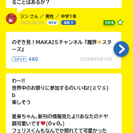
ることはあるか？
ジン さん ／ 男性 ／ 中学1年
2026.08.05
わかる
NEW
注目 !!
のぞき見！MAKAI５チャンネル『魔界
スタ
ーズ』
480
2026年03月10日
コメント
わ〜!!
世界中のお祭りに参加するのいいね!(≧∇≦)
b
楽しそう
星来ちゃん､新刊の情報見たよ!!あなたのドヤ
顔可愛いです
(ӦｖӦ｡)
フェリスくんもなんでか照れてて可愛かった