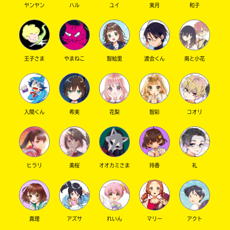
ヤンヤン
ハル
ユイ
実月
和子
キーワードから探す
王子さま
やまねこ
智絵里
渡会くん
南と小花
入間くん
希実
花梨
智彩
コオリ
オフィシャルアカウント
ヒラリ
美桜
オオカミさま
玲香
礼
SNSでシェアする
真理
アズサ
れいん
マリー
アクト