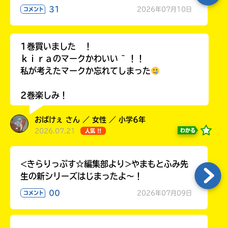
ラ
31
2026年07月10日
コメント
ー
が
あ
1巻買いました ！
る
ｋｉｒａのマークかわいい ~ ！！
の
私が考えたマークか忘れてしまった
で、
も
2巻楽しみ！
う
一
おばけぇ さん ／ 女性 ／ 小学6年
度
い
2026.07.21
わかる
人気 !!
確
い
え
認
し
<きらりっぷす☆編集部より>やまもとふみ先
て
生の新シリーズはじまったよ～！
み
て
00
2026年07月09日
コメント
ね
戻