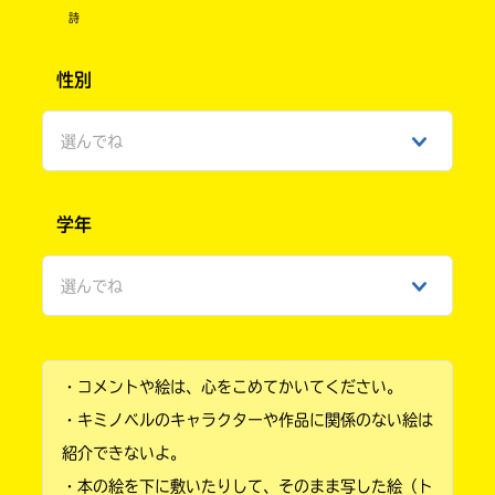
詩
性別
選んでね
男性
学年
女性
選んでね
ひみつ
小学1年
・コメントや絵は、心をこめてかいてください。
小学2年
・キミノベルのキャラクターや作品に関係のない絵は
小学3年
紹介できないよ。
・本の絵を下に敷いたりして、そのまま写した絵（ト
小学4年