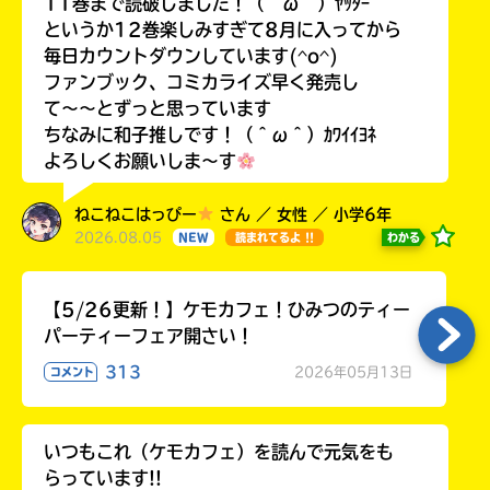
11巻まで読破しました！（＾ω＾）ﾔｯﾀｰ
というか12巻楽しみすぎて8月に入ってから
毎日カウントダウンしています(^o^)
ファンブック、コミカライズ早く発売し
て〜〜とずっと思っています
ちなみに和子推しです！（＾ω＾）ｶﾜｲｲﾖﾈ
よろしくお願いしま〜す
ねこねこはっぴー
さん ／ 女性 ／ 小学6年
2026.08.05
わかる
NEW
読まれてるよ !!
【5/26更新！】ケモカフェ！ひみつのティー
パーティーフェア開さい！
313
2026年05月13日
コメント
いつもこれ（ケモカフェ）を読んで元気をも
らっています!!