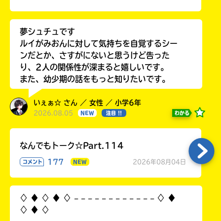
夢シュチュです
ルイがみおんに対して気持ちを自覚するシー
ンだとか、さすがにないと思うけど告った
り、2人の関係性が深まると嬉しいです。
また、幼少期の話をもっと知りたいです。
いぇぁ☆ さん ／ 女性 ／ 小学6年
2026.08.05
わかる
NEW
注目 !!
なんでもトーク☆Part.114
177
2026年08月04日
コメント
NEW
♢ ♦︎ ♢ ♦︎ ♢ 𓐄 𓐄 𓐄 𓐄 𓐄 𓐄 𓐄 𓐄 𓐄 𓐄 𓐄 𓐄 ♢ ♦︎
♢ ♦︎ ♢