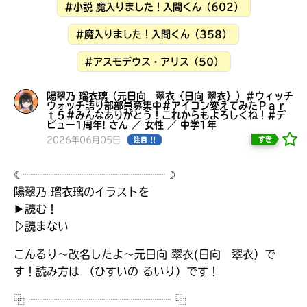
見つかる
#小説 魔入りました！入間くん（602）
本を飛び出して
#魔入りました！入間くん（358）
みんなとおしゃべり
できる掲示板
#アスモデウス・アリス（50）
陽翠乃 瑠衣璃（元日向 翠衣｛日向 翠衣｝）＃ウィッチ
ウォッチ語り部部員募集中＃アイコン変えてみたＰａｒ
ｔ５＃みんなありがとう！これからもよろしくね！#デ
ビュー1周年! さん ／ 女性 ／ 中学1年
2026年06月05日
すき
注目 !!
☾┈┈┈┈┈┈┈┈┈┈┈┈┈☽
陽翠乃 瑠衣璃のイラストを
▶︎読む！
▷読まない
こんるり〜改名したよ〜元日向 翠衣(日向 翠衣）で
本を飛び出して
みんなとおしゃべり
す！読み方は （ひすいの るいり）です！
できる掲示板
⿻ ┈┈┈┈┈┈┈┈┈┈┈┈┈ ⿻