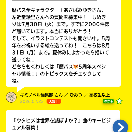
￣￣￣￣￣￣￣￣￣￣￣￣￣￣￣￣￣￣
歴バス全キャラクター＋あさばみゆきさん、
左近堂絵里さんへの質問を募集中！ しめき
りは7月30日（火）まで。すでに2000件ほ
Loading
.
.
.
ど届いています。本当にありがとう！
そして、イラストコンテストも開さい中。5周
年をお祝いする絵を送ってね！ こちらは8月
31日（月）まで。夏休みによかったら描いて
送ってね！
どちらもくわしくは「歴バス
5周年スペシ
ャル情報！」のトピックスをチェックして
ね。
キミノベル編集部 さん ／ ひみつ ／ 高校生以上
入
2026.07.23
わかる
人気 !!
力
内
容
『ウタヒメは世界を滅ぼすか？』曲のキービジ
に
ュアル募集！
エ