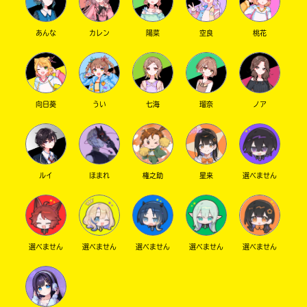
あんな
カレン
陽菜
空良
桃花
向日葵
うい
七海
瑠奈
ノア
ルイ
ほまれ
権之助
星来
選べません
選べません
選べません
選べません
選べません
選べません