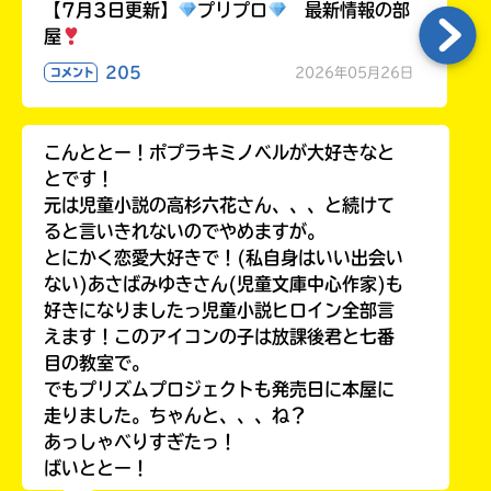
る
【7月3日更新】
プリプロ
最新情報の部
屋
205
2026年05月26日
コメント
こんととー！ポプラキミノベルが大好きなと
とです！
元は児童小説の高杉六花さん、、、と続けて
ると言いきれないのでやめますが。
とにかく恋愛大好きで！(私自身はいい出会い
ない)あさばみゆきさん(児童文庫中心作家)も
好きになりましたっ児童小説ヒロイン全部言
えます！このアイコンの子は放課後君と七番
目の教室で。
でもプリズムプロジェクトも発売日に本屋に
走りました。ちゃんと、、、ね？
あっしゃべりすぎたっ！
ばいととー！