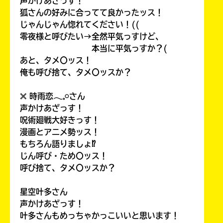
声かけあざっす！
狐さんの好みに合ってて良かったッス！
じゃんじゃん惚れてください！((
零夜様と呼びたい→全然平気っすけど、
本当に平気っすか？(
あと、タメ〇ッス！
俺も呼び捨て、タメ〇ッスか？
𓏴 時雨恋𓂃𓈒𓏸さん
声かけあざっす！
呪術廻戦大好きっす！
漫画とアニメ勢ッス！
もちろん語りましょ⁉
じん呼び・ため〇ッス！
呼び捨て、タメ〇ッスか？
星空叶多さん
声かけあざっす！
叶多さんもめっちゃかっこいいと思います！