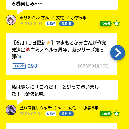
６巻楽しみ～～
るりのベル さん ／ 女性 ／ 小学5年
2026.08.04
わかる
NEW
注目 !!
【6月10日更新
】やまもとふみさん新作発
売決定
キミノベル５周年、新シリーズ第３
弾
298
2026年04月15日
コメント
私は絶対に「これだ！」と思って買いまし
た！（金欠気味）
歴バス推しシャチ さん ／ 女性 ／ 小学5年
2026.08.01
わかる
NEW
注目 !!