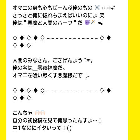
オマエの身も心もぜーんぶ俺のもの
◌ ⊹₊˚
さっさと俺に惚れちまえばいいのによ 笑
俺は＂悪魔と人間のハーフ＂だ
ᯓ
♢ ♦︎ ♢ ♦︎ ♢ 𓐄 𓐄 𓐄 𓐄 𓐄 𓐄 𓐄 𓐄 𓐄 𓐄 𓐄 𓐄 ♢ ♦︎
♢ ♦︎ ♢
人間のみなさん、ごきげんよう ˚ᯤ₊
俺の名は＿零夜神魔だ。
オマエを喰い尽くす悪魔様だぞ ˊˎ˗
♢ ♦︎ ♢ ♦︎ ♢ 𓐄 𓐄 𓐄 𓐄 𓐄 𓐄 𓐄 𓐄 𓐄 𓐄 𓐄 𓐄 ♢ ♦︎
♢ ♦︎ ♢
こんちゃ
自分の初投稿を見て俺思ったんすよ…！
中1なのにイタいって！((