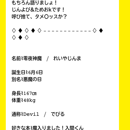
もちろん語りましょ！
じんよび&ためおkです！
呼び捨て、タメ〇ッスか？
♢ ♦︎ ♢ ♦︎ ♢ 𓐄 𓐄 𓐄 𓐄 𓐄 𓐄 𓐄 𓐄 𓐄 𓐄 𓐄 𓐄 ♢ ♦︎
♢ ♦︎ ♢
名前⌇零夜神魔 / れいやじんま
誕生日⌇𝟼月𝟼日
別名⌇悪魔の日
身長⌇𝟷𝟼𝟽㎝
体重⌇𝟺𝟾𝚔𝚐
通称⌇𝙳𝚎𝚟𝚒𝚕 / でびる
好きな本⌇魔入りました！入間くん