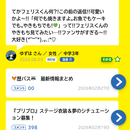
てかフェリスくん何?!この前の返信!!可愛い
かよ〜!!「何でも焼きますよ｡お魚でもケーキ
でも｡やきもちでも!
」って!!フェリスくんの
やきもち見てみたい…!!ファンサがすぎる〜!!
大好き(*˘︶˘*).｡.:*♡
ゆずは さん ／ 女性 ／ 中学3年
2026.08.03
わかる
NEW
注目 !!
歴バス
最新情報まとめ
00
2026年02月27日
コメント
『プリプロ』ステージ衣装＆夢のシチュエーシ
ョン募集！
398
2026年02月19日
コメント