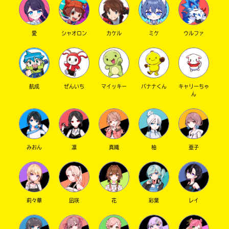
愛
シャオロン
カケル
ミケ
ウルファ
航成
ぜんいち
マイッキー
バナナくん
キャリーちゃ
ん
みおん
凛
真織
柚
亜子
莉々華
凪咲
花
彩葉
レイ