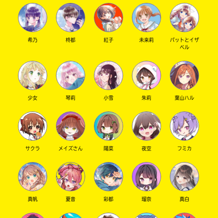
希乃
柊都
紅子
未来莉
パットとイザ
ベル
少女
琴莉
小雪
朱莉
葉山ハル
サクラ
メイズさん
陽菜
夜空
フミカ
真帆
夏音
彩都
瑠奈
真白