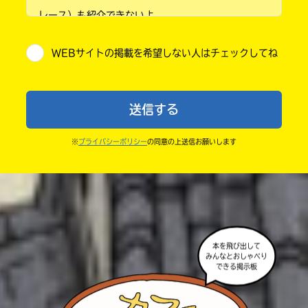
レース）も紹介できないよ。
小学5年
・他人の絵を勝手に投稿しないでね。
WEBサイトの掲載を希望しない人はチェックしてね
・送ってからすぐには紹介されないので、待ってて
小学6年
ね。
中学1年
・まだ読んでいない人たちに、本の内容のネタバレに
送信する
ならないよう気をつけてね。
中学2年
・キャンペーン開催中は、投稿した後の画面にバナー
※
プライバシーポリシー
の同意の上送信お願いします
中学3年
が出るので、そこから応募してね。
・ポプラ社の宣伝物で紹介させてもらうことがある
高校生以上
よ。
・かき終えたら、人を傷つけていたり、個人情報をか
きこんでいたり、字がまちがっていたりしないか、読
本を飛び出して
みんなとおしゃべり
みなおしてみてね。
できる掲示板