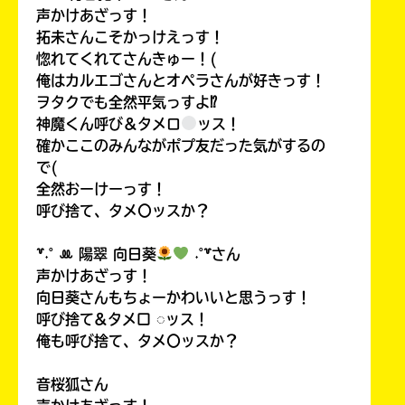
声かけあざっす！
拓未さんこそかっけえっす！
惚れてくれてさんきゅー！(
俺はカルエゴさんとオペラさんが好きっす！
ヲタクでも全然平気っすよ⁉
神魔くん呼び＆タメロ
ッス！
確かここのみんながポプ友だった気がするの
で(
全然おーけーっす！
呼び捨て、タメ〇ッスか？
꒷˖˚ ꔛ‬ 陽翠 向日葵
˖˚꒷さん
声かけあざっす！
向日葵さんもちょーかわいいと思うっす！
呼び捨て&タメ口 ◌ッス！
俺も呼び捨て、タメ〇ッスか？
音桜狐さん