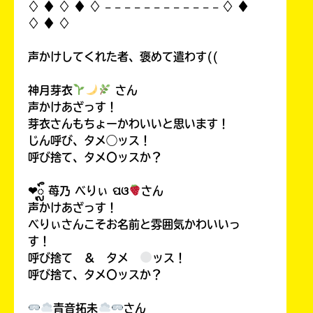
♢ ♦︎ ♢ ♦︎ ♢ 𓐄 𓐄 𓐄 𓐄 𓐄 𓐄 𓐄 𓐄 𓐄 𓐄 𓐄 𓐄 ♢ ♦︎
♢ ♦︎ ♢
声かけしてくれた者、褒めて遣わす((
神月芽衣
さん
声かけあざっす！
芽衣さんもちょーかわいいと思います！
じん呼び、タメ◯ッス！
呼び捨て、タメ〇ッスか？
❤︎ᬼ 苺乃 べりぃ ପଓ
さん
声かけあざっす！
べりぃさんこそお名前と雰囲気かわいいっ
す！
呼び捨て ＆ タメ
ッス！
呼び捨て、タメ〇ッスか？
青音拓未
さん