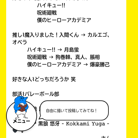
ハイキュー!!
呪術廻戦
僕のヒーローアカデミア
推し⌇魔入りました！入間くん → カルエゴ、
オペラ
ハイキュー!! → 月島蛍
呪術廻戦 → 狗巻棘、真人、脹相
僕のヒーローアカデミア → 爆豪勝己
好きな人⌇どっちだろうか 笑
部活⌇バレーボール部
勉強：運動 比率⌇𝟹：𝟽 ＝ バカ(
自由に描いて投稿してみてね！
メニュー
# ︎┊︎
⸝꙳ 黒狼 悠牙 - 𝙺𝚘𝚔𝚔𝚊𝚖𝚒 𝚈𝚞𝚐𝚊 -
꒷꒦