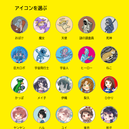
アイコンを選ぶ
おばけ
魔女
天使
謎の調査員
死神
このマチのことを
巨大ロボ
宇宙飛行士
宇宙人
ヒーロー
ねこ
もっと知りたい
キミに
かっぱ
メイ子
伊織
梨久
ひかり
ヤンヤン
ハル
ユイ
実月
和子