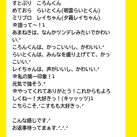
すとぷり ころんくん
めておら らいとくん(明雷らいとくん)
ミリプロ レイちゃん(夕霧レイちゃん)
語って〜！⤵︎
あまねきは、なんかツンデレみたいでかわい
い.ᐟ
ころんくんは、かっこいいし、かわいい.ᐟ
らいとくんは、みんなを盛り上げてて、かっ
こいい.ᐟ
レイちゃんは、声がいいし、かわいい.ᐟ
私の第一印象！⤵︎
元気で強そう.ᐣ
やってくれてありがとう！これからもよろ
しくねー！大好きっ！(キッッッツ)⤵︎
こちらこそ.ᐟこすもも大好きっ.ᐟ
こんな感じです.ᐟ
お返事待ってまぁす.ᐟ.ᐟ.ᐟ