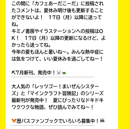
この間に「カフェあーだこーだ」に投稿され
たコメントは、夏休み明け後も更新すること
ができないよ！ 17日（月）以降に送って
ね。
キミノ書房やイラステーションへの投稿はO
K！ 17日（月）以降の更新になるけど、よ
かったら送ってね。
今年の夏もほんと暑いね～。みんな熱中症に
は気をつけて、いい夏休みを過ごしてねー！
⛏7月新刊、発売中！
￣￣￣￣￣￣￣￣￣￣￣￣￣￣￣￣￣￣
大人気の「レッツゴー！まいぜんシスター
ズ」と「マインクラフト冒険記」のシリーズ
最新刊が発売中！ 夏にぴったりなドキドキ
ワクワクな物語、ぜひ読んでみてね～！
歴バスファンブックでいろいろ募集中！
￣￣￣￣￣￣￣￣￣￣￣￣￣￣￣￣￣￣