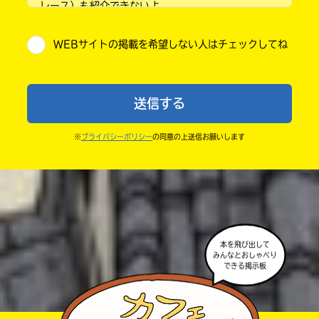
レース）も紹介できないよ。
小学5年
・他人の絵を勝手に投稿しないでね。
WEBサイトの掲載を希望しない人はチェックしてね
・送ってからすぐには紹介されないので、待ってて
小学6年
ね。
中学1年
・まだ読んでいない人たちに、本の内容のネタバレに
送信する
ならないよう気をつけてね。
中学2年
・キャンペーン開催中は、投稿した後の画面にバナー
※
プライバシーポリシー
の同意の上送信お願いします
中学3年
が出るので、そこから応募してね。
・ポプラ社の宣伝物で紹介させてもらうことがある
高校生以上
よ。
・かき終えたら、人を傷つけていたり、個人情報をか
きこんでいたり、字がまちがっていたりしないか、読
本を飛び出して
みなおしてみてね。
みんなとおしゃべり
できる掲示板