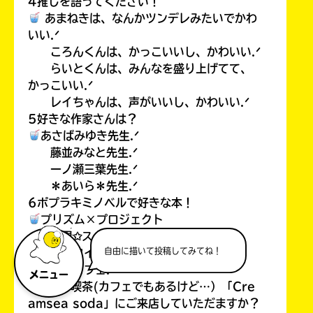
4推しを語ってください！
あまねきは、なんかツンデレみたいでかわ
いい.ᐟ
ころんくんは、かっこいいし、かわいい.ᐟ
らいとくんは、みんなを盛り上げてて、
かっこいい.ᐟ
レイちゃんは、声がいいし、かわいい.ᐟ
5好きな作家さんは？
あさばみゆき先生.ᐟ
藤並みなと先生.ᐟ
一ノ瀬三葉先生.ᐟ
＊あいら＊先生.ᐟ
6ポプラキミノベルで好きな本！
プリズム×プロジェクト
魔界✩スターズ
自由に描いて投稿してみてね！
初恋タイムリミット
ケモカフェ.ᐟ
メニュー
7また、喫茶(カフェでもあるけど…）「Cre
amsea soda」にご来店していただますか？