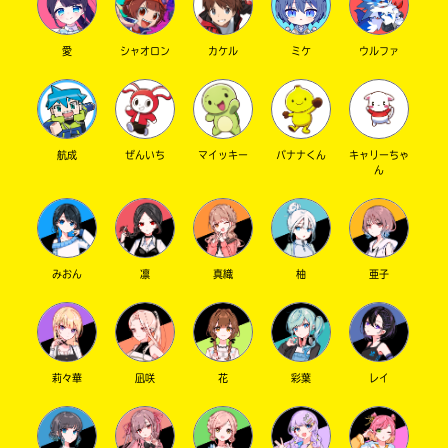
愛
シャオロン
カケル
ミケ
ウルファ
航成
ぜんいち
マイッキー
バナナくん
キャリーちゃ
ん
みおん
凛
真織
柚
亜子
莉々華
凪咲
花
彩葉
レイ