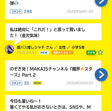
弾
298
2026年04月15日
コメント
私は絶対に「これだ！」と思って買いまし
た！（金欠気味）
歴バス推しシャチ さん ／ 女性 ／ 小学5年
2026.08.01
わかる
NEW
読まれてるよ !!
のぞき見！MAKAI5チャンネル『魔界
スタ
ーズ』Part.2
35
2026年08月03日
コメント
NEW
今日も暑いね〜！
暑くてやる気がおきないときは、SNSや、M