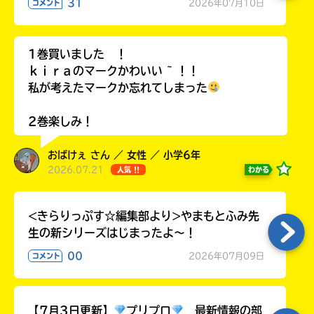
31
2026年07月10日
コメント
ラ
ー
が
1巻買いました ！
あ
ｋｉｒａのマークかわいい ~ ！！
る
私が考えたマークか忘れてしまった
の
で、
も
2巻楽しみ！
う
一
おばけぇ さん ／ 女性 ／ 小学6年
度
2026.07.21
わかる
人気 !!
い
確
い
え
認
し
<きらりっぷす☆編集部より>やまもとふみ先
て
生の新シリーズはじまったよ～！
み
00
2026年07月09日
コメント
て
ね
戻
【7月3日更新】
プリプロ
最新情報の部