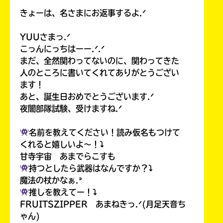
きょーは、名さまにお返事するよ.ᐟ
YUUさまっ.ᐟ
こっんにっちはーー.ᐟ.ᐟ
まだ、全然関わってないのに、関わってきた
人のところに書いてくれてありがとうござい
ます！
あと、誕生日おめでとうございます.ᐟ
夜闇部隊試験、受けますね.ᐟ
名前を教えてください！読み仮名もつけて
くれると嬉しいよ〜！⤵︎
甘寺宇宙 あまでらこすも
持つとしたら武器はなんですか？⤵︎
魔法の杖かなぁ.ᐣ
推しを教えてー！⤵︎
FRUITSZIPPER あまねきっ.ᐟ(月足天音ち
ゃん)