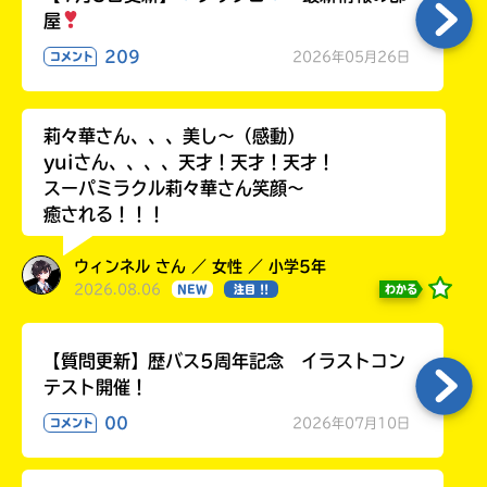
る
屋
209
2026年05月26日
コメント
莉々華さん、、、美し〜（感動）
yuiさん、、、、天才！天才！天才！
スーパミラクル莉々華さん笑顔〜
癒される！！！
ウィンネル さん ／ 女性 ／ 小学5年
2026.08.06
わかる
NEW
注目 !!
【質問更新】歴バス5周年記念 イラストコン
テスト開催！
00
2026年07月10日
コメント