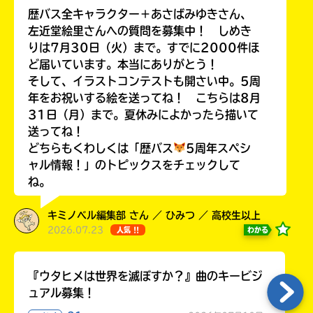
歴バス全キャラクター＋あさばみゆきさん、
左近堂絵里さんへの質問を募集中！ しめき
りは7月30日（火）まで。すでに2000件ほ
ど届いています。本当にありがとう！
Loading
.
.
.
そして、イラストコンテストも開さい中。5周
年をお祝いする絵を送ってね！ こちらは8月
31日（月）まで。夏休みによかったら描いて
送ってね！
どちらもくわしくは「歴バス
5周年スペシ
ャル情報！」のトピックスをチェックして
ね。
キミノベル編集部 さん ／ ひみつ ／ 高校生以上
入
2026.07.23
わかる
人気 !!
力
内
『ウタヒメは世界を滅ぼすか？』曲のキービジ
容
に
ュアル募集！
エ