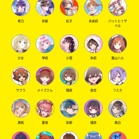
希乃
柊都
紅子
未来莉
パットとイザ
ベル
少女
琴莉
小雪
朱莉
葉山ハル
サクラ
メイズさん
陽菜
夜空
フミカ
真帆
夏音
彩都
瑠奈
真白