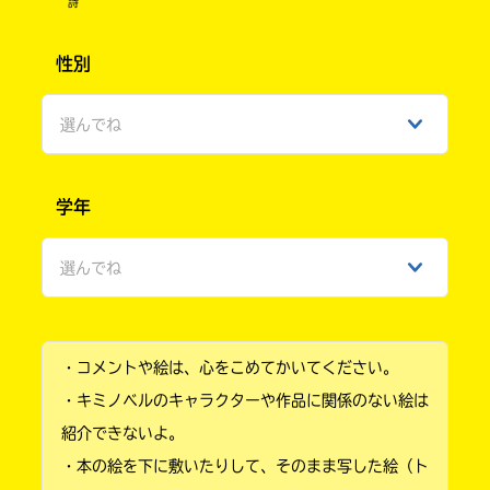
詩
性別
選んでね
男性
学年
女性
選んでね
ひみつ
小学1年
・コメントや絵は、心をこめてかいてください。
小学2年
・キミノベルのキャラクターや作品に関係のない絵は
小学3年
紹介できないよ。
・本の絵を下に敷いたりして、そのまま写した絵（ト
小学4年