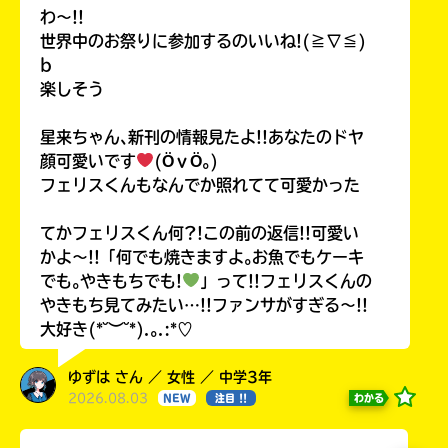
わ〜!!
世界中のお祭りに参加するのいいね!(≧∇≦)
b
楽しそう
星来ちゃん､新刊の情報見たよ!!あなたのドヤ
顔可愛いです
(ӦｖӦ｡)
フェリスくんもなんでか照れてて可愛かった
てかフェリスくん何?!この前の返信!!可愛い
かよ〜!!「何でも焼きますよ｡お魚でもケーキ
でも｡やきもちでも!
」って!!フェリスくんの
やきもち見てみたい…!!ファンサがすぎる〜!!
大好き(*˘︶˘*).｡.:*♡
ゆずは さん ／ 女性 ／ 中学3年
2026.08.03
わかる
NEW
注目 !!