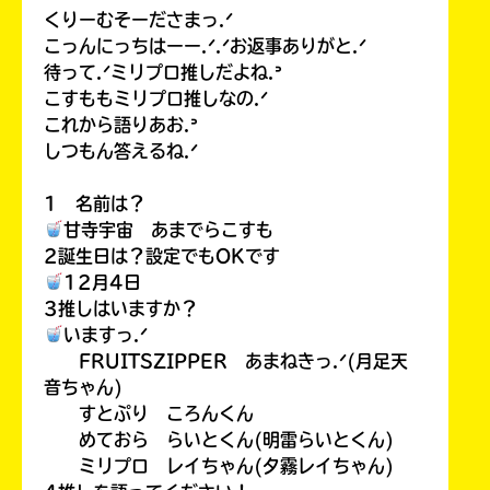
くりーむそーださまっ.ᐟ
こっんにっちはーー.ᐟ.ᐟお返事ありがと.ᐟ
待って.ᐟミリプロ推しだよね.ᐣ
こすももミリプロ推しなの.ᐟ
これから語りあお.ᐣ
しつもん答えるね.ᐟ
1 名前は？
甘寺宇宙 あまでらこすも
2誕生日は？設定でもOKです
12月4日
3推しはいますか？
いますっ.ᐟ
FRUITSZIPPER あまねきっ.ᐟ(月足天
音ちゃん)
すとぷり ころんくん
めておら らいとくん(明雷らいとくん)
ミリプロ レイちゃん(夕霧レイちゃん)