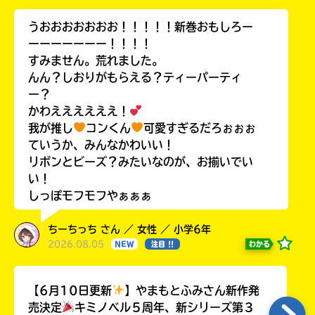
うおおおおおおお！！！！！新巻おもしろー
ーーーーーーー！！！！
すみません。荒れました。
んん？しおりがもらえる？ティーパーティ
ー？
かわええええええ！
我が推し
コンくん
可愛すぎるだろぉぉぉ
ていうか、みんなかわいい！
リボンとビーズ？みたいなのが、お揃いでい
い！
しっぽモフモフやぁぁぁ
ちーちっち さん ／ 女性 ／ 小学6年
2026.08.05
わかる
NEW
注目 !!
【6月10日更新
】やまもとふみさん新作発
売決定
キミノベル５周年、新シリーズ第３