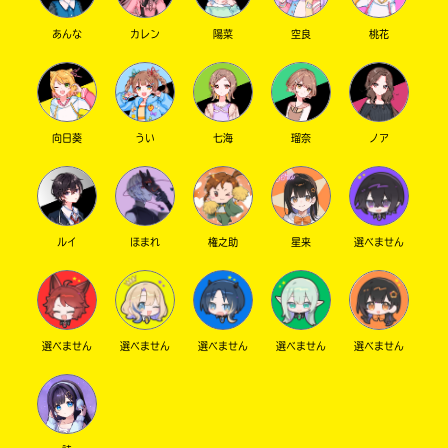
あんな
カレン
陽菜
空良
桃花
向日葵
うい
七海
瑠奈
ノア
ルイ
ほまれ
権之助
星来
選べません
選べません
選べません
選べません
選べません
選べません