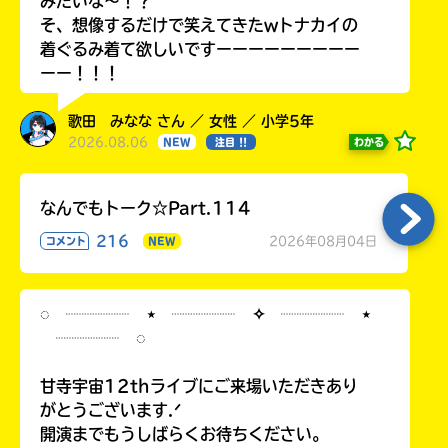
みたいな〜！？
そ、想像するだけで笑えてきたwトナカイの
着ぐるみ着て欲しいですーーーーーーーーー
ーー！！！
歌田 みなな さん ／ 女性 ／ 小学5年
2026.08.06
わかる
NEW
注目 !!
なんでもトーク☆Part.114
216
2026年08月04日
コメント
NEW
◌ ┈┈┈┈ ⋆ ┈┈┈┈ ✧ ┈┈┈┈ ⋆
┈┈┈┈ ◌
甘寺宇宙12thライブにご来場いただきあり
がとうございます.ᐟ
開演までもうしばらくお待ちください。