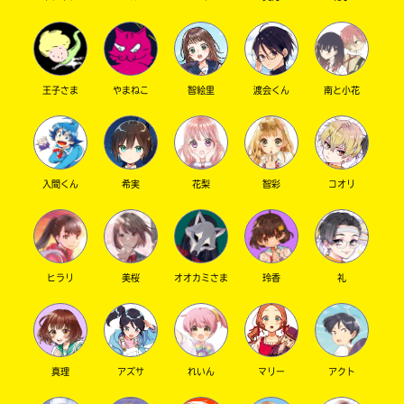
キーワードから探す
王子さま
やまねこ
智絵里
渡会くん
南と小花
入間くん
希実
花梨
智彩
コオリ
オフィシャルアカウント
ヒラリ
美桜
オオカミさま
玲香
礼
SNSでシェアする
真理
アズサ
れいん
マリー
アクト