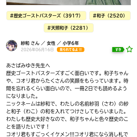
見つかる
#歴史ゴーストバスターズ（3917）
#和子（2520）
#天照和子（2281）
紗和 さん ／ 女性 ／ 小学6年
2026年06月16日
すき
見られてるよ !!
あさばみゆき先生へ
歴史ゴーストバスターズすごく面白いです。和子ちゃん
や、コオリ君からたくさんの笑顔をもらっています。時
間を忘れるくらい面白いので、一冊2日でも読めるよう
になりました。
ニックネームは紗和で、わたしの名前紗羽（さわ）の紗
と和子（わこ）の和を入れてつけさしてもらいました。
本を飛び出して
わたしも歴史大好きなので、和子ちゃんと色々歴史のこ
みんなとおしゃべり
できる掲示板
とを語りたいです！
コオリ君もすごっくイケメン!!!コオリ君になら消し札で