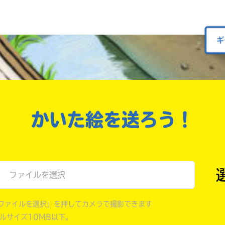
オフィシャルアカウント
ラ
ー
が
ギ
あ
Loading
.
.
.
る
の
で、
も
SNSでシェアする
う
一
かいた絵を送ろう！
度
い
確
い
え
認
し
て
ファイルを選択
み
て
ね
ファイルを選択」を押してカメラで撮影できます
イルサイズ10MB以下。