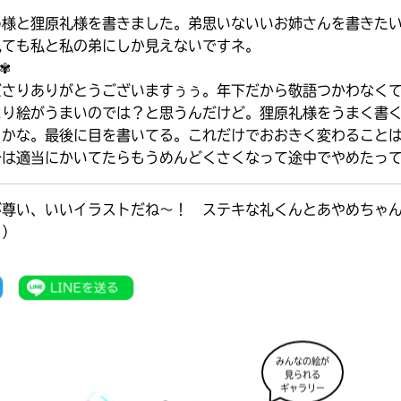
め様と狸原礼様を書きました。弟思いないいお姉さんを書きた
見ても私と私の弟にしか見えないですネ。
✾
ださりありがとうございますぅぅ。年下だから敬語つかわなく
より絵がうまいのでは？と思うんだけど。狸原礼様をうまく書
とかな。最後に目を書いてる。これだけでおおきく変わること
分は適当にかいてたらもうめんどくさくなって途中でやめたっ
が尊い、いいイラストだね～！ ステキな礼くんとあやめちゃ
り）
みんなの絵が
見られる
みんなの絵が
ギャラリー
見られる
ギャラリー