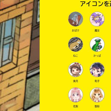
アイコンを
おばけ
魔女
ねこ
かっぱ
実月
和子
花梨
智彩