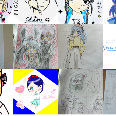
キーワードから探す
入
力
内
容
に
エ