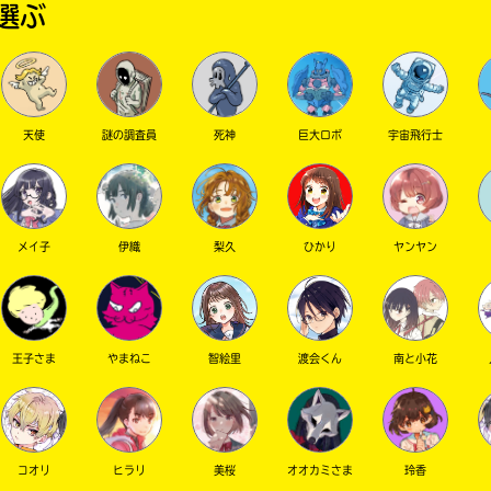
選ぶ
天使
謎の調査員
死神
巨大ロボ
宇宙飛行士
メイ子
伊織
梨久
ひかり
ヤンヤン
王子さま
やまねこ
智絵里
渡会くん
南と小花
コオリ
ヒラリ
美桜
オオカミさま
玲香