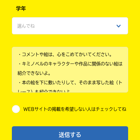
男性
学年
女性
選んでね
ひみつ
小学1年
・コメントや絵は、心をこめてかいてください。
小学2年
・キミノベルのキャラクターや作品に関係のない絵は
小学3年
紹介できないよ。
・本の絵を下に敷いたりして、そのまま写した絵（ト
小学4年
レース）も紹介できないよ。
小学5年
・他人の絵を勝手に投稿しないでね。
WEBサイトの掲載を希望しない人はチェックしてね
・送ってからすぐには紹介されないので、待ってて
小学6年
ね。
中学1年
・まだ読んでいない人たちに、本の内容のネタバレに
送信する
ならないよう気をつけてね。
中学2年