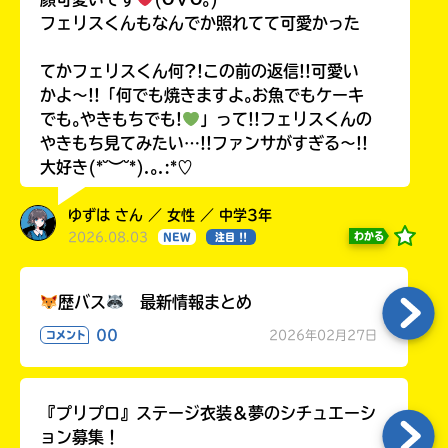
フェリスくんもなんでか照れてて可愛かった
てかフェリスくん何?!この前の返信!!可愛い
かよ〜!!「何でも焼きますよ｡お魚でもケーキ
でも｡やきもちでも!
」って!!フェリスくんの
やきもち見てみたい…!!ファンサがすぎる〜!!
大好き(*˘︶˘*).｡.:*♡
ゆずは さん ／ 女性 ／ 中学3年
2026.08.03
わかる
NEW
注目 !!
歴バス
最新情報まとめ
00
2026年02月27日
コメント
『プリプロ』ステージ衣装＆夢のシチュエーシ
ョン募集！