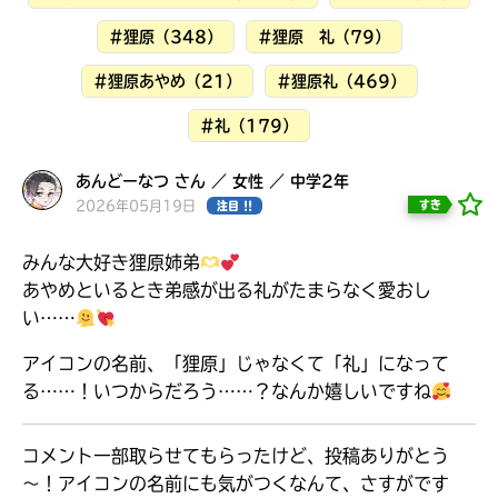
見つかる
#狸原（348）
#狸原 礼（79）
#狸原あやめ（21）
#狸原礼（469）
#礼（179）
あんどーなつ さん ／ 女性 ／ 中学2年
2026年05月19日
すき
注目 !!
みんな大好き狸原姉弟
あやめといるとき弟感が出る礼がたまらなく愛おし
い……
アイコンの名前、「狸原」じゃなくて「礼」になって
る……！いつからだろう……？なんか嬉しいですね
本を飛び出して
みんなとおしゃべり
できる掲示板
コメント一部取らせてもらったけど、投稿ありがとう
～！アイコンの名前にも気がつくなんて、さすがです