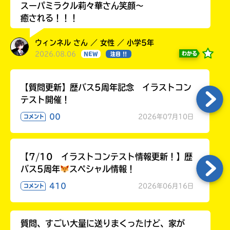
る
スーパミラクル莉々華さん笑顔〜
癒される！！！
ウィンネル さん ／ 女性 ／ 小学5年
2026.08.06
わかる
NEW
注目 !!
【質問更新】歴バス5周年記念 イラストコン
テスト開催！
00
2026年07月10日
コメント
【7/10 イラストコンテスト情報更新！】歴
バス5周年
スペシャル情報！
410
2026年06月16日
コメント
質問、すごい大量に送りまくったけど、家が