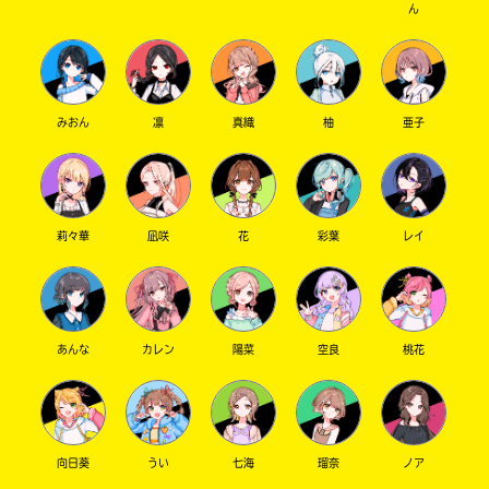
ん
みおん
凛
真織
柚
亜子
莉々華
凪咲
花
彩葉
レイ
あんな
カレン
陽菜
空良
桃花
向日葵
うい
七海
瑠奈
ノア