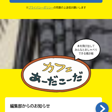
・キャンペーン開催中は、投稿した後の画面にバナー
※
プライバシーポリシー
の同意の上送信お願いします
中学3年
が出るので、そこから応募してね。
・ポプラ社の宣伝物で紹介させてもらうことがある
高校生以上
よ。
・かき終えたら、人を傷つけていたり、個人情報をか
きこんでいたり、字がまちがっていたりしないか、読
本を飛び出して
みんなとおしゃべり
みなおしてみてね。
できる掲示板
編集部からのお知らせ