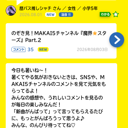
歴バス推しシャチ さん ／ 女性 ／ 小学5年
2026.08.01
わかる
NEW
注目 !!
のぞき見！MAKAI5チャンネル『魔界
スタ
ーズ』Part.2
35
2026年08月03日
コメント
NEW
今日も暑いね〜！
暑くてやる気がおきないときは、SNSや、M
AKAI5チャンネルのコメントを見て元気をも
らってるよ！
みんなの感想や、うれしいコメントを見るの
が毎日の楽しみなんだ！
「新曲がんばって」って言ってもらえるたび
に、もっとがんばろうって思うよ♪
みんな、のんびり待っててね♡