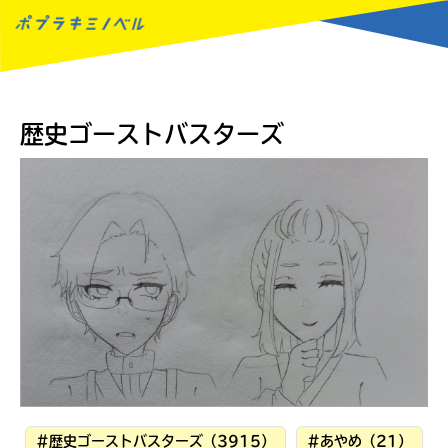
MENU
歴史ゴーストバスターズ
読みたい本が
#歴史ゴーストバスターズ（3915）
#あやめ（21）