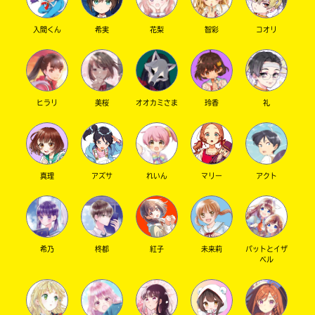
入間くん
希実
花梨
智彩
コオリ
キーワードから探す
ヒラリ
美桜
オオカミさま
玲香
礼
真理
アズサ
れいん
マリー
アクト
オフィシャルアカウント
希乃
柊都
紅子
未来莉
パットとイザ
ベル
SNSでシェアする