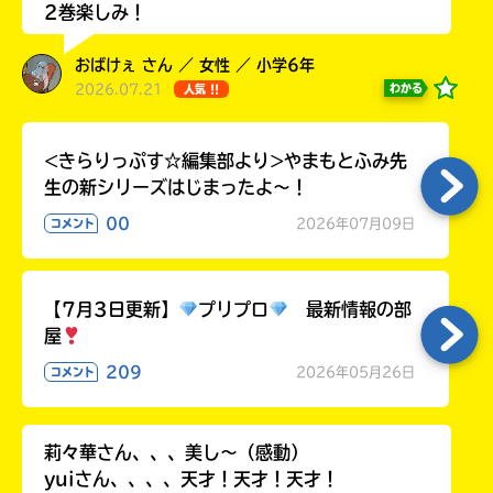
2巻楽しみ！
ラ
ー
が
おばけぇ さん ／ 女性 ／ 小学6年
あ
2026.07.21
わかる
人気 !!
る
の
<きらりっぷす☆編集部より>やまもとふみ先
で、
生の新シリーズはじまったよ～！
も
う
00
2026年07月09日
コメント
一
度
い
確
い
え
【7月3日更新】
プリプロ
最新情報の部
認
屋
し
て
209
2026年05月26日
コメント
み
て
ね
莉々華さん、、、美し〜（感動）
yuiさん、、、、天才！天才！天才！
戻