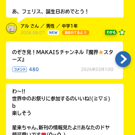
あ、フェリス、誕生日おめでとう！
アル さん ／ 男性 ／ 中学1年
2026.08.07
わかる
NEW
読まれてるよ !!
のぞき見！MAKAI５チャンネル『魔界
スタ
ーズ』
480
2026年03月10日
コメント
わ〜!!
世界中のお祭りに参加するのいいね!(≧∇≦)
b
楽しそう
星来ちゃん､新刊の情報見たよ!!あなたのドヤ
顔可愛いです
(ӦｖӦ｡)