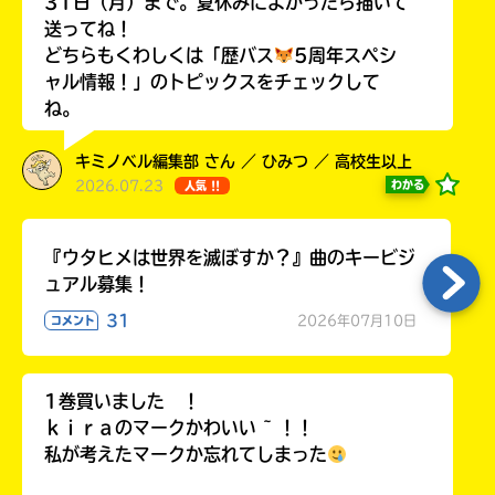
31日（月）まで。夏休みによかったら描いて
送ってね！
どちらもくわしくは「歴バス
5周年スペシ
ャル情報！」のトピックスをチェックして
ね。
Loading
.
.
.
キミノベル編集部 さん ／ ひみつ ／ 高校生以上
2026.07.23
わかる
人気 !!
『ウタヒメは世界を滅ぼすか？』曲のキービジ
ュアル募集！
31
2026年07月10日
コメント
入
力
1巻買いました ！
内
ｋｉｒａのマークかわいい ~ ！！
容
私が考えたマークか忘れてしまった
に
エ