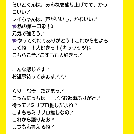
らいとくんは、みんなを盛り上げてて、かっ
こいい.ᐟ
レイちゃんは、声がいいし、かわいい.ᐟ
私の第一印象！⤵︎
元気で強そう.ᐣ
やってくれてありがとう！これからもよろ
しくねー！大好きっ！(キッッッツ)⤵︎
こちらこそ.ᐟこすもも大好きっ.ᐟ
こんな感じです.ᐟ
お返事待ってまぁす.ᐟ.ᐟ.ᐟ
くりーむそーださまっ.ᐟ
こっんにっちはーー.ᐟ.ᐟお返事ありがと.ᐟ
待って.ᐟミリプロ推しだよね.ᐣ
こすももミリプロ推しなの.ᐟ
これから語りあお.ᐣ
しつもん答えるね.ᐟ