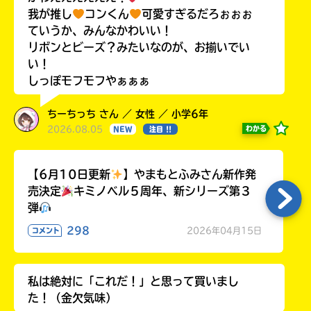
我が推し
コンくん
可愛すぎるだろぉぉぉ
ていうか、みんなかわいい！
リボンとビーズ？みたいなのが、お揃いでい
い！
しっぽモフモフやぁぁぁ
ちーちっち さん ／ 女性 ／ 小学6年
2026.08.05
わかる
NEW
注目 !!
【6月10日更新
】やまもとふみさん新作発
売決定
キミノベル５周年、新シリーズ第３
弾
298
2026年04月15日
コメント
私は絶対に「これだ！」と思って買いまし
た！（金欠気味）