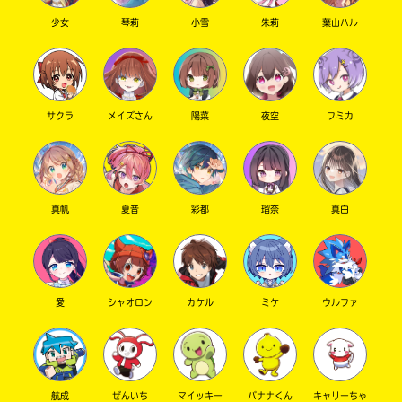
少女
琴莉
小雪
朱莉
葉山ハル
サクラ
メイズさん
陽菜
夜空
フミカ
真帆
夏音
彩都
瑠奈
真白
愛
シャオロン
カケル
ミケ
ウルファ
航成
ぜんいち
マイッキー
バナナくん
キャリーちゃ