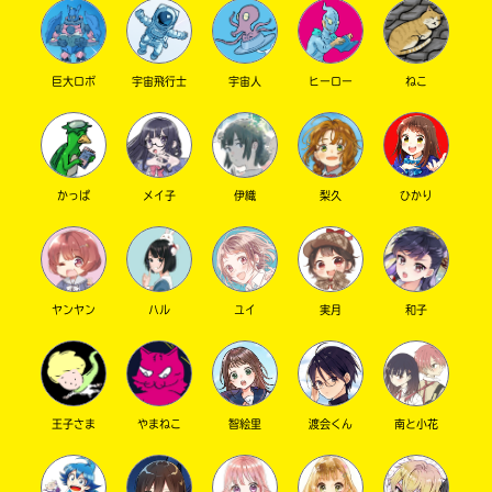
巨大ロボ
宇宙飛行士
宇宙人
ヒーロー
ねこ
かっぱ
メイ子
伊織
梨久
ひかり
このマチのことを
もっと知りたい
キミに
ヤンヤン
ハル
ユイ
実月
和子
王子さま
やまねこ
智絵里
渡会くん
南と小花