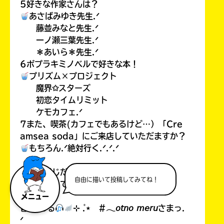
5好きな作家さんは？
あさばみゆき先生.ᐟ
藤並みなと先生.ᐟ
一ノ瀬三葉先生.ᐟ
＊あいら＊先生.ᐟ
6ポプラキミノベルで好きな本！
プリズム×プロジェクト
魔界✩スターズ
初恋タイムリミット
ケモカフェ.ᐟ
7また、喫茶(カフェでもあるけど…）「Cre
amsea soda」にご来店していただますか？
もちろん.ᐟ絶対行く.ᐟ.ᐟ.ᐟ
こんな感じだよっ.ᐟ
自由に描いて投稿してみてね！
お返事待ってるよぉ.ᐟ.ᐟ.ᐟ
メニュー
音乃 める
⊹ ̊.⋆ #𓂃𝘰𝘵𝘯𝘰 𝘮𝘦𝘳𝘶さまっ.
ᐟ