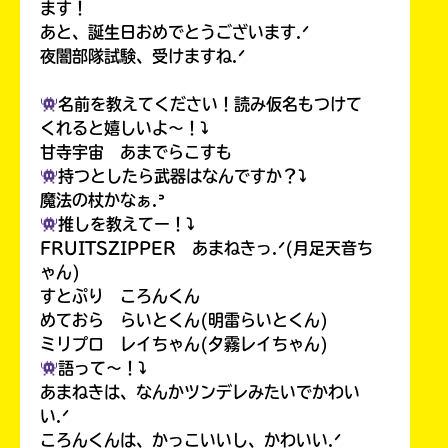
ます！
あと、誕生日おめでとうございます.ᐟ
夜闇部隊試験、受けますね.ᐟ
名前を教えてください！読み仮名もつけて
くれると嬉しいよ〜！⤵︎
甘寺宇宙 あまでらこすも
持つとしたら武器はなんですか？⤵︎
魔法の杖かなぁ.ᐣ
推しを教えてー！⤵︎
FRUITSZIPPER あまねきっ.ᐟ(月足天音ち
ゃん)
すとぷり ころんくん
めておら らいとくん(明雷らいとくん)
ミリプロ レイちゃん(夕霧レイちゃん)
語って〜！⤵︎
あまねきは、なんかツンデレみたいでかわい
い.ᐟ
ころんくんは、かっこいいし、かわいい.ᐟ