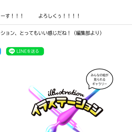
ぇーす！！！ よろしくぅ！！！！
ーション、とってもいい感じだね！（編集部より）
みんなの絵が
見られる
ギャラリー
書店に届いた
みんなからのお手紙が
読める