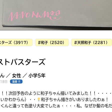
ターズ（3917）
#和子（2520）
#天照和子（2281）
ストバスターズ
ん ／ 女性 ／ 小学5年
月18日
注目 !!
！！！次回予告のように和子ちゃん描いてみました！！・・・
みんなの絵が
いいかわからん）・・
和子ちゃん描きがいありましたわぁ！
見られる
リくんと違って色塗り大変でしたぁ・・・・私、なぜか髪の毛
ギャラリー