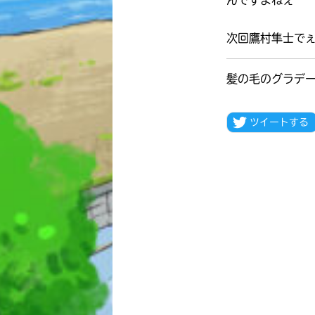
んですよねぇ
次回鷹村隼士で
髪の毛のグラデ