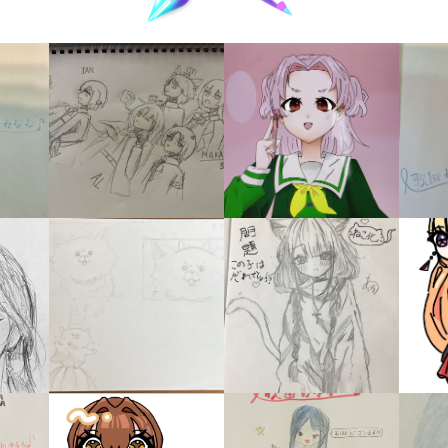
キーワードから探す
入
力
内
容
に
エ