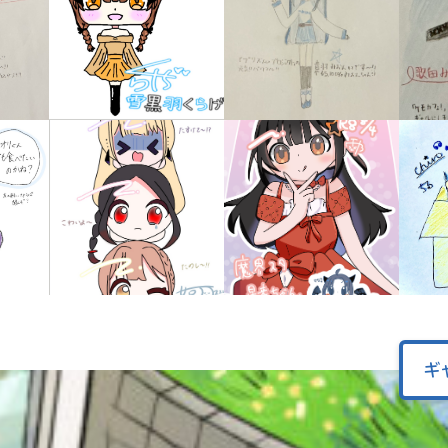
オフィシャルアカウント
ラ
ー
が
あ
Loading
.
.
.
る
の
で、
も
SNSでシェアする
う
一
度
い
確
い
え
認
し
て
み
ギ
て
ね