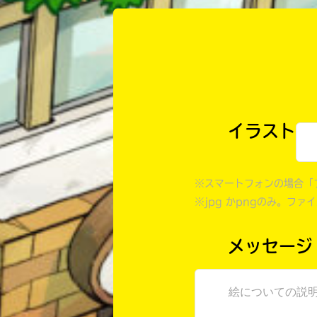
イラスト
※スマートフォンの場合「
※jpg かpngのみ。ファ
メッセージ