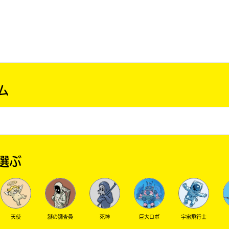
ム
選ぶ
天使
謎の調査員
死神
巨大ロボ
宇宙飛行士