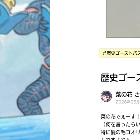
#歴史ゴーストバス
歴史ゴー
菜の花 さ
2026年05
菜の花でぇーす
（何を言ったら
特に髪の毛コオ