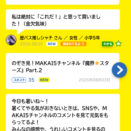
私は絶対に「これだ！」と思って買いまし
た！（金欠気味）
歴バス推しシャチ さん ／ 女性 ／ 小学5年
2026.08.01
わかる
NEW
読まれてるよ !!
のぞき見！MAKAI5チャンネル『魔界
スタ
ーズ』Part.2
35
2026年08月03日
コメント
NEW
今日も暑いね〜！
暑くてやる気がおきないときは、SNSや、M
AKAI5チャンネルのコメントを見て元気をも
らってるよ！
みんなの感想や、うれしいコメントを見るの