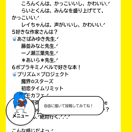
ころんくんは、かっこいいし、かわいい.ᐟ
らいとくんは、みんなを盛り上げてて、
かっこいい.ᐟ
レイちゃんは、声がいいし、かわいい.ᐟ
5好きな作家さんは？
あさばみゆき先生.ᐟ
藤並みなと先生.ᐟ
一ノ瀬三葉先生.ᐟ
＊あいら＊先生.ᐟ
6ポプラキミノベルで好きな本！
プリズム×プロジェクト
魔界✩スターズ
初恋タイムリミット
ケモカフェ.ᐟ
7また、喫茶(カフェでもあるけど…）「Cre
自由に描いて投稿してみてね！
amsea soda」にご来店していただますか？
メニュー
もちろん.ᐟ絶対行く.ᐟ.ᐟ.ᐟ
こんな感じだよっ.ᐟ