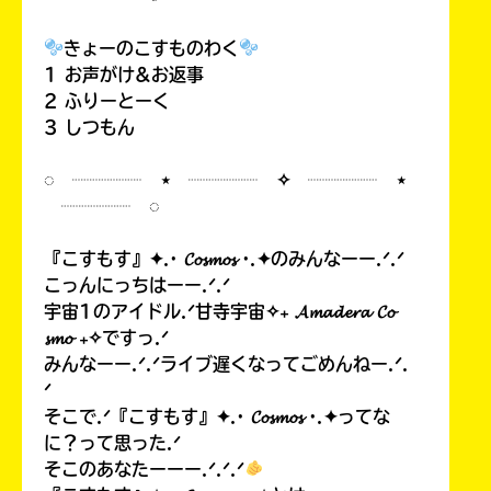
きょーのこすものわく
1 お声がけ&お返事
2 ふりーとーく
3 しつもん
◌ ┈┈┈┈ ⋆ ┈┈┈┈ ✧ ┈┈┈┈ ⋆
┈┈┈┈ ◌
『こすもす』✦.· 𝓒𝓸𝓼𝓶𝓸𝓼 ·.✦のみんなーー.ᐟ.ᐟ
こっんにっちはーー.ᐟ.ᐟ
宇宙1のアイドル.ᐟ甘寺宇宙✧₊ 𝓐𝓶𝓪𝓭𝓮𝓻𝓪 𝓒𝓸
𝓼𝓶𝓸 ₊✧ですっ.ᐟ
みんなーー.ᐟ.ᐟライブ遅くなってごめんねー.ᐟ.
ᐟ
そこで.ᐟ『こすもす』✦.· 𝓒𝓸𝓼𝓶𝓸𝓼 ·.✦ってな
に？って思った.ᐟ
そこのあなたーーー.ᐟ.ᐟ.ᐟ