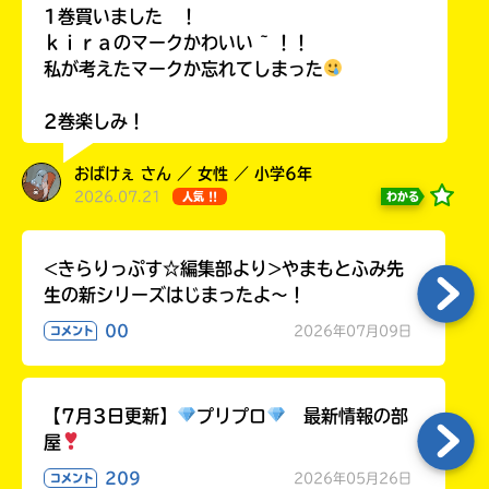
ラ
1巻買いました ！
ー
ｋｉｒａのマークかわいい ~ ！！
が
私が考えたマークか忘れてしまった
あ
る
2巻楽しみ！
の
で、
おばけぇ さん ／ 女性 ／ 小学6年
も
2026.07.21
わかる
人気 !!
う
一
度
<きらりっぷす☆編集部より>やまもとふみ先
い
確
い
生の新シリーズはじまったよ～！
え
認
00
2026年07月09日
し
コメント
て
み
て
【7月3日更新】
プリプロ
最新情報の部
ね
屋
209
戻
2026年05月26日
コメント