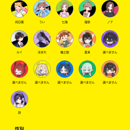
向日葵
うい
七海
瑠奈
ノア
ルイ
ほまれ
権之助
星来
選べません
選べません
選べません
選べません
選べません
選べません
詩
性別