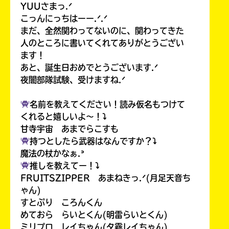
YUUさまっ.ᐟ
こっんにっちはーー.ᐟ.ᐟ
まだ、全然関わってないのに、関わってきた
人のところに書いてくれてありがとうござい
ます！
あと、誕生日おめでとうございます.ᐟ
夜闇部隊試験、受けますね.ᐟ
名前を教えてください！読み仮名もつけて
くれると嬉しいよ〜！⤵︎
甘寺宇宙 あまでらこすも
持つとしたら武器はなんですか？⤵︎
魔法の杖かなぁ.ᐣ
推しを教えてー！⤵︎
FRUITSZIPPER あまねきっ.ᐟ(月足天音ち
ゃん)
すとぷり ころんくん
めておら らいとくん(明雷らいとくん)
ミリプロ レイちゃん(夕霧レイちゃん)