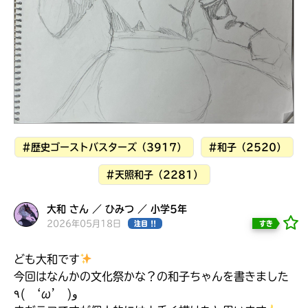
見つかる
#歴史ゴーストバスターズ（3917）
#和子（2520）
#天照和子（2281）
大和 さん ／ ひみつ ／ 小学5年
2026年05月18日
すき
注目 !!
ども大和です
本を飛び出して
みんなとおしゃべり
今回はなんかの文化祭かな？の和子ちゃんを書きました
できる掲示板
٩( ‘ω’ )و