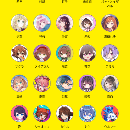
希乃
柊都
紅子
未来莉
パットとイザ
ベル
少女
琴莉
小雪
朱莉
葉山ハル
サクラ
メイズさん
陽菜
夜空
フミカ
真帆
夏音
彩都
瑠奈
真白
愛
シャオロン
カケル
ミケ
ウルファ