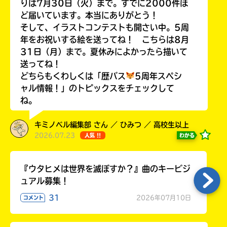
りは7月30日（火）まで。すでに2000件ほ
ど届いています。本当にありがとう！
そして、イラストコンテストも開さい中。5周
年をお祝いする絵を送ってね！ こちらは8月
31日（月）まで。夏休みによかったら描いて
Loading
.
.
.
送ってね！
どちらもくわしくは「歴バス
5周年スペシ
ャル情報！」のトピックスをチェックして
ね。
キミノベル編集部 さん ／ ひみつ ／ 高校生以上
2026.07.23
わかる
人気 !!
入
『ウタヒメは世界を滅ぼすか？』曲のキービジ
力
ュアル募集！
内
31
2026年07月10日
コメント
容
に
エ