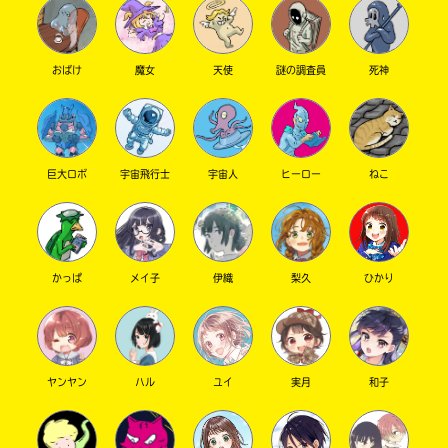
おばけ
魔女
天使
謎の調査員
死神
巨大ロボ
宇宙飛行士
宇宙人
ヒーロー
ねこ
このマチのことを
もっと知りたい
キミに
かっぱ
メイ子
伊織
梨久
ひかり
ヤンヤン
ハル
ユイ
実月
和子