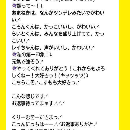
語って〜！⤵︎
あまねきは、なんかツンデレみたいでかわい
い.ᐟ
ころんくんは、かっこいいし、かわいい.ᐟ
らいとくんは、みんなを盛り上げてて、かっ
こいい.ᐟ
レイちゃんは、声がいいし、かわいい.ᐟ
私の第一印象！⤵︎
元気で強そう.ᐣ
やってくれてありがとう！これからもよろ
しくねー！大好きっ！(キッッッツ)⤵︎
こちらこそ.ᐟこすもも大好きっ.ᐟ
こんな感じです.ᐟ
お返事待ってまぁす.ᐟ.ᐟ.ᐟ
くりーむそーださまっ.ᐟ
こっんにっちはーー.ᐟ.ᐟお返事ありがと.ᐟ