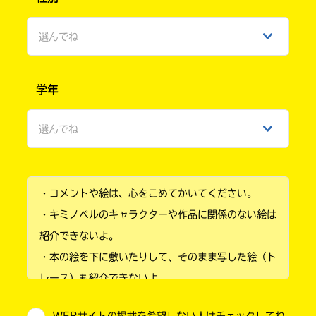
選んでね
男性
学年
女性
選んでね
ひみつ
小学1年
・コメントや絵は、心をこめてかいてください。
小学2年
・キミノベルのキャラクターや作品に関係のない絵は
小学3年
紹介できないよ。
・本の絵を下に敷いたりして、そのまま写した絵（ト
小学4年
レース）も紹介できないよ。
小学5年
・他人の絵を勝手に投稿しないでね。