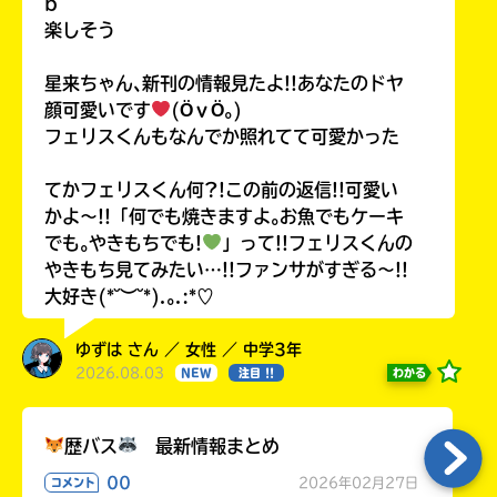
b
楽しそう
星来ちゃん､新刊の情報見たよ!!あなたのドヤ
顔可愛いです
(ӦｖӦ｡)
フェリスくんもなんでか照れてて可愛かった
てかフェリスくん何?!この前の返信!!可愛い
かよ〜!!「何でも焼きますよ｡お魚でもケーキ
でも｡やきもちでも!
」って!!フェリスくんの
やきもち見てみたい…!!ファンサがすぎる〜!!
大好き(*˘︶˘*).｡.:*♡
ゆずは さん ／ 女性 ／ 中学3年
2026.08.03
わかる
NEW
注目 !!
歴バス
最新情報まとめ
00
2026年02月27日
コメント