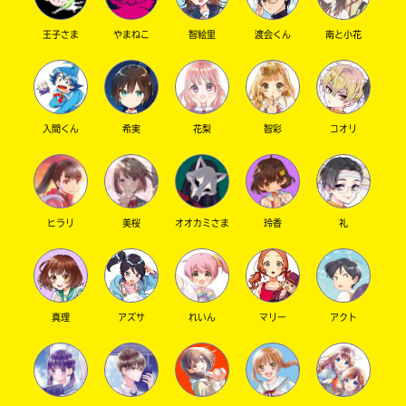
王子さま
やまねこ
智絵里
渡会くん
南と小花
キーワードから探す
入間くん
希実
花梨
智彩
コオリ
ヒラリ
美桜
オオカミさま
玲香
礼
オフィシャルアカウント
真理
アズサ
れいん
マリー
アクト
SNSでシェアする