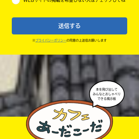
WEBサイトの掲載を希望しない人はチェックしてね
・送ってからすぐには紹介されないので、待ってて
小学6年
ね。
中学1年
・まだ読んでいない人たちに、本の内容のネタバレに
送信する
ならないよう気をつけてね。
中学2年
・キャンペーン開催中は、投稿した後の画面にバナー
※
プライバシーポリシー
の同意の上送信お願いします
中学3年
が出るので、そこから応募してね。
・ポプラ社の宣伝物で紹介させてもらうことがある
高校生以上
よ。
・かき終えたら、人を傷つけていたり、個人情報をか
きこんでいたり、字がまちがっていたりしないか、読
本を飛び出して
みんなとおしゃべり
みなおしてみてね。
できる掲示板