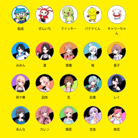
航成
ぜんいち
マイッキー
バナナくん
キャリーちゃ
ん
みおん
凛
真織
柚
亜子
莉々華
凪咲
花
彩葉
レイ
あんな
カレン
陽菜
空良
桃花