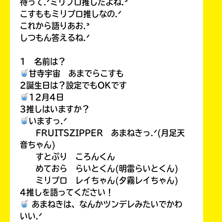
待って.ᐟミリプロ推しだよね.ᐣ
こすももミリプロ推しなの.ᐟ
これから語りあお.ᐣ
しつもん答えるね.ᐟ
1 名前は？
甘寺宇宙 あまでらこすも
2誕生日は？設定でもOKです
12月4日
3推しはいますか？
いますっ.ᐟ
FRUITSZIPPER あまねきっ.ᐟ(月足天
音ちゃん)
すとぷり ころんくん
めておら らいとくん(明雷らいとくん)
ミリプロ レイちゃん(夕霧レイちゃん)
4推しを語ってください！
あまねきは、なんかツンデレみたいでかわ
いい.ᐟ