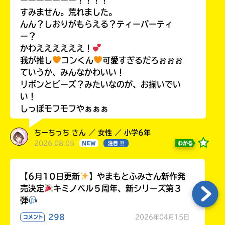
すみません。荒れました。
んん？しおりがもらえる？ティーパーティ
ー？
かわええええええ！
我が推し
コンくん
可愛すぎるだろぉぉぉ
ていうか、みんなかわいい！
リボンとビーズ？みたいなのが、お揃いでい
い！
しっぽモフモフやぁぁぁ
ちーちっち さん ／ 女性 ／ 小学6年
2026.08.05
わかる
NEW
注目 !!
【6月10日更新
】やまもとふみさん新作発
売決定
キミノベル５周年、新シリーズ第３
弾
298
2026年04月15日
コメント