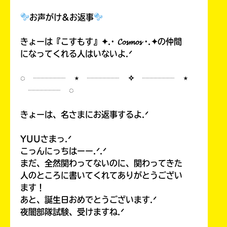
お声がけ&お返事
きょーは『こすもす』✦.· 𝓒𝓸𝓼𝓶𝓸𝓼 ·.✦の仲間
になってくれる人はいないよ.ᐟ
◌ ┈┈┈┈ ⋆ ┈┈┈┈ ✧ ┈┈┈┈ ⋆
┈┈┈┈ ◌
きょーは、名さまにお返事するよ.ᐟ
YUUさまっ.ᐟ
こっんにっちはーー.ᐟ.ᐟ
まだ、全然関わってないのに、関わってきた
人のところに書いてくれてありがとうござい
ます！
あと、誕生日おめでとうございます.ᐟ
夜闇部隊試験、受けますね.ᐟ