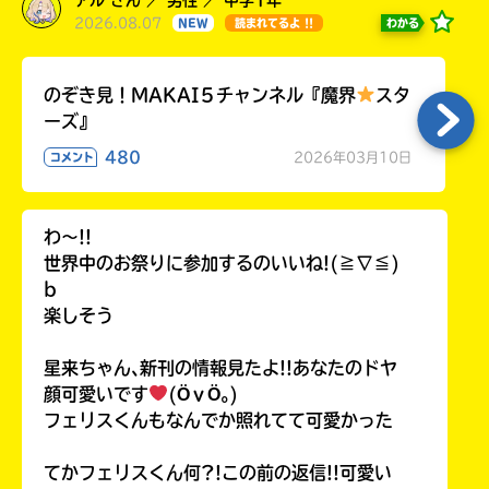
2026.08.07
わかる
NEW
読まれてるよ !!
のぞき見！MAKAI５チャンネル『魔界
スタ
ーズ』
480
2026年03月10日
コメント
わ〜!!
世界中のお祭りに参加するのいいね!(≧∇≦)
b
楽しそう
星来ちゃん､新刊の情報見たよ!!あなたのドヤ
顔可愛いです
(ӦｖӦ｡)
フェリスくんもなんでか照れてて可愛かった
てかフェリスくん何?!この前の返信!!可愛い