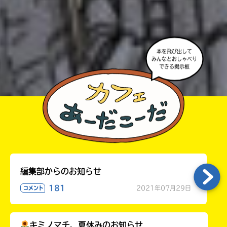
高校生以上
よ。
・かき終えたら、人を傷つけていたり、個人情報をか
きこんでいたり、字がまちがっていたりしないか、読
本を飛び出して
みんなとおしゃべり
みなおしてみてね。
できる掲示板
編集部からのお知らせ
181
2021年07月29日
コメント
キミノマチ、夏休みのお知らせ