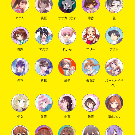
ヒラリ
美桜
オオカミさま
玲香
礼
真理
アズサ
れいん
マリー
アクト
希乃
柊都
紅子
未来莉
パットとイザ
ベル
少女
琴莉
小雪
朱莉
葉山ハル