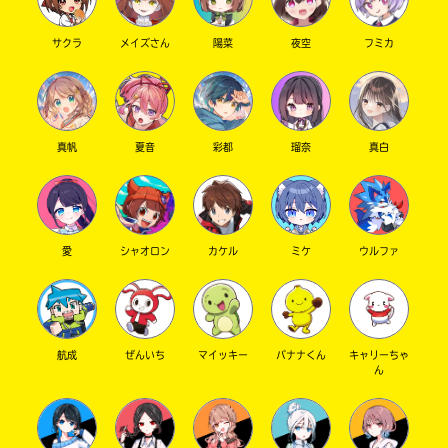
サクラ
メイズさん
陽菜
夜空
フミカ
真帆
夏音
彩都
瑠奈
真白
愛
シャオロン
カケル
ミケ
ウルファ
航成
ぜんいち
マイッキー
バナナくん
キャリーちゃ
ん