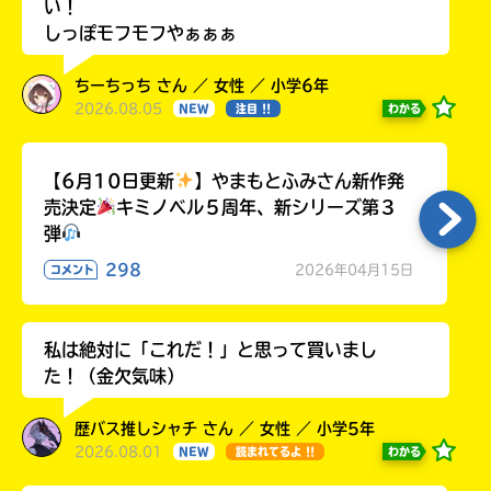
い！
しっぽモフモフやぁぁぁ
ちーちっち さん ／ 女性 ／ 小学6年
2026.08.05
わかる
NEW
注目 !!
【6月10日更新
】やまもとふみさん新作発
売決定
キミノベル５周年、新シリーズ第３
弾
298
2026年04月15日
コメント
私は絶対に「これだ！」と思って買いまし
た！（金欠気味）
歴バス推しシャチ さん ／ 女性 ／ 小学5年
2026.08.01
わかる
NEW
読まれてるよ !!