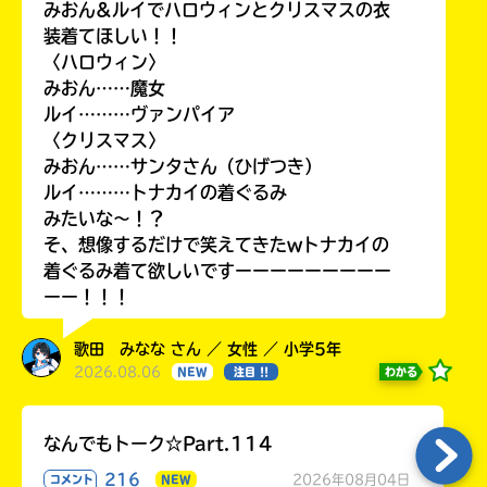
みおん&ルイでハロウィンとクリスマスの衣
装着てほしい！！
〈ハロウィン〉
みおん……魔女
ルイ………ヴァンパイア
〈クリスマス〉
みおん……サンタさん（ひげつき）
ルイ………トナカイの着ぐるみ
みたいな〜！？
そ、想像するだけで笑えてきたwトナカイの
着ぐるみ着て欲しいですーーーーーーーーー
ーー！！！
歌田 みなな さん ／ 女性 ／ 小学5年
2026.08.06
わかる
NEW
注目 !!
なんでもトーク☆Part.114
216
2026年08月04日
コメント
NEW