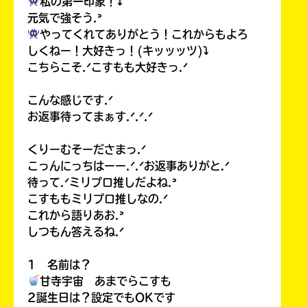
私の第一印象！⤵︎
元気で強そう.ᐣ
やってくれてありがとう！これからもよろ
しくねー！大好きっ！(キッッッツ)⤵︎
こちらこそ.ᐟこすもも大好きっ.ᐟ
こんな感じです.ᐟ
お返事待ってまぁす.ᐟ.ᐟ.ᐟ
くりーむそーださまっ.ᐟ
こっんにっちはーー.ᐟ.ᐟお返事ありがと.ᐟ
待って.ᐟミリプロ推しだよね.ᐣ
こすももミリプロ推しなの.ᐟ
これから語りあお.ᐣ
しつもん答えるね.ᐟ
1 名前は？
甘寺宇宙 あまでらこすも
2誕生日は？設定でもOKです