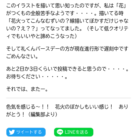
このイラストを描いて思い知ったのですが、私は「花」
がつくもの全般苦手なようです・・・・。描いてる時
「花火ってこんなむずいの？線描いてぼかすだけじゃな
いの？え？？」ってなってました。（そして低クオリテ
ィでもいいやと諦めこうなった）
そして礼くんバースデーの方が現在進行形で遅刻中です
ごめんなさい。
あと2日か3日くらいで投稿できると思うので・・・・。
お待ちください・・・・・。
それでは、またー。
大人気
色気を感じる～！！ 花火のぼかしもいい感じ！ あり
シリーズに
出会える
がとう！（編集部より）