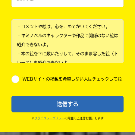
ひみつ
小学1年
・コメントや絵は、心をこめてかいてください。
小学2年
・キミノベルのキャラクターや作品に関係のない絵は
小学3年
紹介できないよ。
・本の絵を下に敷いたりして、そのまま写した絵（ト
小学4年
レース）も紹介できないよ。
小学5年
・他人の絵を勝手に投稿しないでね。
WEBサイトの掲載を希望しない人はチェックしてね
・送ってからすぐには紹介されないので、待ってて
小学6年
ね。
中学1年
・まだ読んでいない人たちに、本の内容のネタバレに
送信する
ならないよう気をつけてね。
中学2年
・キャンペーン開催中は、投稿した後の画面にバナー
※
プライバシーポリシー
の同意の上送信お願いします
中学3年
が出るので、そこから応募してね。
・ポプラ社の宣伝物で紹介させてもらうことがある