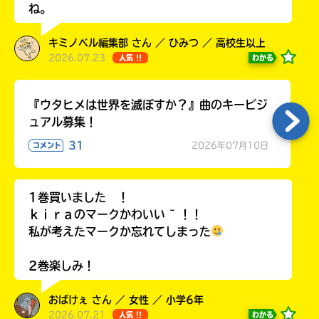
ね。
ラ
ー
が
キミノベル編集部 さん ／ ひみつ ／ 高校生以上
あ
2026.07.23
わかる
人気 !!
る
の
『ウタヒメは世界を滅ぼすか？』曲のキービジ
で、
ュアル募集！
も
う
31
2026年07月10日
コメント
一
度
い
確
い
1巻買いました ！
え
認
ｋｉｒａのマークかわいい ~ ！！
し
私が考えたマークか忘れてしまった
て
み
て
2巻楽しみ！
ね
おばけぇ さん ／ 女性 ／ 小学6年
戻
2026.07.21
わかる
人気 !!