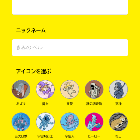
ニックネーム
アイコンを選ぶ
このマチのことを
もっと知りたい
キミに
おばけ
魔女
天使
謎の調査員
死神
巨大ロボ
宇宙飛行士
宇宙人
ヒーロー
ねこ