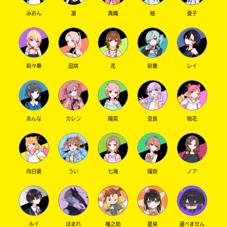
みおん
凛
真織
柚
亜子
莉々華
凪咲
花
彩葉
レイ
あんな
カレン
陽菜
空良
桃花
向日葵
うい
七海
瑠奈
ノア
ルイ
ほまれ
権之助
星来
選べません