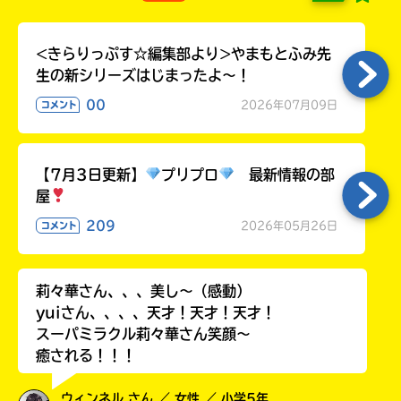
る
<きらりっぷす☆編集部より>やまもとふみ先
生の新シリーズはじまったよ～！
00
2026年07月09日
コメント
【7月3日更新】
プリプロ
最新情報の部
屋
209
2026年05月26日
コメント
莉々華さん、、、美し〜（感動）
yuiさん、、、、天才！天才！天才！
スーパミラクル莉々華さん笑顔〜
癒される！！！
ウィンネル さん ／ 女性 ／ 小学5年