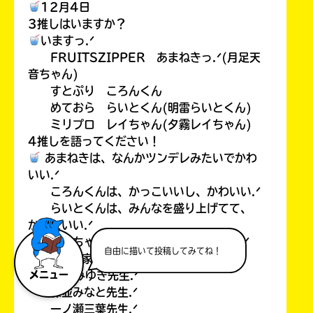
12月4日
3推しはいますか？
いますっ.ᐟ
FRUITSZIPPER あまねきっ.ᐟ(月足天
音ちゃん)
すとぷり ころんくん
めておら らいとくん(明雷らいとくん)
ミリプロ レイちゃん(夕霧レイちゃん)
4推しを語ってください！
あまねきは、なんかツンデレみたいでかわ
いい.ᐟ
ころんくんは、かっこいいし、かわいい.ᐟ
らいとくんは、みんなを盛り上げてて、
かっこいい.ᐟ
レイちゃんは、声がいいし、かわいい.ᐟ
自由に描いて投稿してみてね！
5好きな作家さんは？
あさばみゆき先生.ᐟ
メニュー
藤並みなと先生.ᐟ
一ノ瀬三葉先生.ᐟ