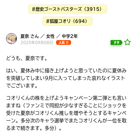
見つかる
#歴史ゴーストバスターズ（3915）
#狐屋コオリ（694）
夏奈 さん ／ 女性 ／ 中学2年
2025年09月08日
すき
人気 !!
どうも、夏奈です。
はい、夏休み中に描き上げようと思っていたのに夏休み
を突破してしまい9月に入ってしまった哀れなイラスト
でございます。
コオリくんの株を上げようキャンペーン第二弾とも言い
ますね（ファンミで同担が少なすぎることにショックを
受けた夏奈がコオリくん推しを増やそうとするキャンペ
本を飛び出して
ーン。多分次のキャラ選挙でまたコオリくんが一位を取
みんなとおしゃべり
できる掲示板
るまで続きます。多分）。