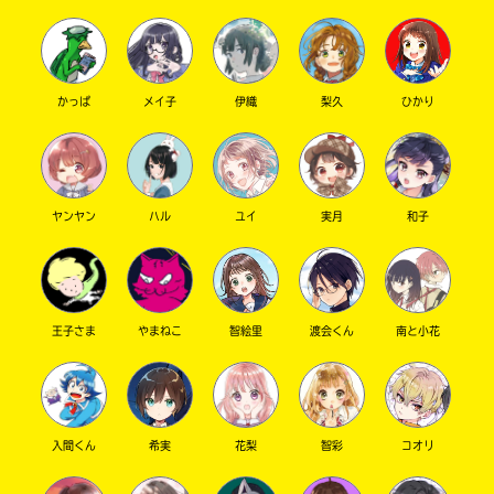
かっぱ
メイ子
伊織
梨久
ひかり
キーワードから探す
ヤンヤン
ハル
ユイ
実月
和子
オフィシャルアカウント
王子さま
やまねこ
智絵里
渡会くん
南と小花
入間くん
希実
花梨
智彩
コオリ
SNSでシェアする