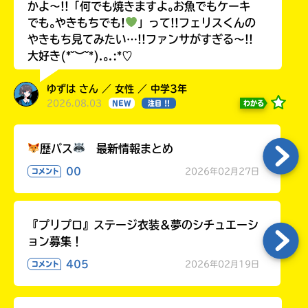
かよ〜!!「何でも焼きますよ｡お魚でもケーキ
でも｡やきもちでも!
」って!!フェリスくんの
やきもち見てみたい…!!ファンサがすぎる〜!!
大好き(*˘︶˘*).｡.:*♡
ゆずは さん ／ 女性 ／ 中学3年
2026.08.03
わかる
NEW
注目 !!
歴バス
最新情報まとめ
00
2026年02月27日
コメント
『プリプロ』ステージ衣装＆夢のシチュエーシ
ョン募集！
405
2026年02月19日
コメント