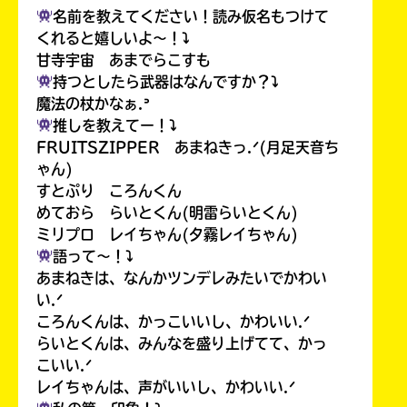
名前を教えてください！読み仮名もつけて
くれると嬉しいよ〜！⤵︎
甘寺宇宙 あまでらこすも
持つとしたら武器はなんですか？⤵︎
魔法の杖かなぁ.ᐣ
推しを教えてー！⤵︎
FRUITSZIPPER あまねきっ.ᐟ(月足天音ち
ゃん)
すとぷり ころんくん
めておら らいとくん(明雷らいとくん)
ミリプロ レイちゃん(夕霧レイちゃん)
語って〜！⤵︎
あまねきは、なんかツンデレみたいでかわい
い.ᐟ
ころんくんは、かっこいいし、かわいい.ᐟ
らいとくんは、みんなを盛り上げてて、かっ
こいい.ᐟ
レイちゃんは、声がいいし、かわいい.ᐟ