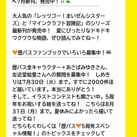
⛏7月新刊、発売中！
￣￣￣￣￣￣￣￣￣￣￣￣￣￣￣￣￣￣
大人気の「レッツゴー！まいぜんシスター
ズ」と「マインクラフト冒険記」のシリーズ
最新刊が発売中！ 夏にぴったりなドキドキ
Loading
.
.
.
ワクワクな物語、ぜひ読んでみてね～！
歴バスファンブックでいろいろ募集中！
￣￣￣￣￣￣￣￣￣￣￣￣￣￣￣￣￣￣
歴バス全キャラクター＋あさばみゆきさん、
左近堂絵里さんへの質問を募集中！ しめき
りは7月30日（火）まで。すでに2000件ほ
ど届いています。本当にありがとう！
そして、イラストコンテストも開さい中。5周
入
年をお祝いする絵を送ってね！ こちらは8月
力
31日（月）まで。夏休みによかったら描いて
内
送ってね！
容
どちらもくわしくは「歴バス
5周年スペシ
に
ャル情報！」のトピックスをチェックして
エ