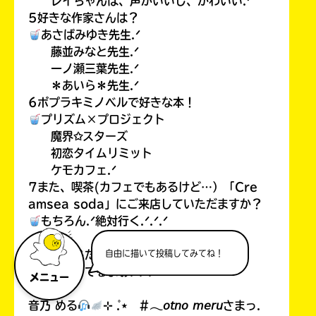
レイちゃんは、声がいいし、かわいい.ᐟ
5好きな作家さんは？
あさばみゆき先生.ᐟ
藤並みなと先生.ᐟ
一ノ瀬三葉先生.ᐟ
＊あいら＊先生.ᐟ
6ポプラキミノベルで好きな本！
プリズム×プロジェクト
魔界✩スターズ
初恋タイムリミット
ケモカフェ.ᐟ
7また、喫茶(カフェでもあるけど…）「Cre
amsea soda」にご来店していただますか？
もちろん.ᐟ絶対行く.ᐟ.ᐟ.ᐟ
自由に描いて投稿してみてね！
こんな感じだよっ.ᐟ
お返事待ってるよぉ.ᐟ.ᐟ.ᐟ
メニュー
音乃 める
⊹ ̊.⋆ #𓂃𝘰𝘵𝘯𝘰 𝘮𝘦𝘳𝘶さまっ.