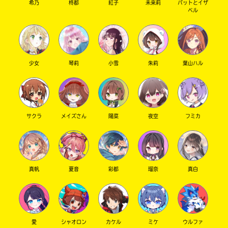
希乃
柊都
紅子
未来莉
パットとイザ
ベル
少女
琴莉
小雪
朱莉
葉山ハル
サクラ
メイズさん
陽菜
夜空
フミカ
真帆
夏音
彩都
瑠奈
真白
愛
シャオロン
カケル
ミケ
ウルファ