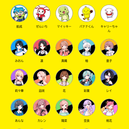
航成
ぜんいち
マイッキー
バナナくん
キャリーちゃ
ん
みおん
凛
真織
柚
亜子
莉々華
凪咲
花
彩葉
レイ
あんな
カレン
陽菜
空良
桃花