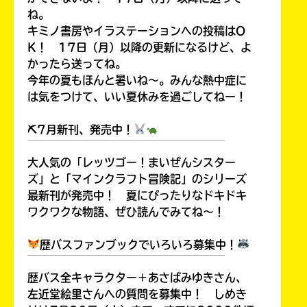
ね。
キミノ書房やイラステーションへの投稿はO
K！ 17日（月）以降の更新になるけど、よ
かったら送ってね。
今年の夏もほんと暑いね～。みんな熱中症に
は気をつけて、いい夏休みを過ごしてねー！
⛏7月新刊、発売中！
￣￣￣￣￣￣￣￣￣￣￣￣￣￣￣￣￣￣
大人気の「レッツゴー！まいぜんシスター
ズ」と「マインクラフト冒険記」のシリーズ
最新刊が発売中！ 夏にぴったりなドキドキ
ワクワクな物語、ぜひ読んでみてね～！
歴バスファンブックでいろいろ募集中！
￣￣￣￣￣￣￣￣￣￣￣￣￣￣￣￣￣￣
歴バス全キャラクター＋あさばみゆきさん、
左近堂絵里さんへの質問を募集中！ しめき