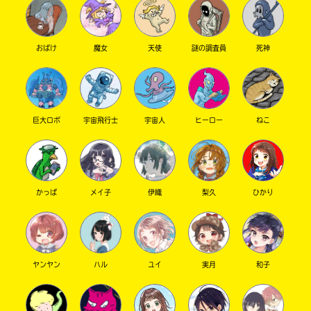
おばけ
魔女
天使
謎の調査員
死神
巨大ロボ
宇宙飛行士
宇宙人
ヒーロー
ねこ
このマチのことを
もっと知りたい
キミに
かっぱ
メイ子
伊織
梨久
ひかり
ヤンヤン
ハル
ユイ
実月
和子