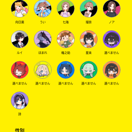
向日葵
うい
七海
瑠奈
ノア
ルイ
ほまれ
権之助
星来
選べません
選べません
選べません
選べません
選べません
選べません
詩
性別