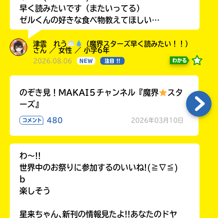
早く読みたいです（またいってる）
ゼルくんの好きな食べ物教えてほしい…
津雲 れう
（魔界スターズ早く読みたい！！）
さん ／ 女性 ／ 小学6年
2026.08.06
わかる
NEW
注目 !!
のぞき見！MAKAI５チャンネル『魔界
スタ
ーズ』
480
2026年03月10日
コメント
わ〜!!
世界中のお祭りに参加するのいいね!(≧∇≦)
b
楽しそう
星来ちゃん､新刊の情報見たよ!!あなたのドヤ