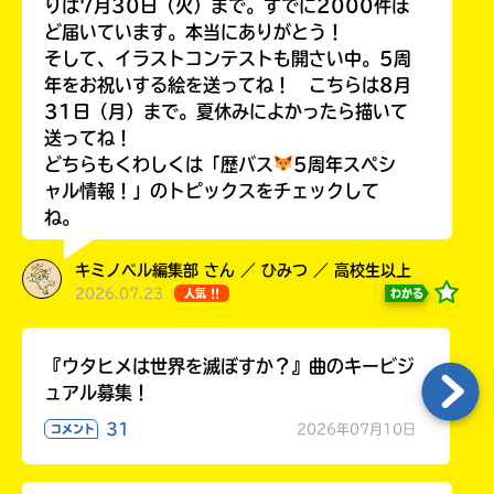
りは7月30日（火）まで。すでに2000件ほ
ど届いています。本当にありがとう！
そして、イラストコンテストも開さい中。5周
年をお祝いする絵を送ってね！ こちらは8月
31日（月）まで。夏休みによかったら描いて
Loading
.
.
.
送ってね！
どちらもくわしくは「歴バス
5周年スペシ
ャル情報！」のトピックスをチェックして
ね。
キミノベル編集部 さん ／ ひみつ ／ 高校生以上
2026.07.23
わかる
人気 !!
入
『ウタヒメは世界を滅ぼすか？』曲のキービジ
力
ュアル募集！
内
31
2026年07月10日
コメント
容
に
エ