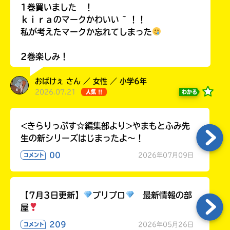
1巻買いました ！
ラ
ー
ｋｉｒａのマークかわいい ~ ！！
が
私が考えたマークか忘れてしまった
あ
る
2巻楽しみ！
の
で、
おばけぇ さん ／ 女性 ／ 小学6年
も
2026.07.21
わかる
人気 !!
う
一
度
<きらりっぷす☆編集部より>やまもとふみ先
い
確
い
生の新シリーズはじまったよ～！
え
認
00
2026年07月09日
コメント
し
て
み
て
【7月3日更新】
プリプロ
最新情報の部
ね
屋
209
2026年05月26日
戻
コメント