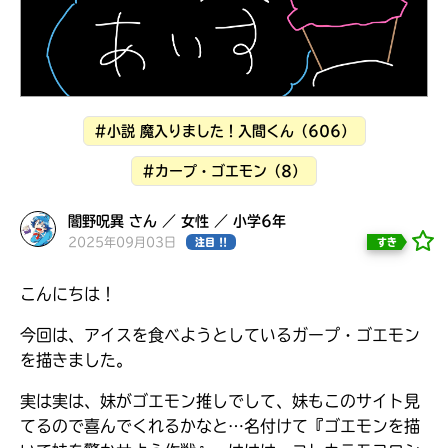
見つかる
#小説 魔入りました！入間くん（606）
#カープ・ゴエモン（8）
闇野呪異 さん ／ 女性 ／ 小学6年
2025年09月03日
すき
注目 !!
こんにちは！
今回は、アイスを食べようとしているガープ・ゴエモン
を描きました。
本を飛び出して
実は実は、妹がゴエモン推しでして、妹もこのサイト見
みんなとおしゃべり
できる掲示板
てるので喜んでくれるかなと…名付けて『ゴエモンを描