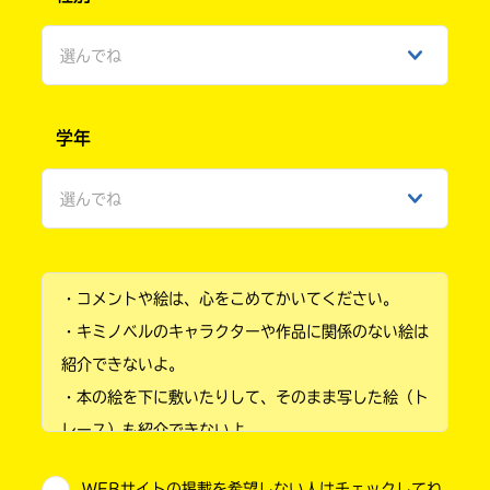
選んでね
男性
学年
女性
選んでね
ひみつ
小学1年
・コメントや絵は、心をこめてかいてください。
小学2年
・キミノベルのキャラクターや作品に関係のない絵は
小学3年
紹介できないよ。
・本の絵を下に敷いたりして、そのまま写した絵（ト
小学4年
レース）も紹介できないよ。
小学5年
・他人の絵を勝手に投稿しないでね。
WEBサイトの掲載を希望しない人はチェックしてね