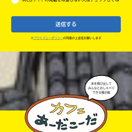
・送ってからすぐには紹介されないので、待ってて
小学6年
ね。
中学1年
・まだ読んでいない人たちに、本の内容のネタバレに
送信する
ならないよう気をつけてね。
中学2年
・キャンペーン開催中は、投稿した後の画面にバナー
※
プライバシーポリシー
の同意の上送信お願いします
中学3年
が出るので、そこから応募してね。
・ポプラ社の宣伝物で紹介させてもらうことがある
高校生以上
よ。
・かき終えたら、人を傷つけていたり、個人情報をか
きこんでいたり、字がまちがっていたりしないか、読
本を飛び出して
みんなとおしゃべり
みなおしてみてね。
できる掲示板