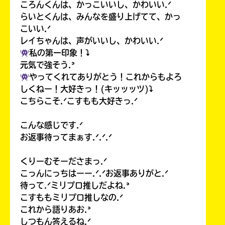
ころんくんは、かっこいいし、かわいい.ᐟ
らいとくんは、みんなを盛り上げてて、かっ
こいい.ᐟ
レイちゃんは、声がいいし、かわいい.ᐟ
私の第一印象！⤵︎
元気で強そう.ᐣ
やってくれてありがとう！これからもよろ
しくねー！大好きっ！(キッッッツ)⤵︎
こちらこそ.ᐟこすもも大好きっ.ᐟ
こんな感じです.ᐟ
お返事待ってまぁす.ᐟ.ᐟ.ᐟ
くりーむそーださまっ.ᐟ
こっんにっちはーー.ᐟ.ᐟお返事ありがと.ᐟ
待って.ᐟミリプロ推しだよね.ᐣ
こすももミリプロ推しなの.ᐟ
これから語りあお.ᐣ
しつもん答えるね.ᐟ