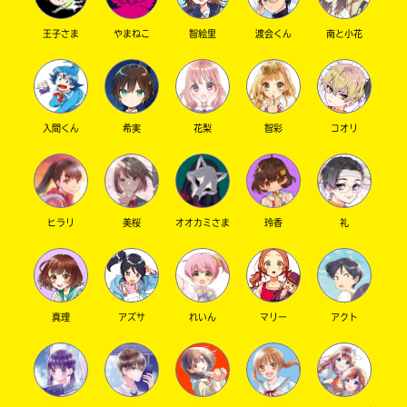
王子さま
やまねこ
智絵里
渡会くん
南と小花
キーワードから探す
入間くん
希実
花梨
智彩
コオリ
ヒラリ
美桜
オオカミさま
玲香
礼
オフィシャルアカウント
真理
アズサ
れいん
マリー
アクト
SNSでシェアする