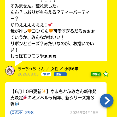
すみません。荒れました。
んん？しおりがもらえる？ティーパーティ
ー？
かわええええええ！
我が推し
コンくん
可愛すぎるだろぉぉぉ
ていうか、みんなかわいい！
リボンとビーズ？みたいなのが、お揃いでい
い！
しっぽモフモフやぁぁぁ
ちーちっち さん ／ 女性 ／ 小学6年
2026.08.05
わかる
NEW
注目 !!
【6月10日更新
】やまもとふみさん新作発
売決定
キミノベル５周年、新シリーズ第３
弾
298
2026年04月15日
コメント