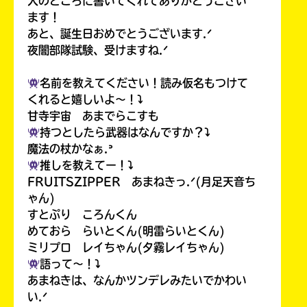
人のところに書いてくれてありがとうござい
ます！
あと、誕生日おめでとうございます.ᐟ
夜闇部隊試験、受けますね.ᐟ
名前を教えてください！読み仮名もつけて
くれると嬉しいよ〜！⤵︎
甘寺宇宙 あまでらこすも
持つとしたら武器はなんですか？⤵︎
魔法の杖かなぁ.ᐣ
推しを教えてー！⤵︎
FRUITSZIPPER あまねきっ.ᐟ(月足天音ち
ゃん)
すとぷり ころんくん
めておら らいとくん(明雷らいとくん)
ミリプロ レイちゃん(夕霧レイちゃん)
語って〜！⤵︎
あまねきは、なんかツンデレみたいでかわい
い.ᐟ