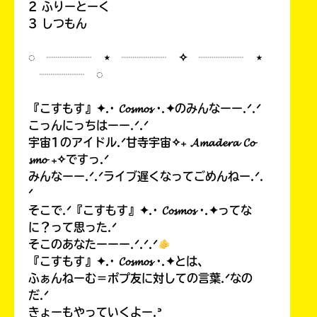
2 ふりーとーく
3 しつもん
◌ ┈┈┈┈ ⋆ ┈┈┈┈ ✧ ┈┈┈┈ ⋆
┈┈┈┈ ◌
『こすもす』✦.· 𝓒𝓸𝓼𝓶𝓸𝓼 ·.✦のみんなーー.ᐟ.ᐟ
こっんにっちはーー.ᐟ.ᐟ
宇宙1のアイドル.ᐟ甘寺宇宙✧₊ 𝓐𝓶𝓪𝓭𝓮𝓻𝓪 𝓒𝓸
𝓼𝓶𝓸 ₊✧ですっ.ᐟ
みんなーー.ᐟ.ᐟライブ遅くなってごめんねー.ᐟ.
ᐟ
そこで.ᐟ『こすもす』✦.· 𝓒𝓸𝓼𝓶𝓸𝓼 ·.✦ってな
に？って思った.ᐟ
そこのあなたーーー.ᐟ.ᐟ.ᐟ
『こすもす』✦.· 𝓒𝓸𝓼𝓶𝓸𝓼 ·.✦とは、
ふぁんねーむ＝ポプ友に対しての言葉.ᐟなの
だ.ᐟ
きょーもやっていくよー.ᐣ