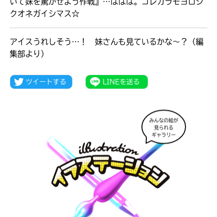
いて妹を驚かせよう作戦』…ははは。コレカラモヨロシ
クオネガイシマス☆
アイスうれしそう…！ 妹さんも見ているかな～？（編
集部より）
みんなの絵が
見られる
ギャラリー
大人気
シリーズに
出会える