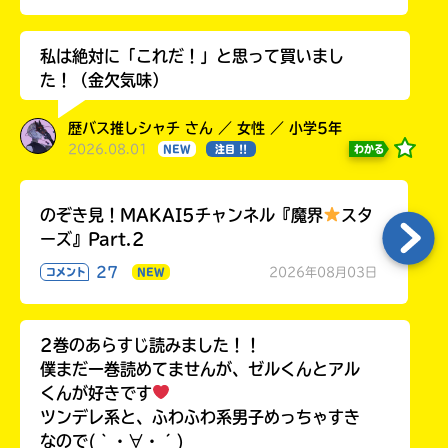
私は絶対に「これだ！」と思って買いまし
た！（金欠気味）
歴バス推しシャチ さん ／ 女性 ／ 小学5年
2026.08.01
わかる
NEW
注目 !!
のぞき見！MAKAI5チャンネル『魔界
スタ
ーズ』Part.2
27
2026年08月03日
コメント
NEW
2巻のあらすじ読みました！！
僕まだ一巻読めてませんが、ゼルくんとアル
くんが好きです
ツンデレ系と、ふわふわ系男子めっちゃすき
なので(｀・∀・´)