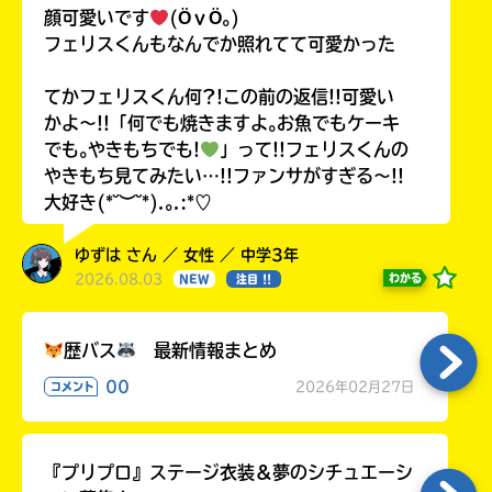
顔可愛いです
(ӦｖӦ｡)
フェリスくんもなんでか照れてて可愛かった
てかフェリスくん何?!この前の返信!!可愛い
かよ〜!!「何でも焼きますよ｡お魚でもケーキ
でも｡やきもちでも!
」って!!フェリスくんの
やきもち見てみたい…!!ファンサがすぎる〜!!
大好き(*˘︶˘*).｡.:*♡
ゆずは さん ／ 女性 ／ 中学3年
2026.08.03
わかる
NEW
注目 !!
歴バス
最新情報まとめ
00
2026年02月27日
コメント
『プリプロ』ステージ衣装＆夢のシチュエーシ