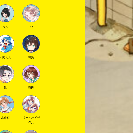
ハル
ユイ
入間くん
希実
礼
真理
未来莉
パットとイザ
ベル