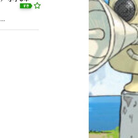
すき
あ…
自分だけの
本だなが作れる！