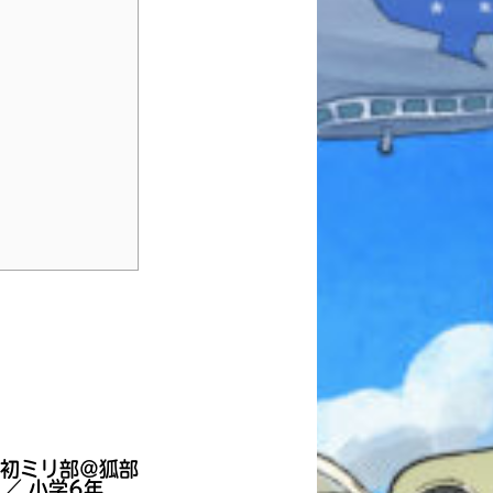
本を飛び出して
みんなとおしゃべり
できる掲示板
キミノラジオ配信中！
＠初ミリ部＠狐部
いろんな動画が
見られる
／ 小学6年