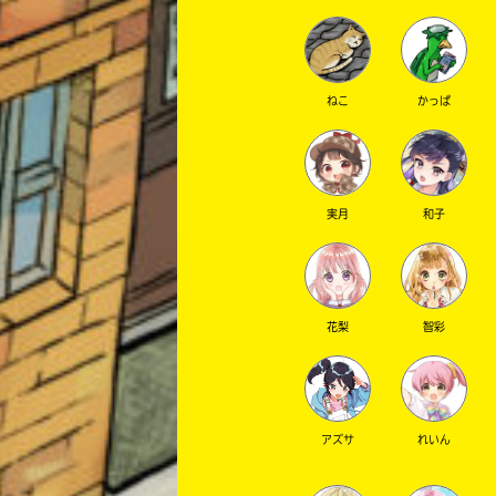
ねこ
かっぱ
実月
和子
花梨
智彩
アズサ
れいん