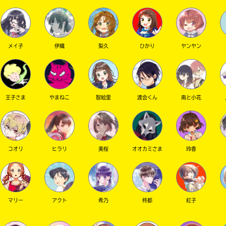
メイ子
伊織
梨久
ひかり
ヤンヤン
王子さま
やまねこ
智絵里
渡会くん
南と小花
コオリ
ヒラリ
美桜
オオカミさま
玲香
マリー
アクト
希乃
柊都
紅子