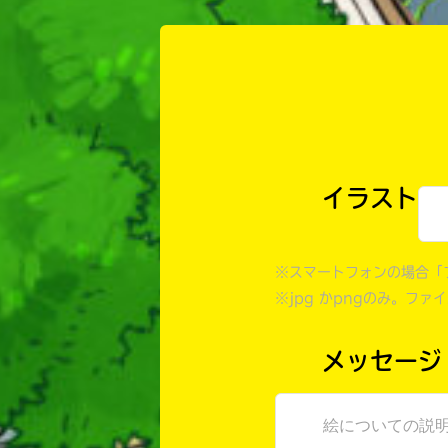
イラスト
※スマートフォンの場合「
※jpg かpngのみ。ファ
メッセージ