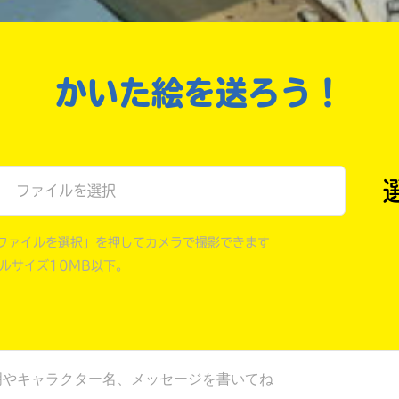
オフィシャルアカウント
ラ
ー
が
あ
かいた絵を送ろう！
Loading
.
.
.
る
の
で、
も
SNSでシェアする
う
ファイルを選択
一
度
い
確
い
ファイルを選択」を押してカメラで撮影できます
え
認
イルサイズ10MB以下。
し
て
み
て
ね