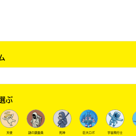
戻る
ム
選ぶ
天使
謎の調査員
死神
巨大ロボ
宇宙飛行士