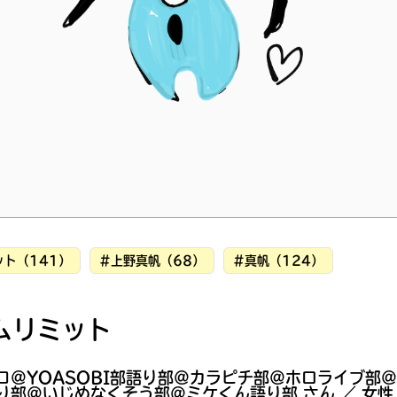
読みたい本が
見つかる
ト（141）
#上野真帆（68）
#真帆（124）
ムリミット
大人気
コ＠YOASOBI部語り部＠カラピチ部＠ホロライブ部
シリーズに
出会える
り部＠いじめなくそう部＠ミケくん語り部 さん ／ 女性 