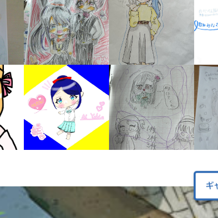
キーワードから探す
入
力
内
ギ
容
に
エ