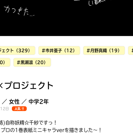
ジェクト（329）
#市井亜子（12）
#月野真織（19）
0）
#黒瀬凛（20）
×プロジェクト
 ／ 女性 ／ 中学2年
月12日
人気 !!
みんなの絵が
見られる
略)自称妖精☆千紗ですっ！
ギャラリー
プロの1巻表紙ミニキャラverを描きました〜！