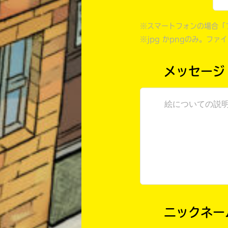
※スマートフォンの場合「
※jpg かpngのみ。ファ
メッセージ
ニックネー