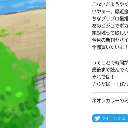
こないだようや
いやぁー、最近
ちなプリプロ最
あのビジュでボ
絶対残って欲しい
今月の新刊ヤバ
全部買いたいよ
ってことで時間
最後まで読んで
それでは！
さらだばー！(ひ
ネオンカラーの