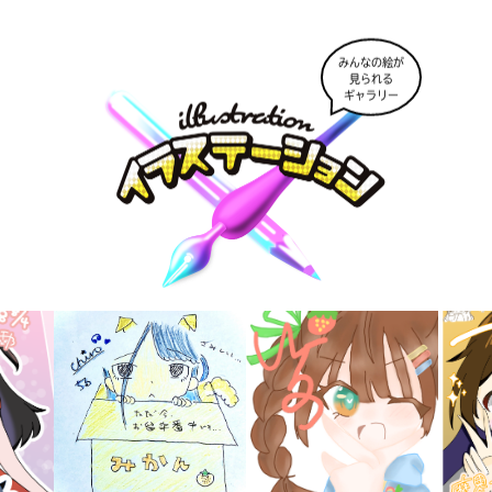
みんなの絵が
見られる
ギャラリー
キーワードから探す
入
力
内
容
に
エ