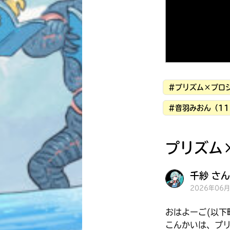
#プリズム×プロ
#音羽みおん（11
プリズム
千紗 さん
2026年06
おはよーご(以下
こんかいは、プリ