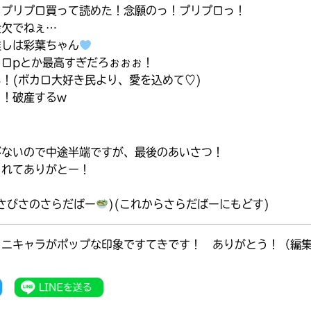
くプリプロ買って読めた！念願のっ！プリプロっ！
金欠でねぇ…
推しは彩葉ちゃん
カロpとか最高すぎだろぉぉぉ！
！(ボカロ大好き民より、愛を込めて♡)
イ！破産するw
！
がないので中途半端ですが、最後のあいさつ！
くれてありがとー！
さびさのさらだばー
)(これからさらだばーにもどす)
ミニキャラがポップな印象ですてきです！ ありがとう！（編
書店に届いた
みんなからのお手紙が
読める