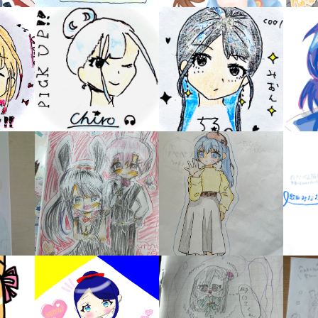
オフィシャルアカウント
ラ
ー
が
あ
Loading
.
.
.
る
の
で、
も
SNSでシェアする
う
一
度
い
確
い
え
認
し
て
み
て
ね