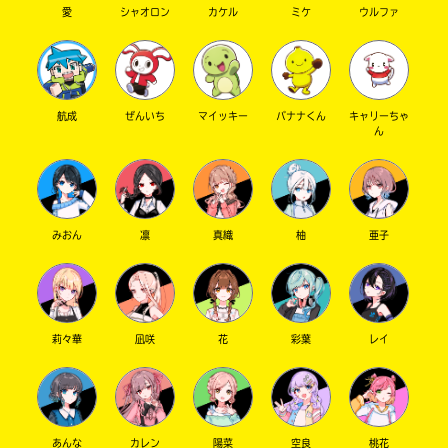
愛
シャオロン
カケル
ミケ
ウルファ
航成
ぜんいち
マイッキー
バナナくん
キャリーちゃ
ん
みおん
凛
真織
柚
亜子
莉々華
凪咲
花
彩葉
レイ
あんな
カレン
陽菜
空良
桃花