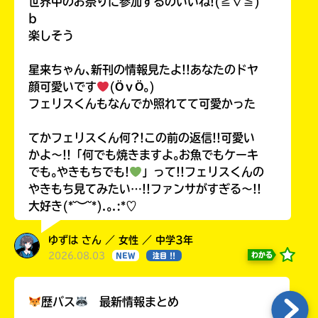
世界中のお祭りに参加するのいいね!(≧∇≦)
b
楽しそう
星来ちゃん､新刊の情報見たよ!!あなたのドヤ
顔可愛いです
(ӦｖӦ｡)
フェリスくんもなんでか照れてて可愛かった
てかフェリスくん何?!この前の返信!!可愛い
かよ〜!!「何でも焼きますよ｡お魚でもケーキ
でも｡やきもちでも!
」って!!フェリスくんの
やきもち見てみたい…!!ファンサがすぎる〜!!
大好き(*˘︶˘*).｡.:*♡
ゆずは さん ／ 女性 ／ 中学3年
2026.08.03
わかる
NEW
注目 !!
歴バス
最新情報まとめ