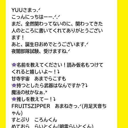
YUUさまっ.ᐟ
こっんにっちはーー.ᐟ.ᐟ
まだ、全然関わってないのに、関わってきた
人のところに書いてくれてありがとうござい
ます！
あと、誕生日おめでとうございます.ᐟ
夜闇部隊試験、受けますね.ᐟ
名前を教えてください！読み仮名もつけて
くれると嬉しいよ〜！⤵︎
甘寺宇宙 あまでらこすも
持つとしたら武器はなんですか？⤵︎
魔法の杖かなぁ.ᐣ
推しを教えてー！⤵︎
FRUITSZIPPER あまねきっ.ᐟ(月足天音ち
ゃん)
すとぷり ころんくん
めておら らいとくん(明雷らいとくん)