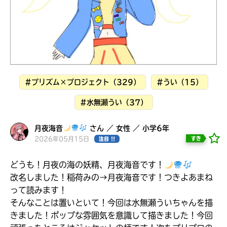
見つかる
#プリズム×プロジェクト（329）
#うい（15）
#水無瀬うい（37）
月夜海音
さん ／ 女性 ／ 小学6年
2026年05月15日
すき
注目 !!
どうも！月夜の海の妖精、月夜海音です！
改名しました！稲荷みの→月夜海音です！つきよあまね
って読みます！
本を飛び出して
みんなとおしゃべり
そんなことは置いといて！今回は水無瀬ういちゃんを描
できる掲示板
きました！ポップな雰囲気を意識して描きました！今回