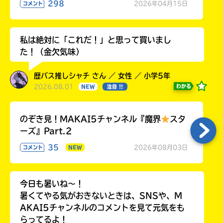
298
2026年04月15日
コメント
私は絶対に「これだ！」と思って買いまし
た！（金欠気味）
歴バス推しシャチ さん ／ 女性 ／ 小学5年
2026.08.01
わかる
NEW
注目 !!
のぞき見！MAKAI5チャンネル『魔界
スタ
ーズ』Part.2
35
2026年08月03日
コメント
NEW
今日も暑いね〜！
暑くてやる気がおきないときは、SNSや、M
AKAI5チャンネルのコメントを見て元気をも
らってるよ！