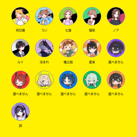
向日葵
うい
七海
瑠奈
ノア
ルイ
ほまれ
権之助
星来
選べません
選べません
選べません
選べません
選べません
選べません
詩