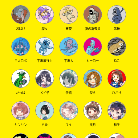
おばけ
魔女
天使
謎の調査員
死神
巨大ロボ
宇宙飛行士
宇宙人
ヒーロー
ねこ
このマチのことを
もっと知りたい
キミに
かっぱ
メイ子
伊織
梨久
ひかり
ヤンヤン
ハル
ユイ
実月
和子