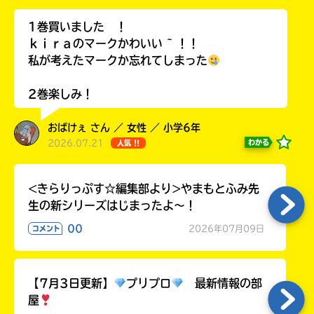
ラ
ー
1巻買いました ！
が
ｋｉｒａのマークかわいい ~ ！！
あ
私が考えたマークか忘れてしまった
る
の
2巻楽しみ！
で、
も
おばけぇ さん ／ 女性 ／ 小学6年
う
2026.07.21
わかる
人気 !!
一
度
い
確
い
<きらりっぷす☆編集部より>やまもとふみ先
え
認
生の新シリーズはじまったよ～！
し
00
て
2026年07月09日
コメント
み
て
ね
【7月3日更新】
プリプロ
最新情報の部
屋
戻