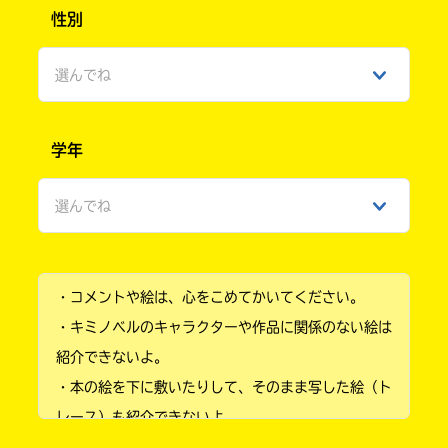
性別
選んでね
男性
学年
女性
選んでね
ひみつ
小学1年
・コメントや絵は、心をこめてかいてください。
小学2年
・キミノベルのキャラクターや作品に関係のない絵は
小学3年
紹介できないよ。
・本の絵を下に敷いたりして、そのまま写した絵（ト
小学4年
レース）も紹介できないよ。
小学5年
・他人の絵を勝手に投稿しないでね。