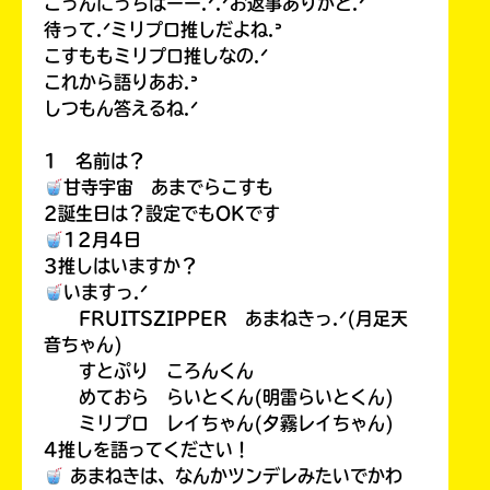
こっんにっちはーー.ᐟ.ᐟお返事ありがと.ᐟ
待って.ᐟミリプロ推しだよね.ᐣ
こすももミリプロ推しなの.ᐟ
これから語りあお.ᐣ
しつもん答えるね.ᐟ
1 名前は？
甘寺宇宙 あまでらこすも
2誕生日は？設定でもOKです
12月4日
3推しはいますか？
いますっ.ᐟ
FRUITSZIPPER あまねきっ.ᐟ(月足天
音ちゃん)
すとぷり ころんくん
めておら らいとくん(明雷らいとくん)
ミリプロ レイちゃん(夕霧レイちゃん)
4推しを語ってください！
あまねきは、なんかツンデレみたいでかわ