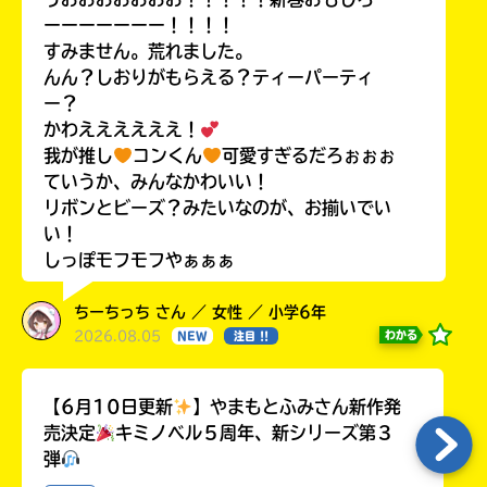
ーーーーーーー！！！！
すみません。荒れました。
んん？しおりがもらえる？ティーパーティ
ー？
かわええええええ！
我が推し
コンくん
可愛すぎるだろぉぉぉ
ていうか、みんなかわいい！
リボンとビーズ？みたいなのが、お揃いでい
い！
しっぽモフモフやぁぁぁ
ちーちっち さん ／ 女性 ／ 小学6年
2026.08.05
わかる
NEW
注目 !!
【6月10日更新
】やまもとふみさん新作発
売決定
キミノベル５周年、新シリーズ第３
弾