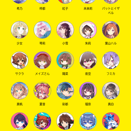
希乃
柊都
紅子
未来莉
パットとイザ
ベル
少女
琴莉
小雪
朱莉
葉山ハル
サクラ
メイズさん
陽菜
夜空
フミカ
真帆
夏音
彩都
瑠奈
真白