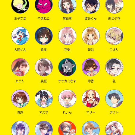
王子さま
やまねこ
智絵里
渡会くん
南と小花
キーワードから探す
入間くん
希実
花梨
智彩
コオリ
ヒラリ
美桜
オオカミさま
玲香
礼
オフィシャルアカウント
真理
アズサ
れいん
マリー
アクト
SNSでシェアする