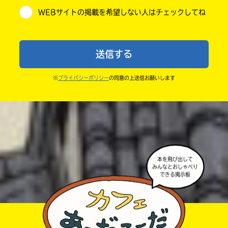
WEBサイトの掲載を希望しない人はチェックしてね
・送ってからすぐには紹介されないので、待ってて
小学6年
ね。
中学1年
・まだ読んでいない人たちに、本の内容のネタバレに
送信する
ならないよう気をつけてね。
中学2年
・キャンペーン開催中は、投稿した後の画面にバナー
※
プライバシーポリシー
の同意の上送信お願いします
中学3年
が出るので、そこから応募してね。
・ポプラ社の宣伝物で紹介させてもらうことがある
高校生以上
よ。
・かき終えたら、人を傷つけていたり、個人情報をか
きこんでいたり、字がまちがっていたりしないか、読
本を飛び出して
みんなとおしゃべり
みなおしてみてね。
できる掲示板