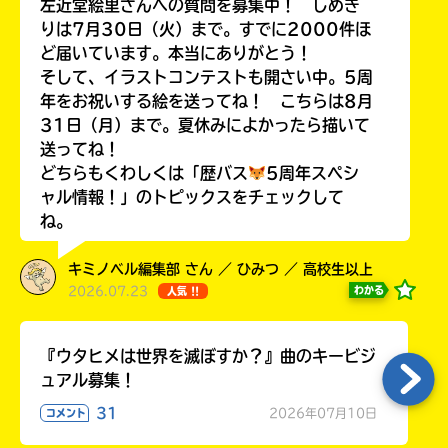
左近堂絵里さんへの質問を募集中！ しめき
りは7月30日（火）まで。すでに2000件ほ
ど届いています。本当にありがとう！
そして、イラストコンテストも開さい中。5周
年をお祝いする絵を送ってね！ こちらは8月
Loading
.
.
.
31日（月）まで。夏休みによかったら描いて
送ってね！
どちらもくわしくは「歴バス
5周年スペシ
ャル情報！」のトピックスをチェックして
ね。
キミノベル編集部 さん ／ ひみつ ／ 高校生以上
2026.07.23
わかる
人気 !!
入
力
『ウタヒメは世界を滅ぼすか？』曲のキービジ
内
ュアル募集！
容
31
2026年07月10日
コメント
に
エ