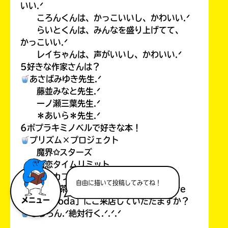
いい.ᐟ
ころんくんは、かっこいいし、かわいい.ᐟ
らいとくんは、みんなを盛り上げてて、
かっこいい.ᐟ
レイちゃんは、声がいいし、かわいい.ᐟ
5好きな作家さんは？
あさばみゆき先生.ᐟ
藤並みなと先生.ᐟ
一ノ瀬三葉先生.ᐟ
＊あいら＊先生.ᐟ
6ポプラキミノベルで好きな本！
プリズム×プロジェクト
魔界✩スターズ
初恋タイムリミット
ケモカフェ.ᐟ
自由に描いて投稿してみてね！
7また、喫茶(カフェでもあるけど…）「Cre
メニュー
amsea soda」にご来店していただますか？
もちろん.ᐟ絶対行く.ᐟ.ᐟ.ᐟ