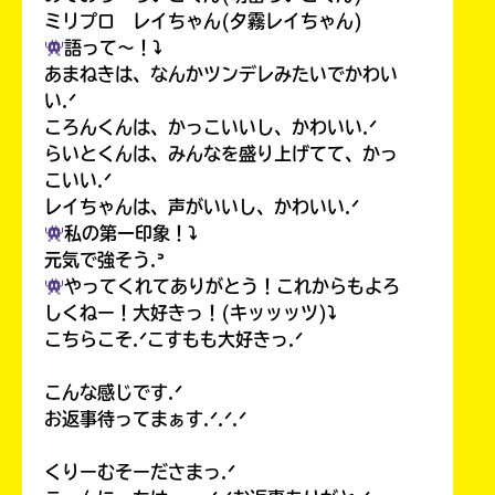
ミリプロ レイちゃん(夕霧レイちゃん)
語って〜！⤵︎
あまねきは、なんかツンデレみたいでかわい
い.ᐟ
ころんくんは、かっこいいし、かわいい.ᐟ
らいとくんは、みんなを盛り上げてて、かっ
こいい.ᐟ
レイちゃんは、声がいいし、かわいい.ᐟ
私の第一印象！⤵︎
元気で強そう.ᐣ
やってくれてありがとう！これからもよろ
しくねー！大好きっ！(キッッッツ)⤵︎
こちらこそ.ᐟこすもも大好きっ.ᐟ
こんな感じです.ᐟ
お返事待ってまぁす.ᐟ.ᐟ.ᐟ
くりーむそーださまっ.ᐟ