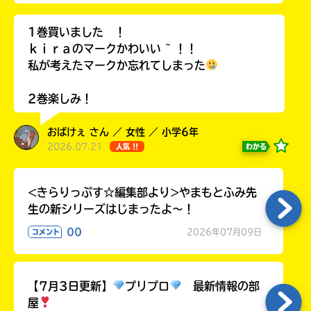
ラ
ー
1巻買いました ！
が
ｋｉｒａのマークかわいい ~ ！！
あ
私が考えたマークか忘れてしまった
る
の
2巻楽しみ！
で、
も
おばけぇ さん ／ 女性 ／ 小学6年
う
2026.07.21
わかる
人気 !!
一
度
い
確
い
<きらりっぷす☆編集部より>やまもとふみ先
え
認
生の新シリーズはじまったよ～！
し
て
00
2026年07月09日
コメント
み
て
ね
【7月3日更新】
プリプロ
最新情報の部
屋
戻