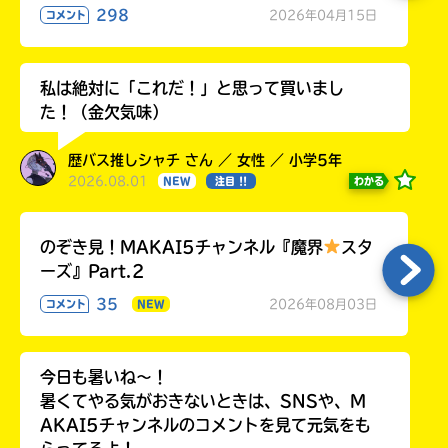
298
2026年04月15日
コメント
私は絶対に「これだ！」と思って買いまし
た！（金欠気味）
歴バス推しシャチ さん ／ 女性 ／ 小学5年
2026.08.01
わかる
NEW
注目 !!
のぞき見！MAKAI5チャンネル『魔界
スタ
ーズ』Part.2
35
2026年08月03日
コメント
NEW
今日も暑いね〜！
暑くてやる気がおきないときは、SNSや、M
AKAI5チャンネルのコメントを見て元気をも