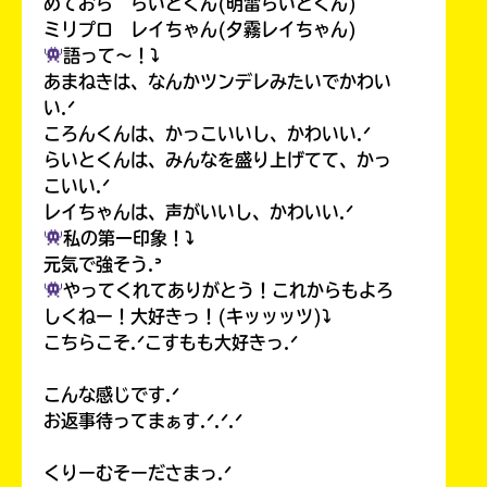
めておら らいとくん(明雷らいとくん)
ミリプロ レイちゃん(夕霧レイちゃん)
語って〜！⤵︎
あまねきは、なんかツンデレみたいでかわい
い.ᐟ
ころんくんは、かっこいいし、かわいい.ᐟ
らいとくんは、みんなを盛り上げてて、かっ
こいい.ᐟ
レイちゃんは、声がいいし、かわいい.ᐟ
私の第一印象！⤵︎
元気で強そう.ᐣ
やってくれてありがとう！これからもよろ
しくねー！大好きっ！(キッッッツ)⤵︎
こちらこそ.ᐟこすもも大好きっ.ᐟ
こんな感じです.ᐟ
お返事待ってまぁす.ᐟ.ᐟ.ᐟ
くりーむそーださまっ.ᐟ