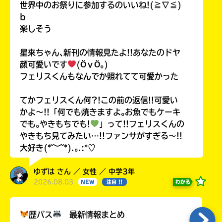
世界中のお祭りに参加するのいいね!(≧∇≦)
b
楽しそう
星来ちゃん､新刊の情報見たよ!!あなたのドヤ
顔可愛いです
(ӦｖӦ｡)
フェリスくんもなんでか照れてて可愛かった
てかフェリスくん何?!この前の返信!!可愛い
かよ〜!!「何でも焼きますよ｡お魚でもケーキ
でも｡やきもちでも!
」って!!フェリスくんの
やきもち見てみたい…!!ファンサがすぎる〜!!
大好き(*˘︶˘*).｡.:*♡
ゆずは さん ／ 女性 ／ 中学3年
2026.08.03
わかる
NEW
注目 !!
歴バス
最新情報まとめ