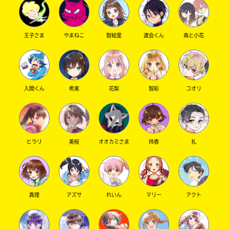
王子さま
やまねこ
智絵里
渡会くん
南と小花
キーワードから探す
入間くん
希実
花梨
智彩
コオリ
ヒラリ
美桜
オオカミさま
玲香
礼
オフィシャルアカウント
真理
アズサ
れいん
マリー
アクト
SNSでシェアする