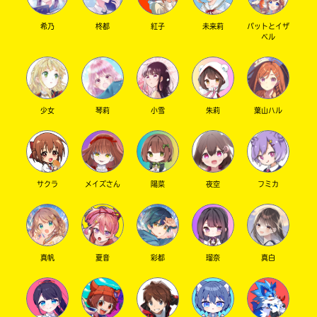
希乃
柊都
紅子
未来莉
パットとイザ
ベル
少女
琴莉
小雪
朱莉
葉山ハル
サクラ
メイズさん
陽菜
夜空
フミカ
真帆
夏音
彩都
瑠奈
真白