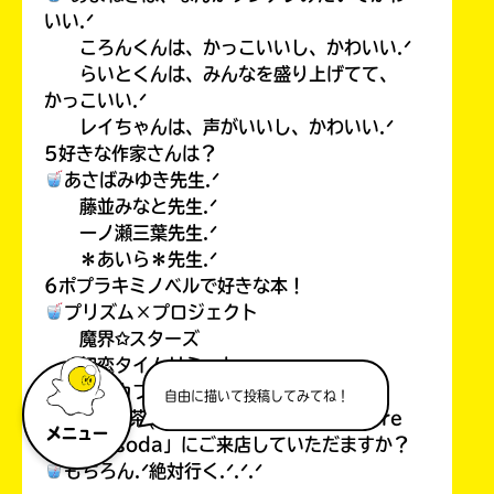
いい.ᐟ
ころんくんは、かっこいいし、かわいい.ᐟ
らいとくんは、みんなを盛り上げてて、
かっこいい.ᐟ
レイちゃんは、声がいいし、かわいい.ᐟ
5好きな作家さんは？
あさばみゆき先生.ᐟ
藤並みなと先生.ᐟ
一ノ瀬三葉先生.ᐟ
＊あいら＊先生.ᐟ
6ポプラキミノベルで好きな本！
プリズム×プロジェクト
魔界✩スターズ
初恋タイムリミット
ケモカフェ.ᐟ
自由に描いて投稿してみてね！
7また、喫茶(カフェでもあるけど…）「Cre
メニュー
amsea soda」にご来店していただますか？
もちろん.ᐟ絶対行く.ᐟ.ᐟ.ᐟ