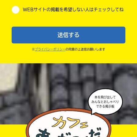
・他人の絵を勝手に投稿しないでね。
WEBサイトの掲載を希望しない人はチェックしてね
・送ってからすぐには紹介されないので、待ってて
小学6年
ね。
中学1年
・まだ読んでいない人たちに、本の内容のネタバレに
送信する
ならないよう気をつけてね。
中学2年
・キャンペーン開催中は、投稿した後の画面にバナー
※
プライバシーポリシー
の同意の上送信お願いします
中学3年
が出るので、そこから応募してね。
・ポプラ社の宣伝物で紹介させてもらうことがある
高校生以上
よ。
・かき終えたら、人を傷つけていたり、個人情報をか
きこんでいたり、字がまちがっていたりしないか、読
本を飛び出して
みんなとおしゃべり
みなおしてみてね。
できる掲示板