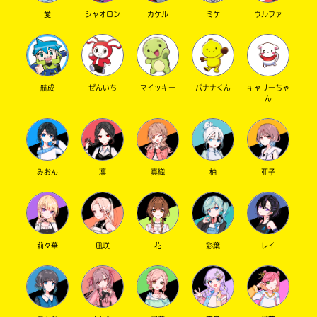
愛
シャオロン
カケル
ミケ
ウルファ
航成
ぜんいち
マイッキー
バナナくん
キャリーちゃ
ん
みおん
凛
真織
柚
亜子
莉々華
凪咲
花
彩葉
レイ