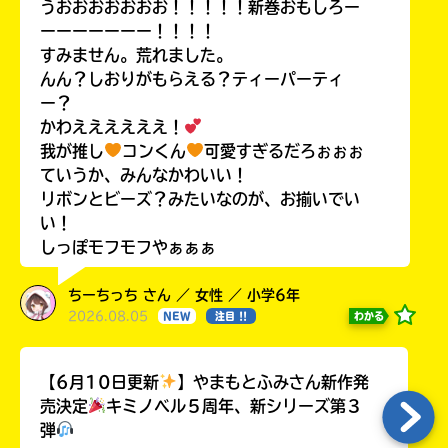
うおおおおおおお！！！！！新巻おもしろー
ーーーーーーー！！！！
すみません。荒れました。
んん？しおりがもらえる？ティーパーティ
ー？
かわええええええ！
我が推し
コンくん
可愛すぎるだろぉぉぉ
ていうか、みんなかわいい！
リボンとビーズ？みたいなのが、お揃いでい
い！
しっぽモフモフやぁぁぁ
ちーちっち さん ／ 女性 ／ 小学6年
2026.08.05
わかる
NEW
注目 !!
【6月10日更新
】やまもとふみさん新作発
売決定
キミノベル５周年、新シリーズ第３
弾