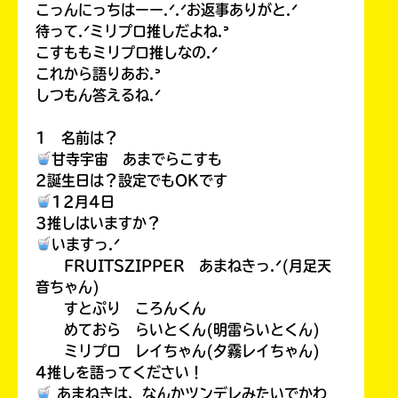
こっんにっちはーー.ᐟ.ᐟお返事ありがと.ᐟ
待って.ᐟミリプロ推しだよね.ᐣ
こすももミリプロ推しなの.ᐟ
これから語りあお.ᐣ
しつもん答えるね.ᐟ
1 名前は？
甘寺宇宙 あまでらこすも
2誕生日は？設定でもOKです
12月4日
3推しはいますか？
いますっ.ᐟ
FRUITSZIPPER あまねきっ.ᐟ(月足天
音ちゃん)
すとぷり ころんくん
めておら らいとくん(明雷らいとくん)
ミリプロ レイちゃん(夕霧レイちゃん)
4推しを語ってください！
あまねきは、なんかツンデレみたいでかわ