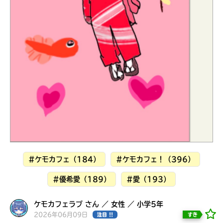
見つかる
#ケモカフェ（184）
#ケモカフェ！（396）
#優希愛（189）
#愛（193）
本を飛び出して
みんなとおしゃべり
ケモカフェラブ さん ／ 女性 ／ 小学5年
できる掲示板
2026年06月09日
すき
注目 !!