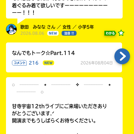
着ぐるみ着て欲しいですーーーーーーーーー
ーー！！！
歌田 みなな さん ／ 女性 ／ 小学5年
2026.08.06
わかる
NEW
注目 !!
なんでもトーク☆Part.114
216
2026年08月04日
コメント
NEW
◌ ┈┈┈┈ ⋆ ┈┈┈┈ ✧ ┈┈┈┈ ⋆
┈┈┈┈ ◌
甘寺宇宙12thライブにご来場いただきあり
がとうございます.ᐟ
開演までもうしばらくお待ちください。