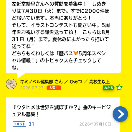
左近堂絵里さんへの質問を募集中！ しめき
りは7月30日（火）まで。すでに2000件ほ
ど届いています。本当にありがとう！
そして、イラストコンテストも開さい中。5周
Loading
.
.
.
年をお祝いする絵を送ってね！ こちらは8月
31日（月）まで。夏休みによかったら描いて
送ってね！
どちらもくわしくは「歴バス
5周年スペシ
ャル情報！」のトピックスをチェックして
ね。
キミノベル編集部 さん ／ ひみつ ／ 高校生以上
2026.07.23
わかる
人気 !!
入
力
『ウタヒメは世界を滅ぼすか？』曲のキービジ
内
ュアル募集！
容
に
31
2026年07月10日
コメント
エ