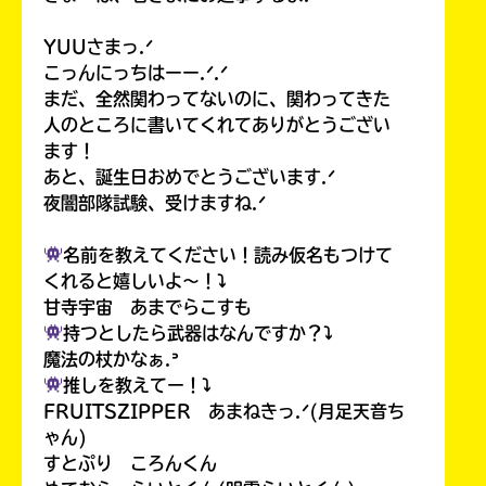
YUUさまっ.ᐟ
こっんにっちはーー.ᐟ.ᐟ
まだ、全然関わってないのに、関わってきた
人のところに書いてくれてありがとうござい
ます！
あと、誕生日おめでとうございます.ᐟ
夜闇部隊試験、受けますね.ᐟ
名前を教えてください！読み仮名もつけて
くれると嬉しいよ〜！⤵︎
甘寺宇宙 あまでらこすも
持つとしたら武器はなんですか？⤵︎
魔法の杖かなぁ.ᐣ
推しを教えてー！⤵︎
FRUITSZIPPER あまねきっ.ᐟ(月足天音ち
ゃん)
すとぷり ころんくん