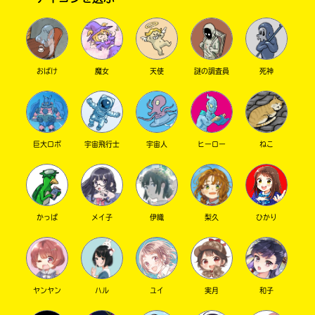
おばけ
魔女
天使
謎の調査員
死神
巨大ロボ
宇宙飛行士
宇宙人
ヒーロー
ねこ
このマチのことを
もっと知りたい
キミに
かっぱ
メイ子
伊織
梨久
ひかり
ヤンヤン
ハル
ユイ
実月
和子