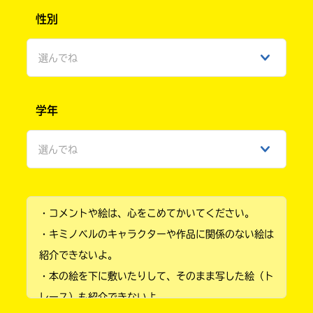
性別
選んでね
男性
学年
女性
選んでね
ひみつ
小学1年
・コメントや絵は、心をこめてかいてください。
小学2年
・キミノベルのキャラクターや作品に関係のない絵は
小学3年
紹介できないよ。
・本の絵を下に敷いたりして、そのまま写した絵（ト
小学4年
レース）も紹介できないよ。
小学5年