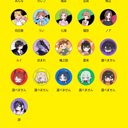
あんな
カレン
陽菜
空良
桃花
向日葵
うい
七海
瑠奈
ノア
ルイ
ほまれ
権之助
星来
選べません
選べません
選べません
選べません
選べません
選べません
詩