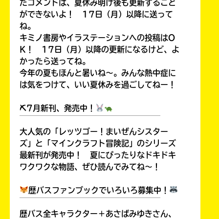
たコメントは、夏休み明け後も更新すること
ができないよ！ 17日（月）以降に送って
ね。
キミノ書房やイラステーションへの投稿はO
K！ 17日（月）以降の更新になるけど、よ
かったら送ってね。
今年の夏もほんと暑いね～。みんな熱中症に
は気をつけて、いい夏休みを過ごしてねー！
⛏7月新刊、発売中！
￣￣￣￣￣￣￣￣￣￣￣￣￣￣￣￣￣￣
大人気の「レッツゴー！まいぜんシスター
ズ」と「マインクラフト冒険記」のシリーズ
最新刊が発売中！ 夏にぴったりなドキドキ
ワクワクな物語、ぜひ読んでみてね～！
歴バスファンブックでいろいろ募集中！
￣￣￣￣￣￣￣￣￣￣￣￣￣￣￣￣￣￣
歴バス全キャラクター＋あさばみゆきさん、