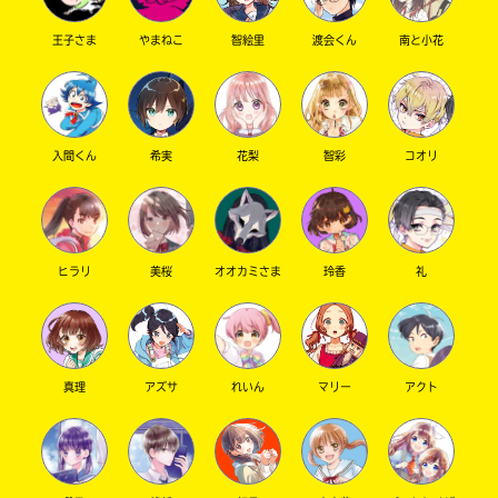
王子さま
やまねこ
智絵里
渡会くん
南と小花
キーワードから探す
入間くん
希実
花梨
智彩
コオリ
ヒラリ
美桜
オオカミさま
玲香
礼
オフィシャルアカウント
真理
アズサ
れいん
マリー
アクト
SNSでシェアする