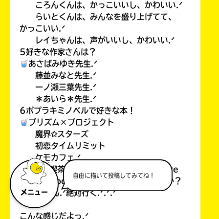
ころんくんは、かっこいいし、かわいい.ᐟ
らいとくんは、みんなを盛り上げてて、
かっこいい.ᐟ
レイちゃんは、声がいいし、かわいい.ᐟ
5好きな作家さんは？
あさばみゆき先生.ᐟ
藤並みなと先生.ᐟ
一ノ瀬三葉先生.ᐟ
＊あいら＊先生.ᐟ
6ポプラキミノベルで好きな本！
プリズム×プロジェクト
魔界✩スターズ
初恋タイムリミット
ケモカフェ.ᐟ
7また、喫茶(カフェでもあるけど…）「Cre
自由に描いて投稿してみてね！
amsea soda」にご来店していただますか？
もちろん.ᐟ絶対行く.ᐟ.ᐟ.ᐟ
メニュー
こんな感じだよっ.ᐟ