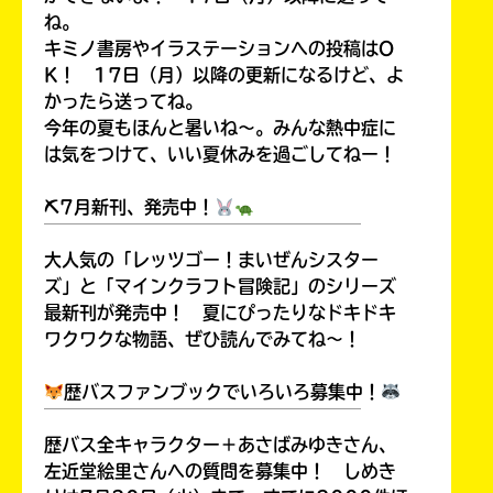
ね。
キミノ書房やイラステーションへの投稿はO
K！ 17日（月）以降の更新になるけど、よ
かったら送ってね。
今年の夏もほんと暑いね～。みんな熱中症に
は気をつけて、いい夏休みを過ごしてねー！
⛏7月新刊、発売中！
￣￣￣￣￣￣￣￣￣￣￣￣￣￣￣￣￣￣
大人気の「レッツゴー！まいぜんシスター
ズ」と「マインクラフト冒険記」のシリーズ
最新刊が発売中！ 夏にぴったりなドキドキ
ワクワクな物語、ぜひ読んでみてね～！
歴バスファンブックでいろいろ募集中！
￣￣￣￣￣￣￣￣￣￣￣￣￣￣￣￣￣￣
歴バス全キャラクター＋あさばみゆきさん、
左近堂絵里さんへの質問を募集中！ しめき