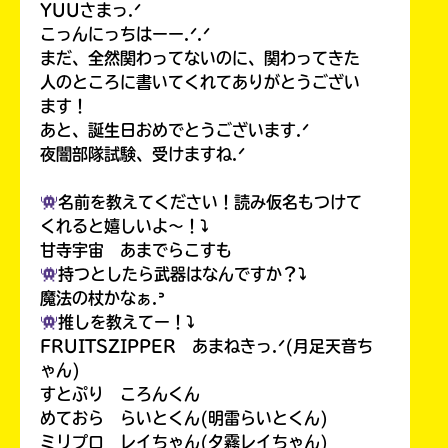
YUUさまっ.ᐟ
こっんにっちはーー.ᐟ.ᐟ
まだ、全然関わってないのに、関わってきた
人のところに書いてくれてありがとうござい
ます！
あと、誕生日おめでとうございます.ᐟ
夜闇部隊試験、受けますね.ᐟ
名前を教えてください！読み仮名もつけて
くれると嬉しいよ〜！⤵︎
甘寺宇宙 あまでらこすも
持つとしたら武器はなんですか？⤵︎
魔法の杖かなぁ.ᐣ
推しを教えてー！⤵︎
FRUITSZIPPER あまねきっ.ᐟ(月足天音ち
ゃん)
すとぷり ころんくん
めておら らいとくん(明雷らいとくん)
ミリプロ レイちゃん(夕霧レイちゃん)