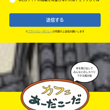
・送ってからすぐには紹介されないので、待ってて
小学6年
ね。
中学1年
・まだ読んでいない人たちに、本の内容のネタバレに
送信する
ならないよう気をつけてね。
中学2年
・キャンペーン開催中は、投稿した後の画面にバナー
※
プライバシーポリシー
の同意の上送信お願いします
中学3年
が出るので、そこから応募してね。
・ポプラ社の宣伝物で紹介させてもらうことがある
高校生以上
よ。
・かき終えたら、人を傷つけていたり、個人情報をか
きこんでいたり、字がまちがっていたりしないか、読
本を飛び出して
みんなとおしゃべり
みなおしてみてね。
できる掲示板