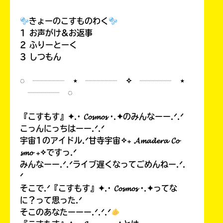
きょーのこすものわく
1 お声がけ&お返事
2 ふりーとーく
3 しつもん
◌ ┈┈┈┈ ⋆ ┈┈┈┈ ✧ ┈┈┈┈ ⋆
┈┈┈┈ ◌
『こすもす』✦.· 𝓒𝓸𝓼𝓶𝓸𝓼 ·.✦のみんなーー.ᐟ.ᐟ
こっんにっちはーー.ᐟ.ᐟ
宇宙1のアイドル.ᐟ甘寺宇宙✧₊ 𝓐𝓶𝓪𝓭𝓮𝓻𝓪 𝓒𝓸
𝓼𝓶𝓸 ₊✧ですっ.ᐟ
みんなーー.ᐟ.ᐟライブ遅くなってごめんねー.ᐟ.
ᐟ
そこで.ᐟ『こすもす』✦.· 𝓒𝓸𝓼𝓶𝓸𝓼 ·.✦ってな
に？って思った.ᐟ
そこのあなたーーー.ᐟ.ᐟ.ᐟ