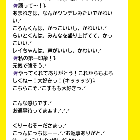
語って〜！⤵︎
あまねきは、なんかツンデレみたいでかわい
い.ᐟ
ころんくんは、かっこいいし、かわいい.ᐟ
らいとくんは、みんなを盛り上げてて、かっ
こいい.ᐟ
レイちゃんは、声がいいし、かわいい.ᐟ
私の第一印象！⤵︎
元気で強そう.ᐣ
やってくれてありがとう！これからもよろ
しくねー！大好きっ！(キッッッツ)⤵︎
こちらこそ.ᐟこすもも大好きっ.ᐟ
こんな感じです.ᐟ
お返事待ってまぁす.ᐟ.ᐟ.ᐟ
くりーむそーださまっ.ᐟ
こっんにっちはーー.ᐟ.ᐟお返事ありがと.ᐟ