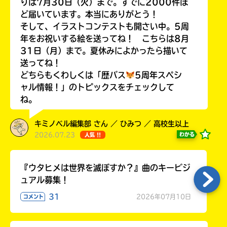
りは7月30日（火）まで。すでに2000件ほ
ど届いています。本当にありがとう！
そして、イラストコンテストも開さい中。5周
年をお祝いする絵を送ってね！ こちらは8月
31日（月）まで。夏休みによかったら描いて
Loading
.
.
.
送ってね！
どちらもくわしくは「歴バス
5周年スペシ
ャル情報！」のトピックスをチェックして
ね。
キミノベル編集部 さん ／ ひみつ ／ 高校生以上
2026.07.23
わかる
人気 !!
入
『ウタヒメは世界を滅ぼすか？』曲のキービジ
力
ュアル募集！
内
31
2026年07月10日
コメント
容
に
エ