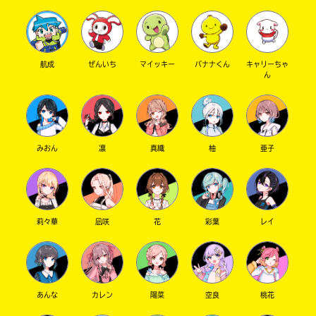
航成
ぜんいち
マイッキー
バナナくん
キャリーちゃ
ん
みおん
凛
真織
柚
亜子
莉々華
凪咲
花
彩葉
レイ
あんな
カレン
陽菜
空良
桃花