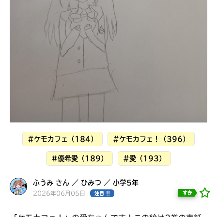
見つかる
#ケモカフェ（184）
#ケモカフェ！（396）
#優希愛（189）
#愛（193）
本を飛び出して
ふうみ さん ／ ひみつ ／ 小学5年
みんなとおしゃべり
2026年06月05日
すき
注目 !!
できる掲示板