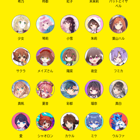
希乃
柊都
紅子
未来莉
パットとイザ
ベル
少女
琴莉
小雪
朱莉
葉山ハル
サクラ
メイズさん
陽菜
夜空
フミカ
真帆
夏音
彩都
瑠奈
真白
愛
シャオロン
カケル
ミケ
ウルファ