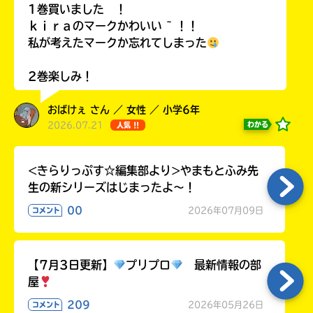
1巻買いました ！
ラ
ー
ｋｉｒａのマークかわいい ~ ！！
が
私が考えたマークか忘れてしまった
あ
る
2巻楽しみ！
の
で、
おばけぇ さん ／ 女性 ／ 小学6年
も
2026.07.21
わかる
人気 !!
う
一
度
<きらりっぷす☆編集部より>やまもとふみ先
い
確
い
生の新シリーズはじまったよ～！
え
認
00
2026年07月09日
コメント
し
て
み
て
【7月3日更新】
プリプロ
最新情報の部
ね
屋
209
2026年05月26日
戻
コメント