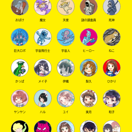
おばけ
魔女
天使
謎の調査員
死神
巨大ロボ
宇宙飛行士
宇宙人
ヒーロー
ねこ
このマチのことを
もっと知りたい
キミに
かっぱ
メイ子
伊織
梨久
ひかり
ヤンヤン
ハル
ユイ
実月
和子