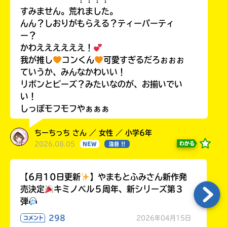
すみません。荒れました。
んん？しおりがもらえる？ティーパーティ
ー？
かわええええええ！
我が推し
コンくん
可愛すぎるだろぉぉぉ
ていうか、みんなかわいい！
リボンとビーズ？みたいなのが、お揃いでい
い！
しっぽモフモフやぁぁぁ
ちーちっち さん ／ 女性 ／ 小学6年
2026.08.05
わかる
NEW
注目 !!
【6月10日更新
】やまもとふみさん新作発
売決定
キミノベル５周年、新シリーズ第３
弾
298
2026年04月15日
コメント