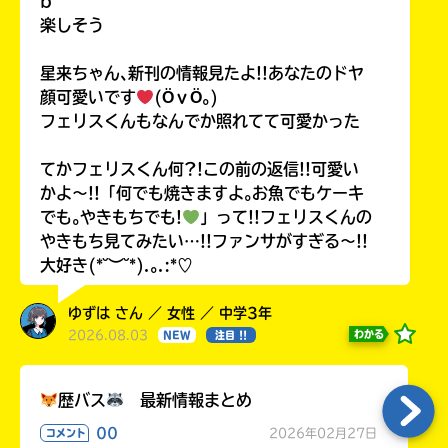
b
楽しそう
星来ちゃん､新刊の情報見たよ!!あなたのドヤ
顔可愛いです
(ӦｖӦ｡)
フェリスくんもなんでか照れてて可愛かった
てかフェリスくん何?!この前の返信!!可愛い
かよ〜!!「何でも焼きますよ｡お魚でもケーキ
でも｡やきもちでも!
」って!!フェリスくんの
やきもち見てみたい…!!ファンサがすぎる〜!!
大好き(*˘︶˘*).｡.:*♡
ゆずは さん ／ 女性 ／ 中学3年
2026.08.03
わかる
NEW
注目 !!
歴バス
最新情報まとめ
00
2026年02月27日
コメント