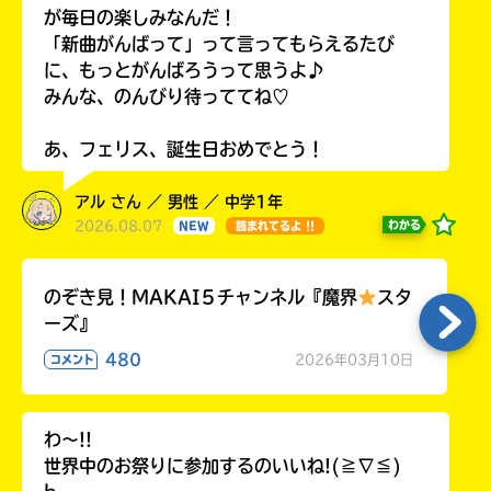
が毎日の楽しみなんだ！
「新曲がんばって」って言ってもらえるたび
に、もっとがんばろうって思うよ♪
みんな、のんびり待っててね♡
あ、フェリス、誕生日おめでとう！
アル さん ／ 男性 ／ 中学1年
2026.08.07
わかる
NEW
読まれてるよ !!
のぞき見！MAKAI５チャンネル『魔界
スタ
ーズ』
480
2026年03月10日
コメント
わ〜!!
世界中のお祭りに参加するのいいね!(≧∇≦)