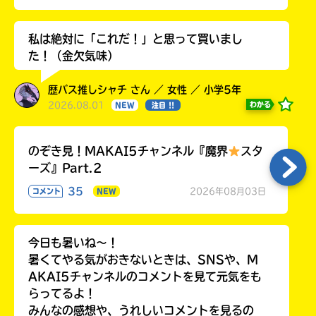
私は絶対に「これだ！」と思って買いまし
た！（金欠気味）
歴バス推しシャチ さん ／ 女性 ／ 小学5年
2026.08.01
わかる
NEW
注目 !!
のぞき見！MAKAI5チャンネル『魔界
スタ
ーズ』Part.2
35
2026年08月03日
コメント
NEW
今日も暑いね〜！
暑くてやる気がおきないときは、SNSや、M
AKAI5チャンネルのコメントを見て元気をも
らってるよ！
みんなの感想や、うれしいコメントを見るの