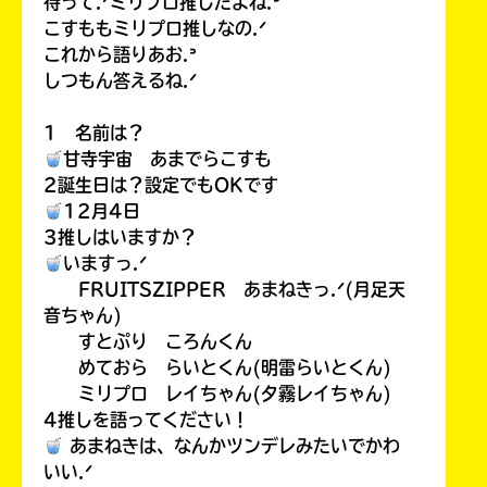
待って.ᐟミリプロ推しだよね.ᐣ
こすももミリプロ推しなの.ᐟ
これから語りあお.ᐣ
しつもん答えるね.ᐟ
1 名前は？
甘寺宇宙 あまでらこすも
2誕生日は？設定でもOKです
12月4日
3推しはいますか？
いますっ.ᐟ
FRUITSZIPPER あまねきっ.ᐟ(月足天
音ちゃん)
すとぷり ころんくん
めておら らいとくん(明雷らいとくん)
ミリプロ レイちゃん(夕霧レイちゃん)
4推しを語ってください！
あまねきは、なんかツンデレみたいでかわ
いい.ᐟ