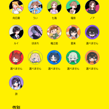
向日葵
うい
七海
瑠奈
ノア
ルイ
ほまれ
権之助
星来
選べません
選べません
選べません
選べません
選べません
選べません
詩
性別