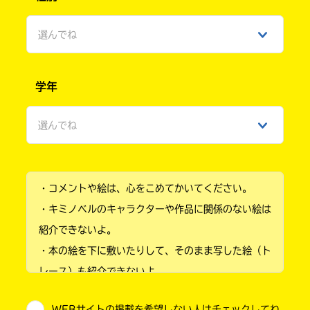
選んでね
男性
学年
女性
選んでね
ひみつ
小学1年
・コメントや絵は、心をこめてかいてください。
小学2年
・キミノベルのキャラクターや作品に関係のない絵は
小学3年
紹介できないよ。
・本の絵を下に敷いたりして、そのまま写した絵（ト
小学4年
レース）も紹介できないよ。
小学5年
・他人の絵を勝手に投稿しないでね。
WEBサイトの掲載を希望しない人はチェックしてね