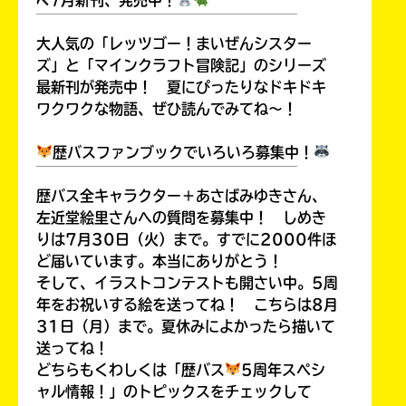
￣￣￣￣￣￣￣￣￣￣￣￣￣￣￣￣￣￣
大人気の「レッツゴー！まいぜんシスター
ズ」と「マインクラフト冒険記」のシリーズ
最新刊が発売中！ 夏にぴったりなドキドキ
ワクワクな物語、ぜひ読んでみてね～！
歴バスファンブックでいろいろ募集中！
￣￣￣￣￣￣￣￣￣￣￣￣￣￣￣￣￣￣
歴バス全キャラクター＋あさばみゆきさん、
左近堂絵里さんへの質問を募集中！ しめき
りは7月30日（火）まで。すでに2000件ほ
ど届いています。本当にありがとう！
みんなの絵が
見られる
そして、イラストコンテストも開さい中。5周
ギャラリー
年をお祝いする絵を送ってね！ こちらは8月
31日（月）まで。夏休みによかったら描いて
送ってね！
どちらもくわしくは「歴バス
5周年スペシ
ャル情報！」のトピックスをチェックして