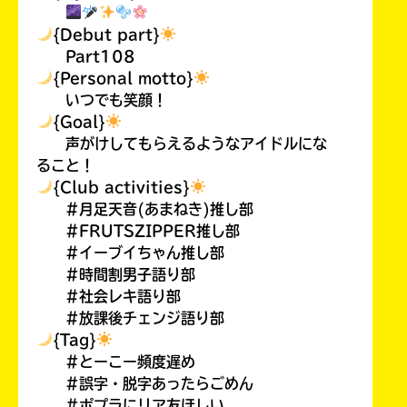
{Debut part}
Part108
{Personal motto}
いつでも笑顔！
{Goal}
声がけしてもらえるようなアイドルにな
ること！
{Club activities}
#月足天音(あまねき)推し部
#FRUTSZIPPER推し部
#イーブイちゃん推し部
#時間割男子語り部
#社会レキ語り部
#放課後チェンジ語り部
{Tag}
#とーこー頻度遅め
#誤字・脱字あったらごめん
#ポプラにリア友ほしい