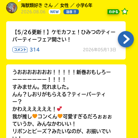
海獣類好き さん ／ 女性 ／ 小学6年
2026.08.06
わかる
NEW
注目 !!
キーワードから探す
【5/26更新！】ケモカフェ！ひみつのティー
パーティーフェア開さい！
314
2026年05月13日
コメント
うおおおおおおお！！！！！新巻おもしろー
ーーーーーーー！！！！
すみません。荒れました。
オフィシャルアカウント
んん？しおりがもらえる？ティーパーティ
ー？
かわええええええ！
我が推し
コンくん
可愛すぎるだろぉぉぉ
ていうか、みんなかわいい！
SNSでシェアする
リボンとビーズ？みたいなのが、お揃いでい