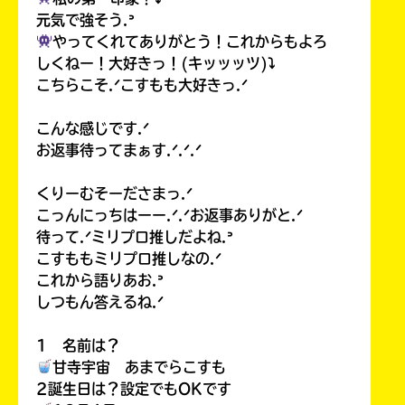
る
元気で強そう.ᐣ
やってくれてありがとう！これからもよろ
しくねー！大好きっ！(キッッッツ)⤵︎
こちらこそ.ᐟこすもも大好きっ.ᐟ
こんな感じです.ᐟ
お返事待ってまぁす.ᐟ.ᐟ.ᐟ
くりーむそーださまっ.ᐟ
こっんにっちはーー.ᐟ.ᐟお返事ありがと.ᐟ
待って.ᐟミリプロ推しだよね.ᐣ
こすももミリプロ推しなの.ᐟ
これから語りあお.ᐣ
しつもん答えるね.ᐟ
1 名前は？
甘寺宇宙 あまでらこすも
2誕生日は？設定でもOKです