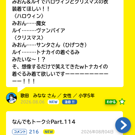
みおん&ルイでハロウィンとクリスマスの衣
装着てほしい！！
〈ハロウィン〉
みおん……魔女
ルイ………ヴァンパイア
〈クリスマス〉
みおん……サンタさん（ひげつき）
ルイ………トナカイの着ぐるみ
みたいな〜！？
そ、想像するだけで笑えてきたwトナカイの
着ぐるみ着て欲しいですーーーーーーーーー
ーー！！！
歌田 みなな さん ／ 女性 ／ 小学5年
2026.08.06
わかる
NEW
注目 !!
なんでもトーク☆Part.114
216
2026年08月04日
コメント
NEW