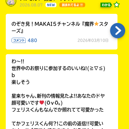
2026.08.07
わかる
NEW
読まれてるよ !!
のぞき見！MAKAI５チャンネル『魔界
スタ
ーズ』
480
2026年03月10日
コメント
わ〜!!
世界中のお祭りに参加するのいいね!(≧∇≦)
b
楽しそう
星来ちゃん､新刊の情報見たよ!!あなたのドヤ
顔可愛いです
(ӦｖӦ｡)
フェリスくんもなんでか照れてて可愛かった
てかフェリスくん何?!この前の返信!!可愛い