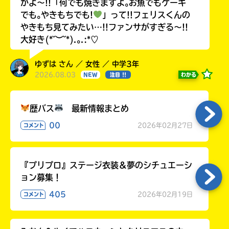
かよ〜!!「何でも焼きますよ｡お魚でもケーキ
でも｡やきもちでも!
」って!!フェリスくんの
やきもち見てみたい…!!ファンサがすぎる〜!!
大好き(*˘︶˘*).｡.:*♡
ゆずは さん ／ 女性 ／ 中学3年
2026.08.03
わかる
NEW
注目 !!
歴バス
最新情報まとめ
00
2026年02月27日
コメント
『プリプロ』ステージ衣装＆夢のシチュエーシ
ョン募集！
405
2026年02月19日
コメント