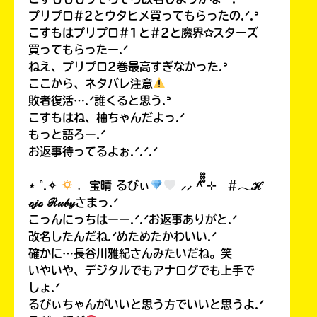
プリプロ#2とウタヒメ買ってもらったの.ᐟ.ᐣ
こすもはプリプロ#1と#2と魔界✩スターズ
買ってもらったー.ᐟ
ねえ、プリプロ2巻最高すぎなかった.ᐣ
ここから、ネタバレ注意
敗者復活….ᐟ誰くると思う.ᐣ
こすもはね、柚ちゃんだよっ.ᐟ
もっと語ろー.ᐟ
お返事待ってるよぉ.ᐟ.ᐟ.ᐟ
⋆ ˚.✧
﹒ 宝晴 るびぃ
⸝⸝ ^᪲᪲᪲ ⊹ #𓂃ℋ
ℴ𝒿ℴ ℛ𝓊𝒷𝓎さまっ.ᐟ
こっんにっちはーー.ᐟ.ᐟお返事ありがと.ᐟ
改名したんだね.ᐟめためたかわいい.ᐟ
確かに…長谷川雅紀さんみたいだね。笑
いやいや、デジタルでもアナログでも上手で
しょ.ᐟ
るびぃちゃんがいいと思う方でいいと思うよ.ᐟ