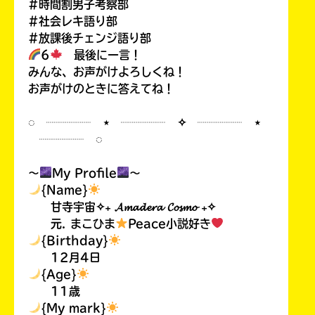
#時間割男子考察部
#社会レキ語り部
#放課後チェンジ語り部
6
最後に一言！
みんな、お声がけよろしくね！
お声がけのときに答えてね！
◌ ┈┈┈┈ ⋆ ┈┈┈┈ ✧ ┈┈┈┈ ⋆
┈┈┈┈ ◌
〜
My Profile
〜
{Name}
甘寺宇宙✧₊ 𝓐𝓶𝓪𝓭𝓮𝓻𝓪 𝓒𝓸𝓼𝓶𝓸 ₊✧
元. まこひま
Peace小説好き
{Birthday}
12月4日
{Age}
11歳
{My mark}