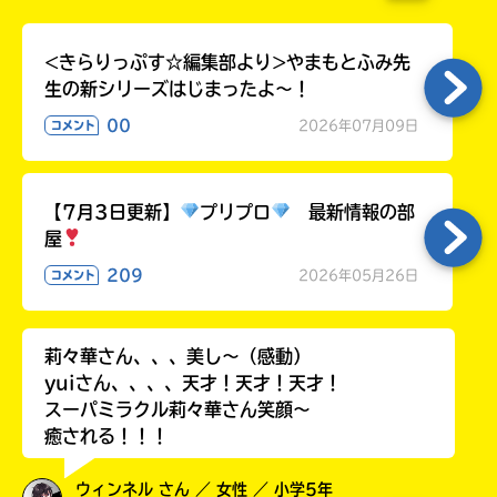
<きらりっぷす☆編集部より>やまもとふみ先
生の新シリーズはじまったよ～！
00
2026年07月09日
コメント
【7月3日更新】
プリプロ
最新情報の部
屋
209
2026年05月26日
コメント
書店に届いた
みんなからのお手紙が
読める
莉々華さん、、、美し〜（感動）
yuiさん、、、、天才！天才！天才！
スーパミラクル莉々華さん笑顔〜
癒される！！！
ウィンネル さん ／ 女性 ／ 小学5年