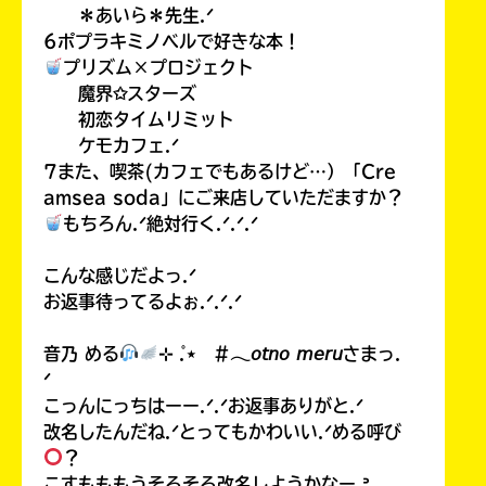
＊あいら＊先生.ᐟ
6ポプラキミノベルで好きな本！
プリズム×プロジェクト
魔界✩スターズ
初恋タイムリミット
ケモカフェ.ᐟ
7また、喫茶(カフェでもあるけど…）「Cre
amsea soda」にご来店していただますか？
もちろん.ᐟ絶対行く.ᐟ.ᐟ.ᐟ
こんな感じだよっ.ᐟ
お返事待ってるよぉ.ᐟ.ᐟ.ᐟ
音乃 める
⊹ ̊.⋆ #𓂃𝘰𝘵𝘯𝘰 𝘮𝘦𝘳𝘶さまっ.
ᐟ
こっんにっちはーー.ᐟ.ᐟお返事ありがと.ᐟ
改名したんだね.ᐟとってもかわいい.ᐟめる呼び
？
こすもももうそろそろ改名しようかなー.ᐣ