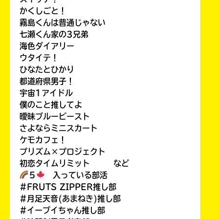
かくしごと！
霧島くんは普通じゃない
七瀬くん家の3兄弟
海色ダイアリー
ウタイテ！
ひなたとひかり
都道府県男子！
宇宙1アイドル
僕のこと推してよ
曖昧ブルービースト
さよならミニスカート
ケモカフェ！
プリズム×プロジェクト
初恋タイムリミット など
５
入っている部活
#FRUTS ZIPPER推し部
#月足天音(あまねき)推し部
#イーブイちゃん推し部