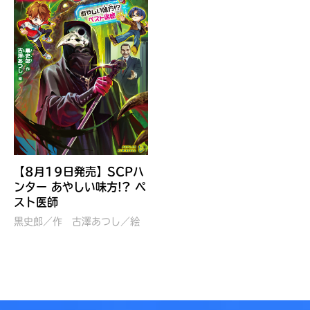
見つかる
【8月19日発売】SCPハ
ンター あやしい味方!? ペ
スト医師
黒史郎／作
古澤あつし／絵
本を飛び出して
みんなとおしゃべり
できる掲示板