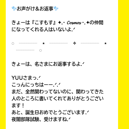
お声がけ&お返事
きょーは『こすもす』✦.· 𝓒𝓸𝓼𝓶𝓸𝓼 ·.✦の仲間
になってくれる人はいないよ.ᐟ
Loading
.
.
.
◌ ┈┈┈┈ ⋆ ┈┈┈┈ ✧ ┈┈┈┈ ⋆
┈┈┈┈ ◌
きょーは、名さまにお返事するよ.ᐟ
YUUさまっ.ᐟ
こっんにっちはーー.ᐟ.ᐟ
まだ、全然関わってないのに、関わってきた
入
人のところに書いてくれてありがとうござい
力
ます！
内
あと、誕生日おめでとうございます.ᐟ
容
夜闇部隊試験、受けますね.ᐟ
に
エ