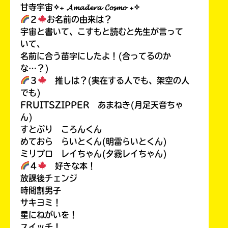
甘寺宇宙✧₊ 𝓐𝓶𝓪𝓭𝓮𝓻𝓪 𝓒𝓸𝓼𝓶𝓸 ₊✧
２
お名前の由来は？
宇宙と書いて、こすもと読むと先生が言って
いて、
名前に合う苗字にしたよ！(合ってるのか
な…？)
３
推しは？(実在する人でも、架空の人
でも)
FRUITSZIPPER あまねき(月足天音ちゃ
ん)
すとぷり ころんくん
めておら らいとくん(明雷らいとくん)
ミリプロ レイちゃん(夕霧レイちゃん)
４
好きな本！
放課後チェンジ
時間割男子
サキヨミ！
星にねがいを！
スイッチ！