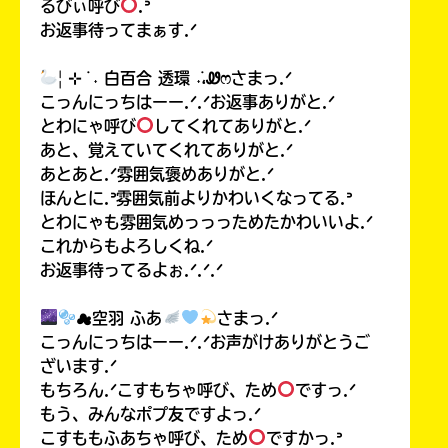
るびぃ呼び
.ᐣ
お返事待ってまぁす.ᐟ
| ⊹ ࣪ ˖ 白百合 透環 ˖࣪،Ꮺෆさまっ.ᐟ
こっんにっちはーー.ᐟ.ᐟお返事ありがと.ᐟ
とわにゃ呼び
してくれてありがと.ᐟ
あと、覚えていてくれてありがと.ᐟ
あとあと.ᐟ雰囲気褒めありがと.ᐟ
ほんとに.ᐣ雰囲気前よりかわいくなってる.ᐣ
とわにゃも雰囲気めっっっためたかわいいよ.ᐟ
これからもよろしくね.ᐟ
お返事待ってるよぉ.ᐟ.ᐟ.ᐟ
☁空羽 ふあ
さまっ.ᐟ
こっんにっちはーー.ᐟ.ᐟお声がけありがとうご
ざいます.ᐟ
もちろん.ᐟこすもちゃ呼び、ため
ですっ.ᐟ
もう、みんなポプ友ですよっ.ᐟ
こすももふあちゃ呼び、ため
ですかっ.ᐣ