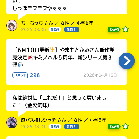
い！
しっぽモフモフやぁぁぁ
ちーちっち さん ／ 女性 ／ 小学6年
2026.08.05
わかる
NEW
注目 !!
【6月10日更新
】やまもとふみさん新作発
売決定
キミノベル５周年、新シリーズ第３
弾
298
2026年04月15日
コメント
私は絶対に「これだ！」と思って買いまし
た！（金欠気味）
歴バス推しシャチ さん ／ 女性 ／ 小学5年
2026.08.01
わかる
NEW
注目 !!