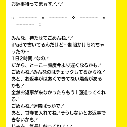
お返事待ってまぁす.ᐟ.ᐟ.ᐟ
◌ ┈┈┈┈ ⋆ ┈┈┈┈ ✧ ┈┈┈┈ ⋆
┈┈┈┈ ◌
みんな、待たせてごめんね.ᐟ.ᐟ
iPadで書いてるんだけど…制限かけられちゃ
ったの…
1日2時間.ᐟなの.ᐟ
だから、とーこー頻度今より遅くなるかも.ᐟ
ごめんね.ᐟみんなのはチェックしてるからね.ᐟ
あと、お返事がはあくできてない場合がある
かも.ᐟ
全然お返事が来なかったらもう1回送ってくれ
る.ᐣ
ごめんね.ᐟ迷惑ばっかで.ᐟ
あと、甘寺を入れてね.ᐟそうしないとお返事で
きないかも.ᐟ
じゃあ、気長に待ってね.ᐟ.ᐟ.ᐟ