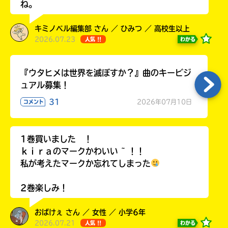
ね。
キミノベル編集部 さん ／ ひみつ ／ 高校生以上
2026.07.23
わかる
人気 !!
『ウタヒメは世界を滅ぼすか？』曲のキービジ
ュアル募集！
31
2026年07月10日
コメント
1巻買いました ！
自分だけの
本だなが作れる！
ｋｉｒａのマークかわいい ~ ！！
私が考えたマークか忘れてしまった
2巻楽しみ！
おばけぇ さん ／ 女性 ／ 小学6年
2026.07.21
わかる
人気 !!