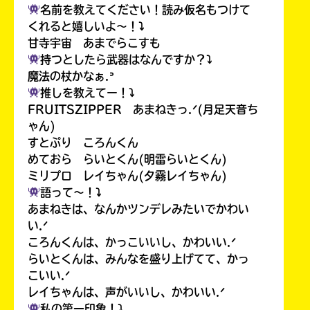
名前を教えてください！読み仮名もつけて
ラ
ー
くれると嬉しいよ〜！⤵︎
が
甘寺宇宙 あまでらこすも
あ
持つとしたら武器はなんですか？⤵︎
る
魔法の杖かなぁ.ᐣ
の
推しを教えてー！⤵︎
で、
FRUITSZIPPER あまねきっ.ᐟ(月足天音ち
も
ゃん)
う
すとぷり ころんくん
一
めておら らいとくん(明雷らいとくん)
度
い
ミリプロ レイちゃん(夕霧レイちゃん)
確
い
え
語って〜！⤵︎
認
あまねきは、なんかツンデレみたいでかわい
し
い.ᐟ
て
ころんくんは、かっこいいし、かわいい.ᐟ
み
て
らいとくんは、みんなを盛り上げてて、かっ
ね
こいい.ᐟ
レイちゃんは、声がいいし、かわいい.ᐟ
戻
私の第一印象！⤵︎