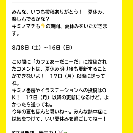
￣￣￣￣￣￣￣￣￣￣￣￣￣￣￣￣￣￣
みんな、いつも投稿ありがとう！ 夏休み、
楽しんでるかな？
キミノマチも
の期間、夏休みをいただきま
す。
8月8日（土）～16日（日）
この間に「カフェあーだこーだ」に投稿され
たコメントは、夏休み明け後も更新すること
ができないよ！ 17日（月）以降に送って
ね。
キミノ書房やイラステーションへの投稿はO
キミノラジオ配信中！
いろんな動画が
K！ 17日（月）以降の更新になるけど、よ
見られる
かったら送ってね。
今年の夏もほんと暑いね～。みんな熱中症に
は気をつけて、いい夏休みを過ごしてねー！
⛏7月新刊、発売中！