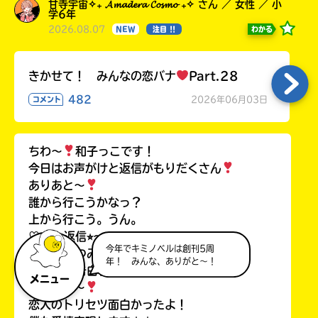
甘寺宇宙✧₊ 𝓐𝓶𝓪𝓭𝓮𝓻𝓪 𝓒𝓸𝓼𝓶𝓸 ₊✧ さん ／ 女性 ／ 小
学6年
2026.08.07
わかる
NEW
注目 !!
きかせて！ みんなの恋バナ
Part.28
482
2026年06月03日
コメント
ちわ〜
和子っこです！
今日はお声がけと返信がもりだくさん
ありあと〜
誰から行こうかなっ？
上から行こう。うん。
♡⭐︎〜⭐︎返信⭐︎〜⭐︎♡
今年でキミノベルは創刊5周
ここなつみるく
さん
年！ みんな、ありがと～！
ちわ〜
告白特集見てくれたん⁉︎
メニュー
ありあと〜
恋人のトリセツ面白かったよ！