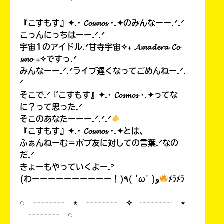
『こすもす』✦.· 𝓒𝓸𝓼𝓶𝓸𝓼 ·.✦のみんなーー.ᐟ.ᐟ
こっんにっちはーー.ᐟ.ᐟ
宇宙1のアイドル.ᐟ甘寺宇宙✧₊ 𝓐𝓶𝓪𝓭𝓮𝓻𝓪 𝓒𝓸
𝓼𝓶𝓸 ₊✧ですっ.ᐟ
みんなーー.ᐟ.ᐟライブ遅くなってごめんねー.ᐟ.
ᐟ
そこで.ᐟ『こすもす』✦.· 𝓒𝓸𝓼𝓶𝓸𝓼 ·.✦ってな
に？って思った.ᐟ
そこのあなたーーー.ᐟ.ᐟ.ᐟ
『こすもす』✦.· 𝓒𝓸𝓼𝓶𝓸𝓼 ·.✦とは、
ふぁんねーむ＝ポプ友に対しての言葉.ᐟなの
だ.ᐟ
きょーもやっていくよー.ᐣ
(わーーーーーーーーーー！)٩( 'ω' )و
ﾒﾗﾒﾗ
◌ ┈┈┈┈ ⋆ ┈┈┈┈ ✧ ┈┈┈┈ ⋆
┈┈┈┈ ◌