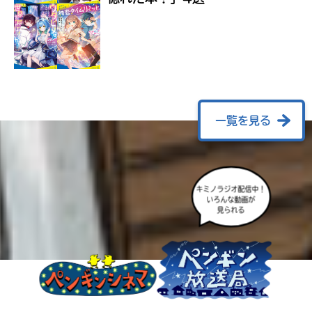
ラ
ー
が
あ
る
の
で、
も
一覧を見る
う
一
度
い
確
い
キミノラジオ配信中！
え
認
いろんな動画が
見られる
し
て
み
て
ね
戻