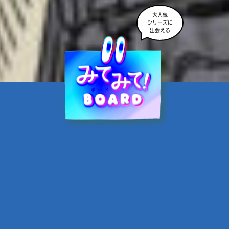
大人気
シリーズに
出会える
魔界☆スターズ②愛のため
に、悪魔と魂の契約
あんのまる／作
翡翠てう／絵