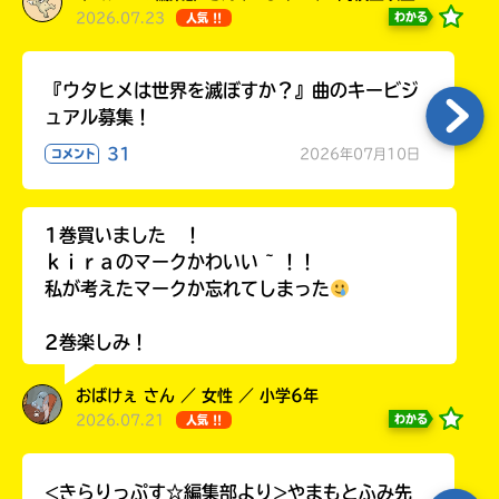
2026.07.23
わかる
人気 !!
『ウタヒメは世界を滅ぼすか？』曲のキービジ
ュアル募集！
31
2026年07月10日
コメント
1巻買いました ！
ｋｉｒａのマークかわいい ~ ！！
私が考えたマークか忘れてしまった
2巻楽しみ！
おばけぇ さん ／ 女性 ／ 小学6年
2026.07.21
わかる
人気 !!
<きらりっぷす☆編集部より>やまもとふみ先