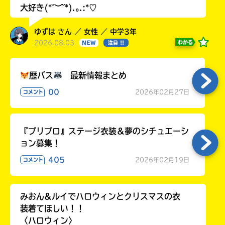
大好き(*˘︶˘*).｡.:*♡
ゆずは さん ／ 女性 ／ 中学3年
2026.08.03
わかる
NEW
注目 !!
歴バス
最新情報まとめ
00
2026年02月27日
コメント
『プリプロ』ステージ衣装＆夢のシチュエーシ
ョン募集！
405
2026年02月19日
コメント
みおん&ルイでハロウィンとクリスマスの衣
装着てほしい！！
〈ハロウィン〉