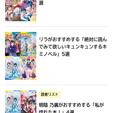
選
Loading
.
.
.
リラがおすすめする
「絶対に読ん
でみて欲しいキュンキュンするキ
ミノベル」5選
入
力
内
読者リスト
容
明陰 乃裏がおすすめする
「私が
に
エ
惚れた本！」4選