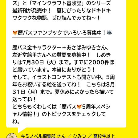
ズ」と「マインクラフト冒険記」のシリーズ
最新刊が発売中！ 夏にぴったりなドキドキ
ワクワクな物語、ぜひ読んでみてね～！
歴バスファンブックでいろいろ募集中！
￣￣￣￣￣￣￣￣￣￣￣￣￣￣￣￣￣￣
歴バス全キャラクター＋あさばみゆきさん、
左近堂絵里さんへの質問を募集中！ しめき
りは7月30日（火）まで。すでに2000件ほ
ど届いています。本当にありがとう！
そして、イラストコンテストも開さい中。5周
年をお祝いする絵を送ってね！ こちらは8月
31日（月）まで。夏休みによかったら描いて
送ってね！
どちらもくわしくは「歴バス
5周年スペシ
ャル情報！」のトピックスをチェックして
ね。
キミノベル編集部 さん ／ ひみつ ／ 高校生以上