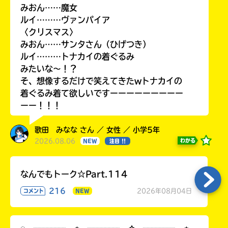
みおん……魔女
ルイ………ヴァンパイア
〈クリスマス〉
みおん……サンタさん（ひげつき）
ルイ………トナカイの着ぐるみ
みたいな〜！？
そ、想像するだけで笑えてきたwトナカイの
着ぐるみ着て欲しいですーーーーーーーーー
ーー！！！
歌田 みなな さん ／ 女性 ／ 小学5年
2026.08.06
わかる
NEW
注目 !!
なんでもトーク☆Part.114
216
2026年08月04日
コメント
NEW