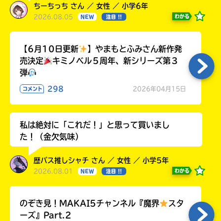
ちーちっち さん ／ 女性 ／ 小学6年
2026.08.05
わかる
NEW
注目 !!
【6月10日更新
】やまもとふみさん新作発
売決定
キミノベル５周年、新シリーズ第３
弾
298
2026年04月15日
コメント
私は絶対に「これだ！」と思って買いまし
た！（金欠気味）
歴バス推しシャチ さん ／ 女性 ／ 小学5年
2026.08.01
わかる
NEW
注目 !!
のぞき見！MAKAI5チャンネル『魔界
スタ
ーズ』Part.2