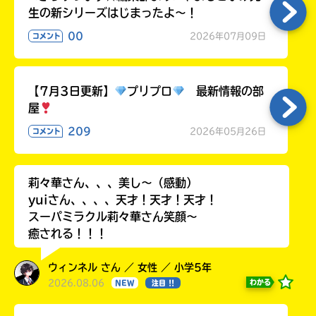
生の新シリーズはじまったよ～！
00
2026年07月09日
コメント
【7月3日更新】
プリプロ
最新情報の部
屋
209
2026年05月26日
コメント
莉々華さん、、、美し〜（感動）
yuiさん、、、、天才！天才！天才！
スーパミラクル莉々華さん笑顔〜
癒される！！！
ウィンネル さん ／ 女性 ／ 小学5年
2026.08.06
わかる
NEW
注目 !!