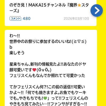
のぞき見！MAKAI５チャンネル『魔界
スタ
ーズ』
480
2026年03月10日
コメント
わ〜!!
世界中のお祭りに参加するのいいね!(≧∇≦)
b
楽しそう
星来ちゃん､新刊の情報見たよ!!あなたのドヤ
顔可愛いです
(ӦｖӦ｡)
フェリスくんもなんでか照れてて可愛かった
てかフェリスくん何?!この前の返信!!可愛い
かよ〜!!「何でも焼きますよ｡お魚でもケーキ
でも｡やきもちでも!
」って!!フェリスくんの
やきもち見てみたい…!!ファンサがすぎる〜!!