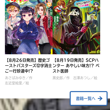
【8月26日発売】歴史ゴ
【8月19日発売】SCPハ
ーストバスターズ⑫字消士
ンター あやしい味方!? ペ
ご一行珍道中!?
スト医師
ぼくたちのマインクラフト
レッツゴー！まいぜんシス
冒険記 エンチャント剣
ターズ とつぜん、王様に
あさばみゆき／作
黒史郎／作
古澤あつし／絵
VS暴走モブ
左近堂絵里／絵
なってしまった結果！？
【7月8日発売】
針とら／作
五味まちと／絵
Ｍｉｎｅｃｒａｆｔカップ運
石崎洋司／文
書籍一覧へ
営委員会／協力
佐久間さのすけ／絵