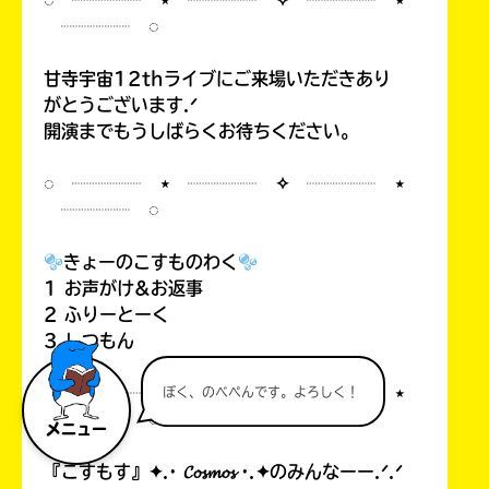
◌ ┈┈┈┈ ⋆ ┈┈┈┈ ✧ ┈┈┈┈ ⋆
┈┈┈┈ ◌
甘寺宇宙12thライブにご来場いただきあり
がとうございます.ᐟ
開演までもうしばらくお待ちください。
◌ ┈┈┈┈ ⋆ ┈┈┈┈ ✧ ┈┈┈┈ ⋆
┈┈┈┈ ◌
きょーのこすものわく
1 お声がけ&お返事
2 ふりーとーく
3 しつもん
◌ ┈┈┈┈ ⋆ ┈┈┈┈ ✧ ┈┈┈┈ ⋆
ぼく、のべぺんです。よろしく！
┈┈┈┈ ◌
メニュー
『こすもす』✦.· 𝓒𝓸𝓼𝓶𝓸𝓼 ·.✦のみんなーー.ᐟ.ᐟ