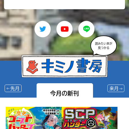
読みたい本が
見つかる
先月
来月
今月の新刊