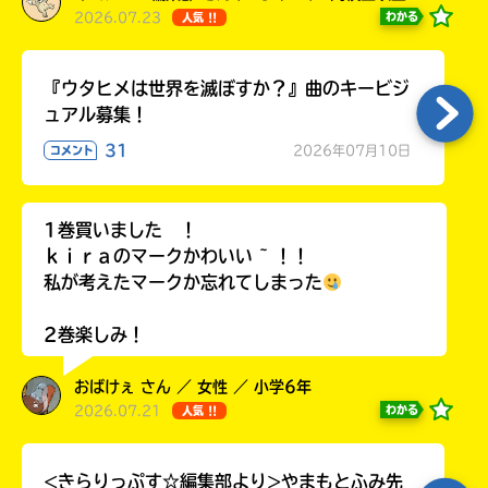
2026.07.23
わかる
人気 !!
『ウタヒメは世界を滅ぼすか？』曲のキービジ
ュアル募集！
31
2026年07月10日
コメント
1巻買いました ！
ｋｉｒａのマークかわいい ~ ！！
私が考えたマークか忘れてしまった
2巻楽しみ！
おばけぇ さん ／ 女性 ／ 小学6年
2026.07.21
わかる
人気 !!
<きらりっぷす☆編集部より>やまもとふみ先