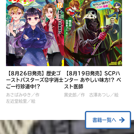
【8月26日発売】歴史ゴ
【8月19日発売】SCPハ
ーストバスターズ⑫字消士
ンター あやしい味方!? ペ
ご一行珍道中!?
スト医師
ぼくたちのマインクラフト
レッツゴー！まいぜんシス
冒険記 エンチャント剣
ターズ とつぜん、王様に
あさばみゆき／作
黒史郎／作
古澤あつし／絵
VS暴走モブ
左近堂絵里／絵
なってしまった結果！？
【7月8日発売】
針とら／作
五味まちと／絵
Ｍｉｎｅｃｒａｆｔカップ運
石崎洋司／文
書籍一覧へ
営委員会／協力
佐久間さのすけ／絵