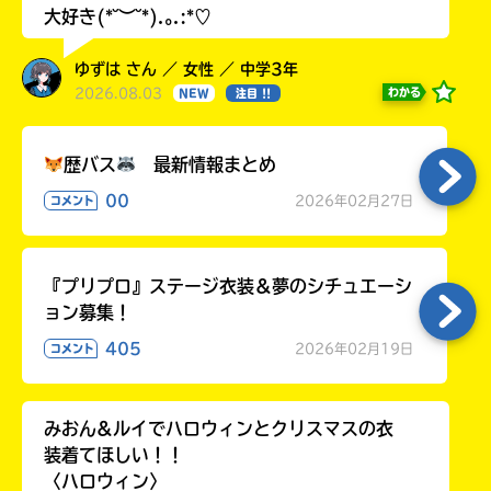
大好き(*˘︶˘*).｡.:*♡
ゆずは さん ／ 女性 ／ 中学3年
2026.08.03
わかる
NEW
注目 !!
歴バス
最新情報まとめ
00
2026年02月27日
コメント
『プリプロ』ステージ衣装＆夢のシチュエーシ
ョン募集！
405
2026年02月19日
コメント
みおん&ルイでハロウィンとクリスマスの衣
装着てほしい！！
〈ハロウィン〉