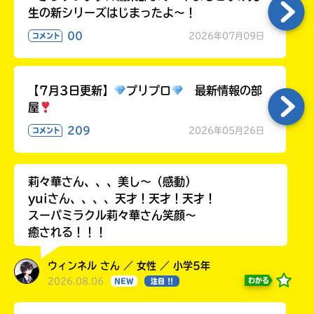
生の新シリーズはじまったよ～！
00
2026年07月09日
コメント
【7月3日更新】
プリプロ
最新情報の部
屋
209
2026年05月26日
コメント
莉々華さん、、、美し〜（感動）
yuiさん、、、、天才！天才！天才！
スーパミラクル莉々華さん笑顔〜
癒される！！！
ウィンネル さん ／ 女性 ／ 小学5年
2026.08.06
わかる
NEW
注目 !!