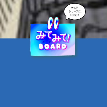
大人気
シリーズに
出会える
魔界☆スターズ②愛のため
に、悪魔と魂の契約
あんのまる／作
翡翠てう／絵