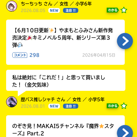
ちーちっち さん ／ 女性 ／ 小学6年
2026.08.05
わかる
NEW
注目 !!
【6月10日更新
】やまもとふみさん新作発
売決定
キミノベル５周年、新シリーズ第３
弾
298
2026年04月15日
コメント
私は絶対に「これだ！」と思って買いまし
た！（金欠気味）
歴バス推しシャチ さん ／ 女性 ／ 小学5年
2026.08.01
わかる
NEW
注目 !!
のぞき見！MAKAI5チャンネル『魔界
スタ
ーズ』Part.2