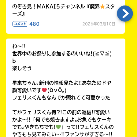
のぞき見！MAKAI５チャンネル『魔界
スタ
ーズ』
480
2026年03月10日
コメント
わ〜!!
世界中のお祭りに参加するのいいね!(≧∇≦)
b
楽しそう
星来ちゃん､新刊の情報見たよ!!あなたのドヤ
顔可愛いです
(ӦｖӦ｡)
フェリスくんもなんでか照れてて可愛かった
てかフェリスくん何?!この前の返信!!可愛い
かよ〜!!「何でも焼きますよ｡お魚でもケーキ
でも｡やきもちでも!
」って!!フェリスくんの
やきもち見てみたい…!!ファンサがすぎる〜!!