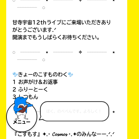
◌ ┈┈┈┈ ⋆ ┈┈┈┈ ✧ ┈┈┈┈ ⋆
┈┈┈┈ ◌
甘寺宇宙12thライブにご来場いただきあり
がとうございます.ᐟ
開演までもうしばらくお待ちください。
◌ ┈┈┈┈ ⋆ ┈┈┈┈ ✧ ┈┈┈┈ ⋆
┈┈┈┈ ◌
きょーのこすものわく
1 お声がけ&お返事
2 ふりーとーく
3 しつもん
◌ ┈┈┈┈ ⋆ ┈┈┈┈ ✧ ┈┈┈┈ ⋆
ぼく、のべぺんです。よろしく！
┈┈┈┈ ◌
メニュー
『こすもす』✦.· 𝓒𝓸𝓼𝓶𝓸𝓼 ·.✦のみんなーー.ᐟ.ᐟ