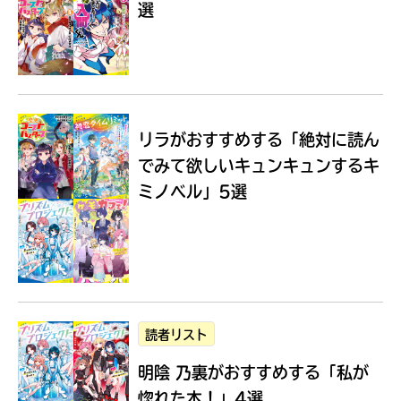
選
Loading
.
.
.
リラがおすすめする
「絶対に読ん
でみて欲しいキュンキュンするキ
ミノベル」5選
入
力
内
読者リスト
容
明陰 乃裏がおすすめする
「私が
に
エ
惚れた本！」4選