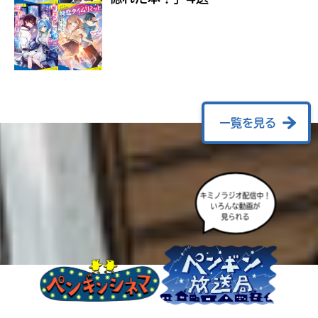
ラ
ー
が
あ
る
の
で、
も
一覧を見る
う
一
度
い
確
い
キミノラジオ配信中！
え
認
いろんな動画が
見られる
し
て
み
て
ね
戻