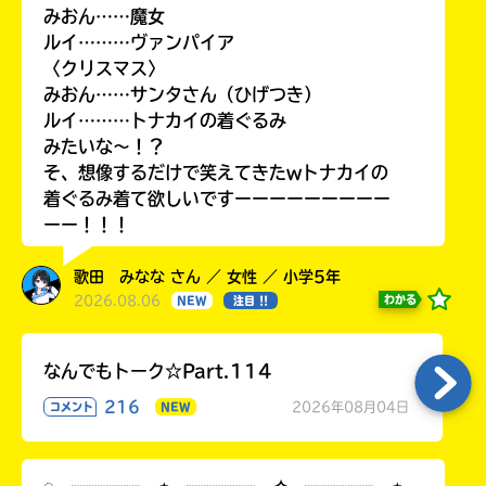
みおん……魔女
ルイ………ヴァンパイア
〈クリスマス〉
みおん……サンタさん（ひげつき）
ルイ………トナカイの着ぐるみ
みたいな〜！？
そ、想像するだけで笑えてきたwトナカイの
着ぐるみ着て欲しいですーーーーーーーーー
ーー！！！
歌田 みなな さん ／ 女性 ／ 小学5年
2026.08.06
わかる
NEW
注目 !!
なんでもトーク☆Part.114
216
2026年08月04日
コメント
NEW