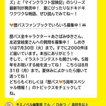
ズ」と「マインクラフト冒険記」のシリーズ
最新刊が発売中！ 夏にぴったりなドキドキ
ワクワクな物語、ぜひ読んでみてね～！
歴バスファンブックでいろいろ募集中！
￣￣￣￣￣￣￣￣￣￣￣￣￣￣￣￣￣￣
歴バス全キャラクター＋あさばみゆきさん、
左近堂絵里さんへの質問を募集中！ しめき
りは7月30日（火）まで。すでに2000件ほ
ど届いています。本当にありがとう！
そして、イラストコンテストも開さい中。5周
年をお祝いする絵を送ってね！ こちらは8月
31日（月）まで。夏休みによかったら描いて
送ってね！
どちらもくわしくは「歴バス
5周年スペシ
ャル情報！」のトピックスをチェックして
ね。
キミノベル編集部 さん ／ ひみつ ／ 高校生以上