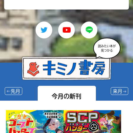
読みたい本が
見つかる
先月
来月
今月の新刊