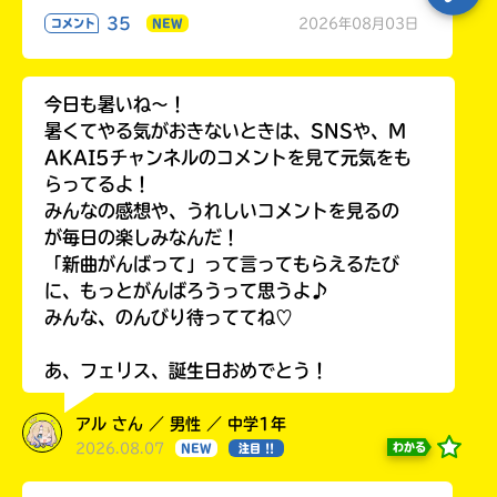
35
2026年08月03日
コメント
NEW
今日も暑いね〜！
暑くてやる気がおきないときは、SNSや、M
AKAI5チャンネルのコメントを見て元気をも
らってるよ！
みんなの感想や、うれしいコメントを見るの
が毎日の楽しみなんだ！
「新曲がんばって」って言ってもらえるたび
に、もっとがんばろうって思うよ♪
みんな、のんびり待っててね♡
あ、フェリス、誕生日おめでとう！
アル さん ／ 男性 ／ 中学1年
2026.08.07
わかる
NEW
注目 !!