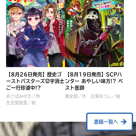
【8月26日発売】歴史ゴ
【8月19日発売】SCPハ
ーストバスターズ⑫字消士
ンター あやしい味方!? ペ
ご一行珍道中!?
スト医師
ぼくたちのマインクラフト
レッツゴー！まいぜんシス
冒険記 エンチャント剣
ターズ とつぜん、王様に
あさばみゆき／作
黒史郎／作
古澤あつし／絵
VS暴走モブ
左近堂絵里／絵
なってしまった結果！？
【7月8日発売】
針とら／作
五味まちと／絵
Ｍｉｎｅｃｒａｆｔカップ運
石崎洋司／文
書籍一覧へ
営委員会／協力
佐久間さのすけ／絵