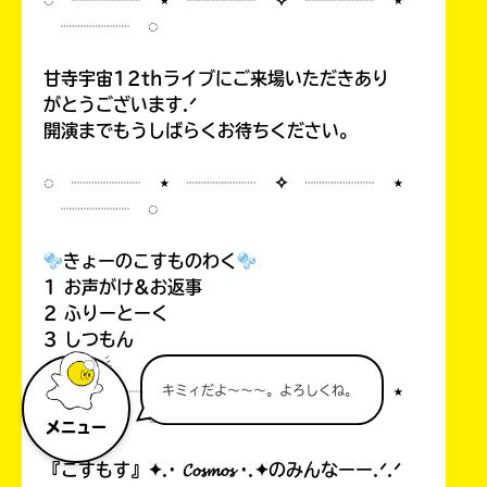
◌ ┈┈┈┈ ⋆ ┈┈┈┈ ✧ ┈┈┈┈ ⋆
┈┈┈┈ ◌
甘寺宇宙12thライブにご来場いただきあり
がとうございます.ᐟ
開演までもうしばらくお待ちください。
◌ ┈┈┈┈ ⋆ ┈┈┈┈ ✧ ┈┈┈┈ ⋆
┈┈┈┈ ◌
きょーのこすものわく
1 お声がけ&お返事
2 ふりーとーく
3 しつもん
◌ ┈┈┈┈ ⋆ ┈┈┈┈ ✧ ┈┈┈┈ ⋆
キミィだよ～～～。よろしくね。
┈┈┈┈ ◌
メニュー
『こすもす』✦.· 𝓒𝓸𝓼𝓶𝓸𝓼 ·.✦のみんなーー.ᐟ.ᐟ