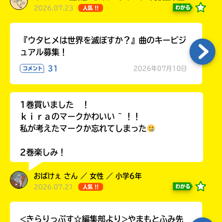
2026.07.23
わかる
人気 !!
『ウタヒメは世界を滅ぼすか？』曲のキービジ
ュアル募集！
31
2026年07月10日
コメント
1巻買いました ！
ｋｉｒａのマークかわいい ~ ！！
私が考えたマークか忘れてしまった
2巻楽しみ！
おばけぇ さん ／ 女性 ／ 小学6年
2026.07.21
わかる
人気 !!
<きらりっぷす☆編集部より>やまもとふみ先