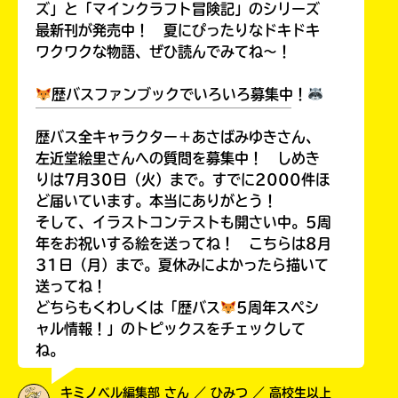
ズ」と「マインクラフト冒険記」のシリーズ
最新刊が発売中！ 夏にぴったりなドキドキ
ワクワクな物語、ぜひ読んでみてね～！
歴バスファンブックでいろいろ募集中！
￣￣￣￣￣￣￣￣￣￣￣￣￣￣￣￣￣￣
歴バス全キャラクター＋あさばみゆきさん、
左近堂絵里さんへの質問を募集中！ しめき
りは7月30日（火）まで。すでに2000件ほ
ど届いています。本当にありがとう！
そして、イラストコンテストも開さい中。5周
年をお祝いする絵を送ってね！ こちらは8月
31日（月）まで。夏休みによかったら描いて
送ってね！
どちらもくわしくは「歴バス
5周年スペシ
ャル情報！」のトピックスをチェックして
ね。
キミノベル編集部 さん ／ ひみつ ／ 高校生以上