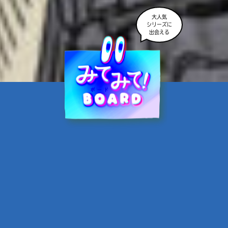
大人気
シリーズに
出会える
魔界☆スターズ②愛のため
に、悪魔と魂の契約
あんのまる／作
翡翠てう／絵