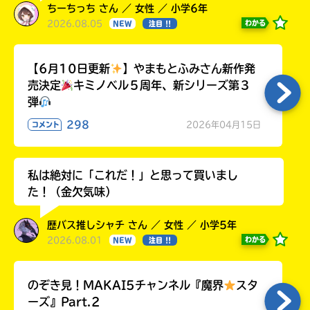
ちーちっち さん ／ 女性 ／ 小学6年
2026.08.05
わかる
NEW
注目 !!
【6月10日更新
】やまもとふみさん新作発
売決定
キミノベル５周年、新シリーズ第３
弾
298
2026年04月15日
コメント
私は絶対に「これだ！」と思って買いまし
た！（金欠気味）
歴バス推しシャチ さん ／ 女性 ／ 小学5年
2026.08.01
わかる
NEW
注目 !!
のぞき見！MAKAI5チャンネル『魔界
スタ
ーズ』Part.2