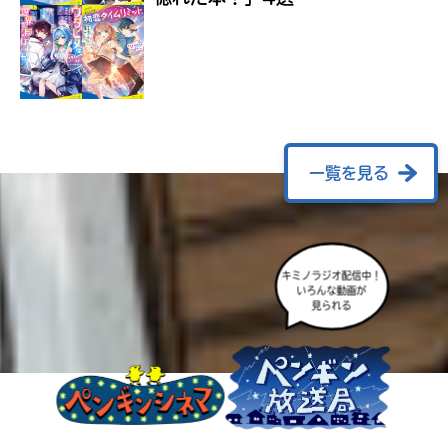
ラ
ー
が
あ
る
の
で、
も
一覧を見る
う
一
度
い
確
い
キミノラジオ配信中！
え
認
いろんな動画が
し
見られる
て
み
て
ね
戻