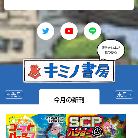
読みたい本が
見つかる
先月
来月
今月の新刊