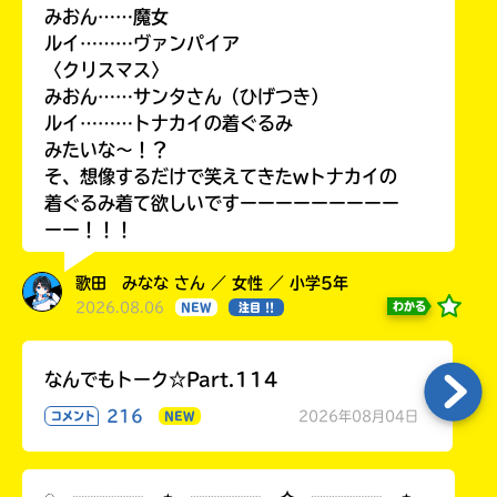
みおん……魔女
ルイ………ヴァンパイア
〈クリスマス〉
みおん……サンタさん（ひげつき）
ルイ………トナカイの着ぐるみ
みたいな〜！？
そ、想像するだけで笑えてきたwトナカイの
着ぐるみ着て欲しいですーーーーーーーーー
ーー！！！
歌田 みなな さん ／ 女性 ／ 小学5年
2026.08.06
わかる
NEW
注目 !!
なんでもトーク☆Part.114
216
2026年08月04日
コメント
NEW