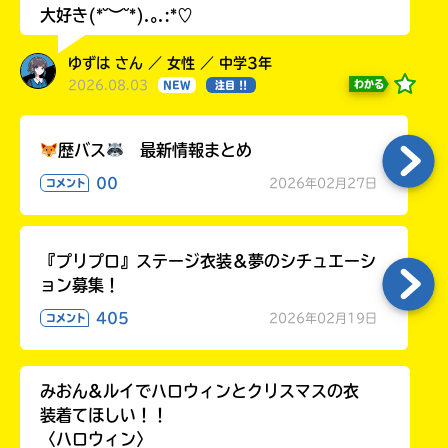
大好き(*˘︶˘*).｡.:*♡
ゆずは さん ／ 女性 ／ 中学3年
2026.08.03
わかる
NEW
注目 !!
歴バス
最新情報まとめ
00
2026年02月27日
コメント
『プリプロ』ステージ衣装＆夢のシチュエーシ
ョン募集！
405
2026年02月19日
コメント
みおん&ルイでハロウィンとクリスマスの衣
装着てほしい！！
〈ハロウィン〉