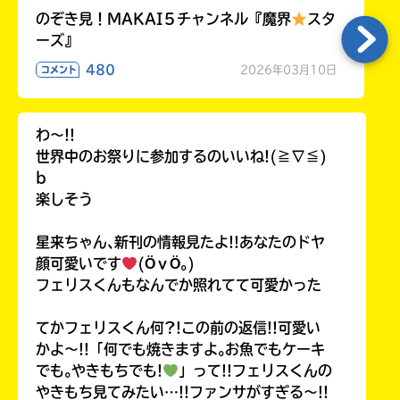
のぞき見！MAKAI５チャンネル『魔界
スタ
ーズ』
480
2026年03月10日
コメント
わ〜!!
世界中のお祭りに参加するのいいね!(≧∇≦)
b
楽しそう
星来ちゃん､新刊の情報見たよ!!あなたのドヤ
顔可愛いです
(ӦｖӦ｡)
フェリスくんもなんでか照れてて可愛かった
てかフェリスくん何?!この前の返信!!可愛い
かよ〜!!「何でも焼きますよ｡お魚でもケーキ
でも｡やきもちでも!
」って!!フェリスくんの
やきもち見てみたい…!!ファンサがすぎる〜!!