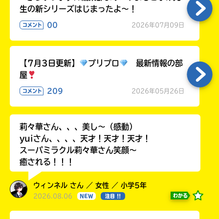
生の新シリーズはじまったよ～！
00
2026年07月09日
コメント
【7月3日更新】
プリプロ
最新情報の部
屋
209
2026年05月26日
コメント
莉々華さん、、、美し〜（感動）
yuiさん、、、、天才！天才！天才！
スーパミラクル莉々華さん笑顔〜
癒される！！！
ウィンネル さん ／ 女性 ／ 小学5年
2026.08.06
わかる
NEW
注目 !!