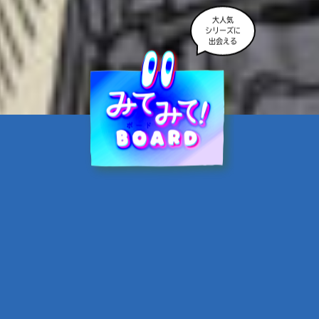
大人気
シリーズに
出会える
魔界☆スターズ②愛のため
に、悪魔と魂の契約
あんのまる／作
翡翠てう／絵