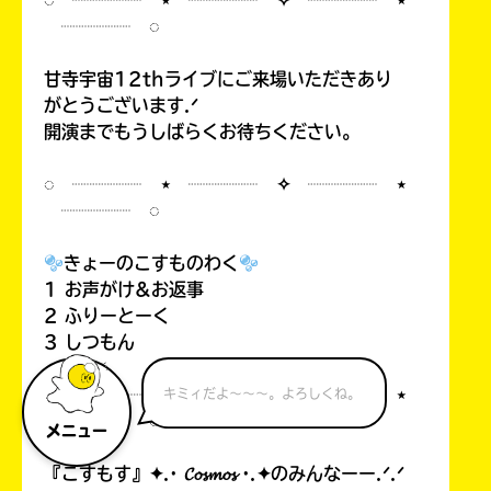
◌ ┈┈┈┈ ⋆ ┈┈┈┈ ✧ ┈┈┈┈ ⋆
┈┈┈┈ ◌
甘寺宇宙12thライブにご来場いただきあり
がとうございます.ᐟ
開演までもうしばらくお待ちください。
◌ ┈┈┈┈ ⋆ ┈┈┈┈ ✧ ┈┈┈┈ ⋆
┈┈┈┈ ◌
きょーのこすものわく
1 お声がけ&お返事
2 ふりーとーく
3 しつもん
◌ ┈┈┈┈ ⋆ ┈┈┈┈ ✧ ┈┈┈┈ ⋆
キミィだよ～～～。よろしくね。
┈┈┈┈ ◌
メニュー
『こすもす』✦.· 𝓒𝓸𝓼𝓶𝓸𝓼 ·.✦のみんなーー.ᐟ.ᐟ