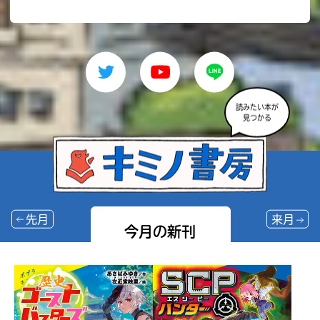
読みたい本が
見つかる
先月
来月
今月の新刊