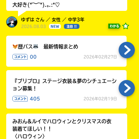
大好き(*˘︶˘*).｡.:*♡
ゆずは さん ／ 女性 ／ 中学3年
2026.08.03
わかる
NEW
注目 !!
歴バス
最新情報まとめ
00
2026年02月27日
コメント
『プリプロ』ステージ衣装＆夢のシチュエーシ
ョン募集！
405
2026年02月19日
コメント
みおん&ルイでハロウィンとクリスマスの衣
装着てほしい！！
〈ハロウィン〉