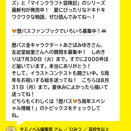
ズ」と「マインクラフト冒険記」のシリーズ
最新刊が発売中！ 夏にぴったりなドキドキ
ワクワクな物語、ぜひ読んでみてね～！
歴バスファンブックでいろいろ募集中！
￣￣￣￣￣￣￣￣￣￣￣￣￣￣￣￣￣￣
歴バス全キャラクター＋あさばみゆきさん、
左近堂絵里さんへの質問を募集中！ しめき
りは7月30日（火）まで。すでに2000件ほ
ど届いています。本当にありがとう！
そして、イラストコンテストも開さい中。5周
年をお祝いする絵を送ってね！ こちらは8月
31日（月）まで。夏休みによかったら描いて
送ってね！
どちらもくわしくは「歴バス
5周年スペシ
ャル情報！」のトピックスをチェックして
ね。
キミノベル編集部 さん ／ ひみつ ／ 高校生以上