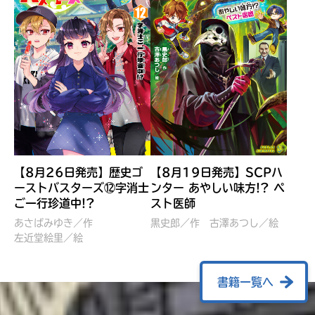
【8月26日発売】歴史ゴ
【8月19日発売】SCPハ
ーストバスターズ⑫字消士
ンター あやしい味方!? ペ
ご一行珍道中!?
スト医師
ぼくたちのマインクラフト
レッツゴー！まいぜんシス
冒険記 エンチャント剣
ターズ とつぜん、王様に
あさばみゆき／作
黒史郎／作
古澤あつし／絵
VS暴走モブ
左近堂絵里／絵
なってしまった結果！？
【7月8日発売】
針とら／作
五味まちと／絵
Ｍｉｎｅｃｒａｆｔカップ運
石崎洋司／文
書籍一覧へ
営委員会／協力
佐久間さのすけ／絵