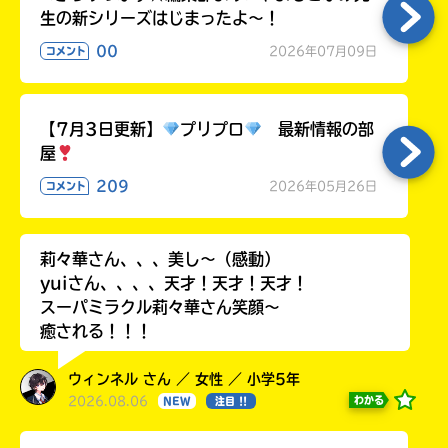
生の新シリーズはじまったよ～！
00
2026年07月09日
コメント
【7月3日更新】
プリプロ
最新情報の部
屋
209
2026年05月26日
コメント
莉々華さん、、、美し〜（感動）
yuiさん、、、、天才！天才！天才！
スーパミラクル莉々華さん笑顔〜
癒される！！！
ウィンネル さん ／ 女性 ／ 小学5年
2026.08.06
わかる
NEW
注目 !!