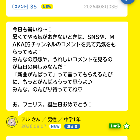
35
2026年08月03日
コメント
NEW
今日も暑いね〜！
暑くてやる気がおきないときは、SNSや、M
AKAI5チャンネルのコメントを見て元気をも
らってるよ！
みんなの感想や、うれしいコメントを見るの
が毎日の楽しみなんだ！
「新曲がんばって」って言ってもらえるたび
に、もっとがんばろうって思うよ♪
みんな、のんびり待っててね♡
あ、フェリス、誕生日おめでとう！
アル さん ／ 男性 ／ 中学1年
2026.08.07
わかる
NEW
注目 !!