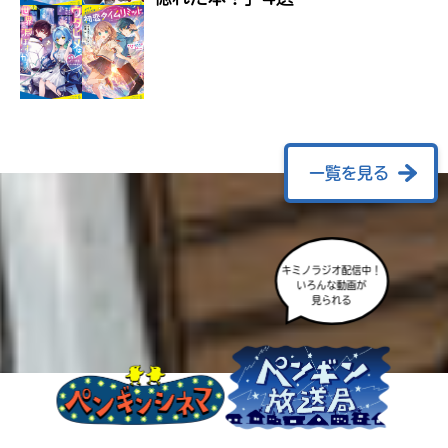
ラ
ー
が
あ
る
の
で、
も
一覧を見る
う
一
度
い
確
い
え
キミノラジオ配信中！
認
いろんな動画が
し
見られる
て
み
て
ね
戻