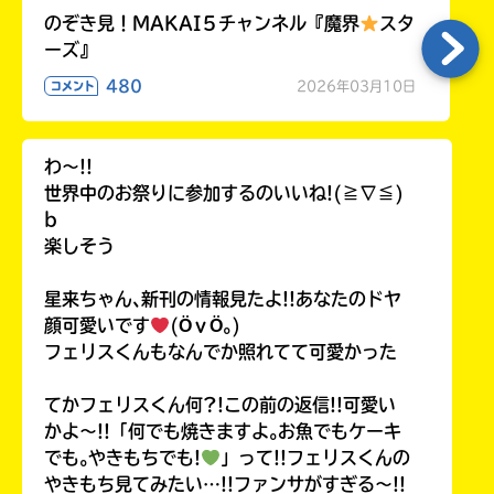
のぞき見！MAKAI５チャンネル『魔界
スタ
ーズ』
480
2026年03月10日
コメント
わ〜!!
世界中のお祭りに参加するのいいね!(≧∇≦)
b
楽しそう
星来ちゃん､新刊の情報見たよ!!あなたのドヤ
顔可愛いです
(ӦｖӦ｡)
フェリスくんもなんでか照れてて可愛かった
てかフェリスくん何?!この前の返信!!可愛い
かよ〜!!「何でも焼きますよ｡お魚でもケーキ
でも｡やきもちでも!
」って!!フェリスくんの
やきもち見てみたい…!!ファンサがすぎる〜!!