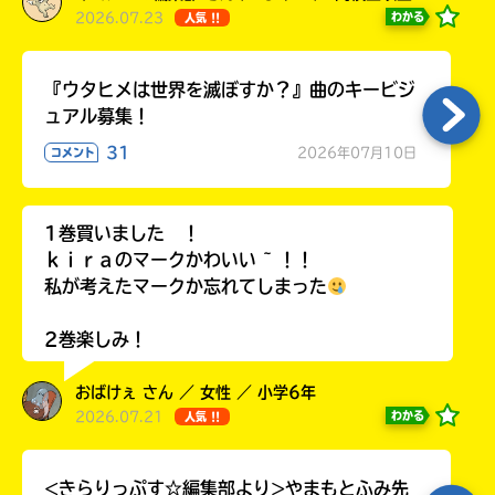
2026.07.23
わかる
人気 !!
『ウタヒメは世界を滅ぼすか？』曲のキービジ
ュアル募集！
31
2026年07月10日
コメント
1巻買いました ！
ｋｉｒａのマークかわいい ~ ！！
私が考えたマークか忘れてしまった
2巻楽しみ！
おばけぇ さん ／ 女性 ／ 小学6年
2026.07.21
わかる
人気 !!
<きらりっぷす☆編集部より>やまもとふみ先