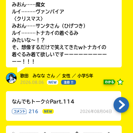
みおん……魔女
ルイ………ヴァンパイア
〈クリスマス〉
みおん……サンタさん（ひげつき）
ルイ………トナカイの着ぐるみ
みたいな〜！？
そ、想像するだけで笑えてきたwトナカイの
着ぐるみ着て欲しいですーーーーーーーーー
ーー！！！
歌田 みなな さん ／ 女性 ／ 小学5年
2026.08.06
わかる
NEW
注目 !!
なんでもトーク☆Part.114
216
2026年08月04日
コメント
NEW