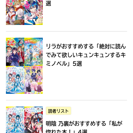
選
Loading
.
.
.
リラがおすすめする
「絶対に読ん
でみて欲しいキュンキュンするキ
ミノベル」5選
入
力
内
読者リスト
容
明陰 乃裏がおすすめする
「私が
に
エ
惚れた本！」4選