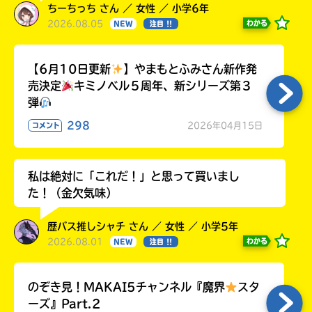
ちーちっち さん ／ 女性 ／ 小学6年
2026.08.05
わかる
NEW
注目 !!
【6月10日更新
】やまもとふみさん新作発
売決定
キミノベル５周年、新シリーズ第３
弾
298
2026年04月15日
コメント
私は絶対に「これだ！」と思って買いまし
た！（金欠気味）
歴バス推しシャチ さん ／ 女性 ／ 小学5年
2026.08.01
わかる
NEW
注目 !!
のぞき見！MAKAI5チャンネル『魔界
スタ
ーズ』Part.2