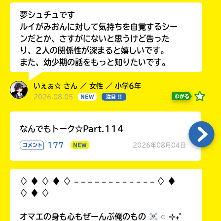
夢シュチュです
ルイがみおんに対して気持ちを自覚するシー
ンだとか、さすがにないと思うけど告った
り、2人の関係性が深まると嬉しいです。
また、幼少期の話をもっと知りたいです。
いぇぁ☆ さん ／ 女性 ／ 小学6年
2026.08.05
わかる
NEW
注目 !!
なんでもトーク☆Part.114
177
2026年08月04日
コメント
NEW
♢ ♦︎ ♢ ♦︎ ♢ 𓐄 𓐄 𓐄 𓐄 𓐄 𓐄 𓐄 𓐄 𓐄 𓐄 𓐄 𓐄 ♢ ♦︎
♢ ♦︎ ♢
オマエの身も心もぜーんぶ俺のもの
◌ ⊹₊˚