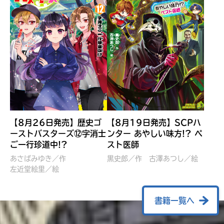
【8月26日発売】歴史ゴ
【8月19日発売】SCPハ
ーストバスターズ⑫字消士
ンター あやしい味方!? ペ
ご一行珍道中!?
スト医師
ぼくたちのマインクラフト
レッツゴー！まいぜんシス
冒険記 エンチャント剣
ターズ とつぜん、王様に
あさばみゆき／作
黒史郎／作
古澤あつし／絵
VS暴走モブ
左近堂絵里／絵
なってしまった結果！？
【7月8日発売】
針とら／作
五味まちと／絵
Ｍｉｎｅｃｒａｆｔカップ運
石崎洋司／文
書籍一覧へ
営委員会／協力
佐久間さのすけ／絵