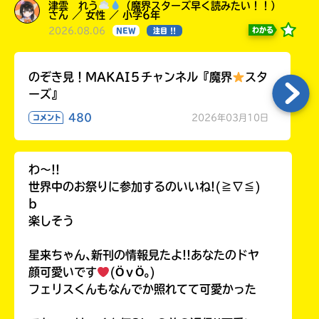
津雲 れう
（魔界スターズ早く読みたい！！）
さん ／ 女性 ／ 小学6年
2026.08.06
わかる
NEW
注目 !!
のぞき見！MAKAI５チャンネル『魔界
スタ
ーズ』
480
2026年03月10日
コメント
わ〜!!
世界中のお祭りに参加するのいいね!(≧∇≦)
b
楽しそう
星来ちゃん､新刊の情報見たよ!!あなたのドヤ
顔可愛いです
(ӦｖӦ｡)
フェリスくんもなんでか照れてて可愛かった