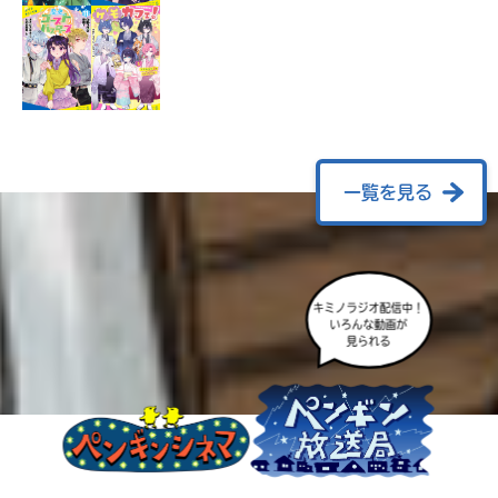
ラ
ー
が
あ
る
の
で、
も
一覧を見る
う
一
度
い
確
い
キミノラジオ配信中！
え
認
いろんな動画が
見られる
し
て
み
て
ね
戻