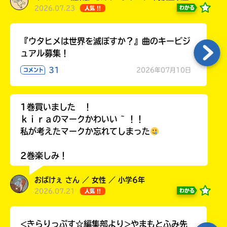
2026.07.23
わかる
人気 !!
『ウタヒメは世界を滅ぼすか？』曲のキービジ
ュアル募集！
31
2026年07月10日
コメント
1巻買いました ！
ｋｉｒａのマークかわいい ~ ！！
私が考えたマークか忘れてしまった
2巻楽しみ！
おばけぇ さん ／ 女性 ／ 小学6年
2026.07.21
わかる
人気 !!
<きらりっぷす☆編集部より>やまもとふみ先