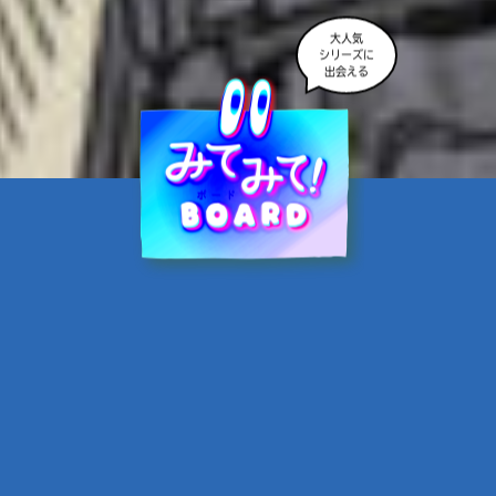
大人気
シリーズに
出会える
魔界☆スターズ②愛のため
に、悪魔と魂の契約
あんのまる／作
翡翠てう／絵