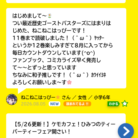
はじめまして〜
つい最近歴史ゴーストバスターズにはまりは
じめた、ねこねこはっぴーです！
11巻まで読破しました！（＾ω＾）ﾔｯﾀｰ
というか12巻楽しみすぎて8月に入ってから
毎日カウントダウンしています(^o^)
ファンブック、コミカライズ早く発売し
て〜〜とずっと思っています
ちなみに和子推しです！（＾ω＾）ｶﾜｲｲﾖﾈ
よろしくお願いしま〜す
ねこねこはっぴー
さん ／ 女性 ／ 小学6年
2026.08.05
わかる
NEW
読まれてるよ !!
【5/26更新！】ケモカフェ！ひみつのティー
パーティーフェア開さい！