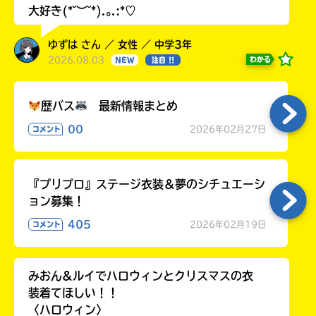
大好き(*˘︶˘*).｡.:*♡
ゆずは さん ／ 女性 ／ 中学3年
2026.08.03
わかる
NEW
注目 !!
歴バス
最新情報まとめ
00
2026年02月27日
コメント
『プリプロ』ステージ衣装＆夢のシチュエーシ
ョン募集！
405
2026年02月19日
コメント
みおん&ルイでハロウィンとクリスマスの衣
装着てほしい！！
〈ハロウィン〉