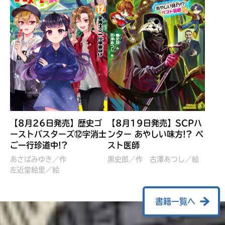
【8月26日発売】歴史ゴ
【8月19日発売】SCPハ
ーストバスターズ⑫字消士
ンター あやしい味方!? ペ
ご一行珍道中!?
スト医師
ぼくたちのマインクラフト
レッツゴー！まいぜんシス
冒険記 エンチャント剣
ターズ とつぜん、王様に
あさばみゆき／作
黒史郎／作
古澤あつし／絵
VS暴走モブ
左近堂絵里／絵
なってしまった結果！？
【7月8日発売】
針とら／作
五味まちと／絵
Ｍｉｎｅｃｒａｆｔカップ運
石崎洋司／文
書籍一覧へ
営委員会／協力
佐久間さのすけ／絵