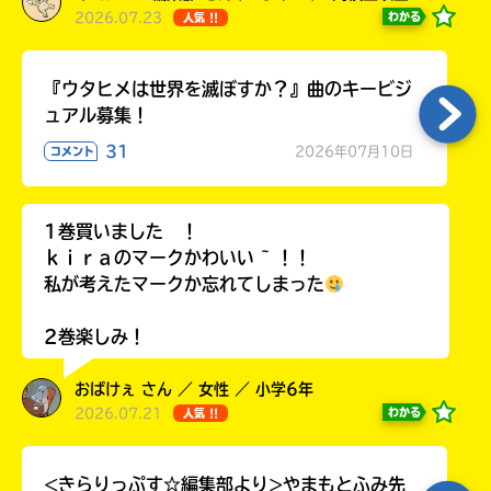
2026.07.23
わかる
人気 !!
『ウタヒメは世界を滅ぼすか？』曲のキービジ
ュアル募集！
31
2026年07月10日
コメント
1巻買いました ！
ｋｉｒａのマークかわいい ~ ！！
私が考えたマークか忘れてしまった
2巻楽しみ！
おばけぇ さん ／ 女性 ／ 小学6年
2026.07.21
わかる
人気 !!
<きらりっぷす☆編集部より>やまもとふみ先