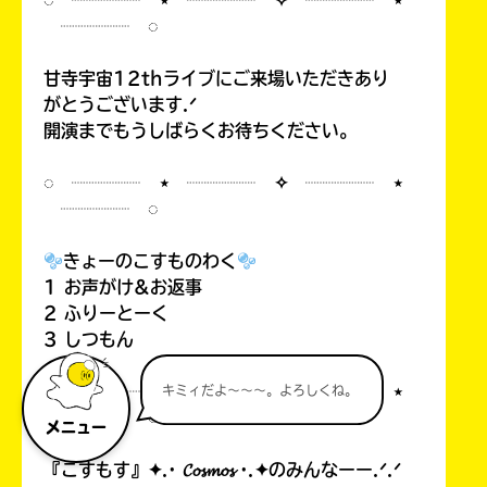
◌ ┈┈┈┈ ⋆ ┈┈┈┈ ✧ ┈┈┈┈ ⋆
┈┈┈┈ ◌
甘寺宇宙12thライブにご来場いただきあり
がとうございます.ᐟ
開演までもうしばらくお待ちください。
◌ ┈┈┈┈ ⋆ ┈┈┈┈ ✧ ┈┈┈┈ ⋆
┈┈┈┈ ◌
きょーのこすものわく
1 お声がけ&お返事
2 ふりーとーく
3 しつもん
◌ ┈┈┈┈ ⋆ ┈┈┈┈ ✧ ┈┈┈┈ ⋆
キミィだよ～～～。よろしくね。
┈┈┈┈ ◌
メニュー
『こすもす』✦.· 𝓒𝓸𝓼𝓶𝓸𝓼 ·.✦のみんなーー.ᐟ.ᐟ