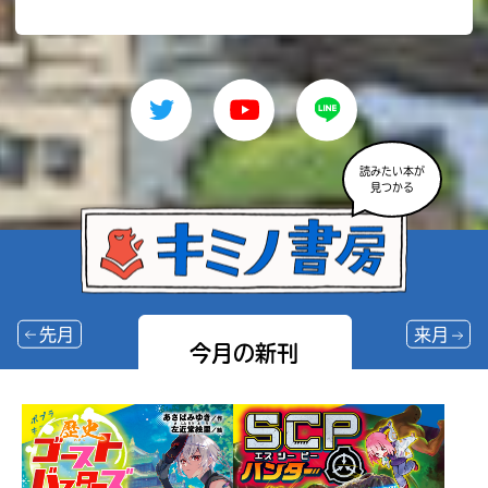
読みたい本が
見つかる
先月
来月
今月の新刊