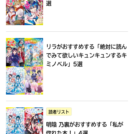
選
Loading
.
.
.
リラがおすすめする
「絶対に読ん
でみて欲しいキュンキュンするキ
ミノベル」5選
入
力
内
読者リスト
容
明陰 乃裏がおすすめする
「私が
に
エ
惚れた本！」4選