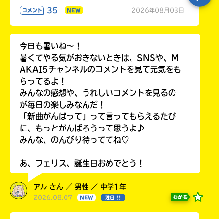
35
2026年08月03日
コメント
NEW
今日も暑いね〜！
暑くてやる気がおきないときは、SNSや、M
AKAI5チャンネルのコメントを見て元気をも
らってるよ！
みんなの感想や、うれしいコメントを見るの
が毎日の楽しみなんだ！
「新曲がんばって」って言ってもらえるたび
に、もっとがんばろうって思うよ♪
みんな、のんびり待っててね♡
あ、フェリス、誕生日おめでとう！
アル さん ／ 男性 ／ 中学1年
2026.08.07
わかる
NEW
注目 !!