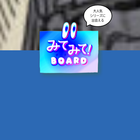
大人気
シリーズに
出会える
魔界☆スターズ②愛のため
に、悪魔と魂の契約
あんのまる／作
翡翠てう／絵