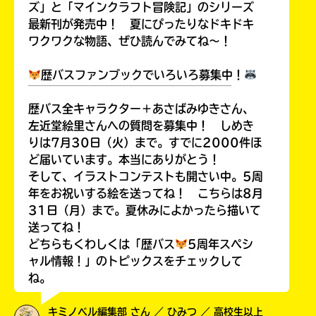
ズ」と「マインクラフト冒険記」のシリーズ
最新刊が発売中！ 夏にぴったりなドキドキ
ワクワクな物語、ぜひ読んでみてね～！
歴バスファンブックでいろいろ募集中！
￣￣￣￣￣￣￣￣￣￣￣￣￣￣￣￣￣￣
歴バス全キャラクター＋あさばみゆきさん、
左近堂絵里さんへの質問を募集中！ しめき
りは7月30日（火）まで。すでに2000件ほ
ど届いています。本当にありがとう！
そして、イラストコンテストも開さい中。5周
年をお祝いする絵を送ってね！ こちらは8月
31日（月）まで。夏休みによかったら描いて
送ってね！
どちらもくわしくは「歴バス
5周年スペシ
ャル情報！」のトピックスをチェックして
ね。
キミノベル編集部 さん ／ ひみつ ／ 高校生以上