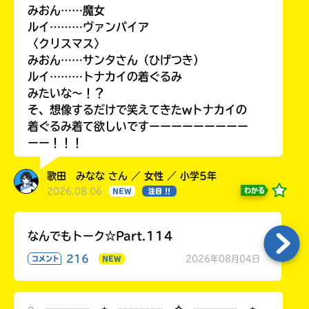
みおん……魔女
ルイ………ヴァンパイア
〈クリスマス〉
みおん……サンタさん（ひげつき）
ルイ………トナカイの着ぐるみ
みたいな〜！？
そ、想像するだけで笑えてきたwトナカイの
着ぐるみ着て欲しいですーーーーーーーーー
ーー！！！
歌田 みなな さん ／ 女性 ／ 小学5年
2026.08.06
わかる
NEW
注目 !!
なんでもトーク☆Part.114
216
2026年08月04日
コメント
NEW