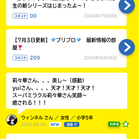
生の新シリーズはじまったよ～！
00
2026年07月09日
コメント
【7月3日更新】
プリプロ
最新情報の部
屋
209
2026年05月26日
コメント
莉々華さん、、、美し〜（感動）
yuiさん、、、、天才！天才！天才！
スーパミラクル莉々華さん笑顔〜
癒される！！！
ウィンネル さん ／ 女性 ／ 小学5年
2026.08.06
わかる
NEW
注目 !!