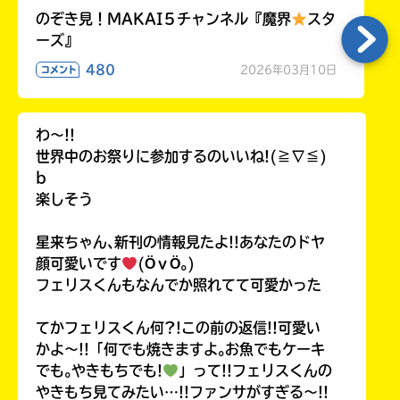
のぞき見！MAKAI５チャンネル『魔界
スタ
ーズ』
480
2026年03月10日
コメント
わ〜!!
世界中のお祭りに参加するのいいね!(≧∇≦)
b
楽しそう
星来ちゃん､新刊の情報見たよ!!あなたのドヤ
顔可愛いです
(ӦｖӦ｡)
フェリスくんもなんでか照れてて可愛かった
てかフェリスくん何?!この前の返信!!可愛い
かよ〜!!「何でも焼きますよ｡お魚でもケーキ
でも｡やきもちでも!
」って!!フェリスくんの
やきもち見てみたい…!!ファンサがすぎる〜!!