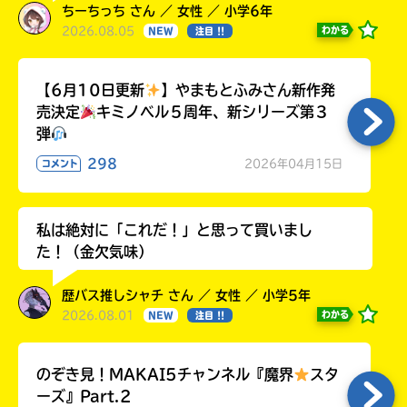
ちーちっち さん ／ 女性 ／ 小学6年
2026.08.05
わかる
NEW
注目 !!
【6月10日更新
】やまもとふみさん新作発
売決定
キミノベル５周年、新シリーズ第３
弾
298
2026年04月15日
コメント
私は絶対に「これだ！」と思って買いまし
た！（金欠気味）
歴バス推しシャチ さん ／ 女性 ／ 小学5年
2026.08.01
わかる
NEW
注目 !!
のぞき見！MAKAI5チャンネル『魔界
スタ
ーズ』Part.2